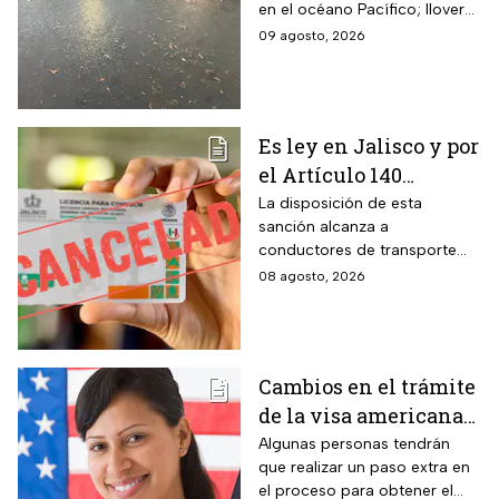
en el océano Pacífico; lloverá
Pacífico
muy fuerte en cuatro estados
09 agosto, 2026
Es ley en Jalisco y por
el Artículo 140
cancelarán la licencia
La disposición de esta
sanción alcanza a
de conducir de por
conductores de transporte
vida a todos los
escolar, unidades de
08 agosto, 2026
automovilistas que
emergencia y vehículos de
cometan esta
pasajeros que ocasionen un
siniestro vial en la entidad por
infracción
medio de una infracción muy
Cambios en el trámite
común.
de la visa americana
2026 y para quiénes
Algunas personas tendrán
que realizar un paso extra en
aplica
el proceso para obtener el