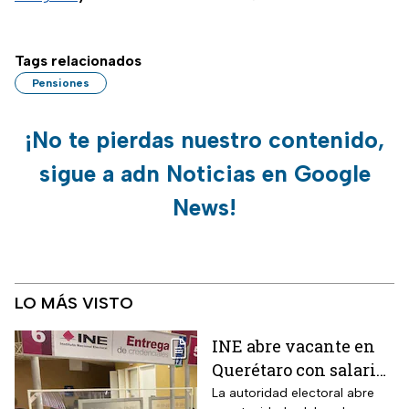
Tags relacionados
Pensiones
¡No te pierdas nuestro contenido,
sigue a adn Noticias en Google
News!
LO MÁS VISTO
INE abre vacante en
Querétaro con salario
de más de 10 mil pesos
La autoridad electoral abre