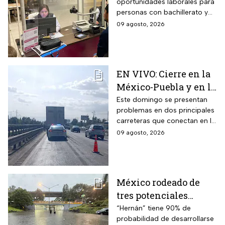
oportunidades laborales para
y estos son los
personas con bachillerato y
requisitos
un año de atención al público;
09 agosto, 2026
te contamos los detalles
EN VIVO: Cierre en la
México-Puebla y en la
México-Cuernavaca
Este domingo se presentan
problemas en dos principales
hoy domingo 9 de
carreteras que conectan en la
agosto
Ciudad de México (CDMX); te
09 agosto, 2026
contamos cómo avanzan este
9 de agosto
México rodeado de
tres potenciales
ciclones; “Hernán” se
“Hernán” tiene 90% de
probabilidad de desarrollarse
coloca en el mapa del