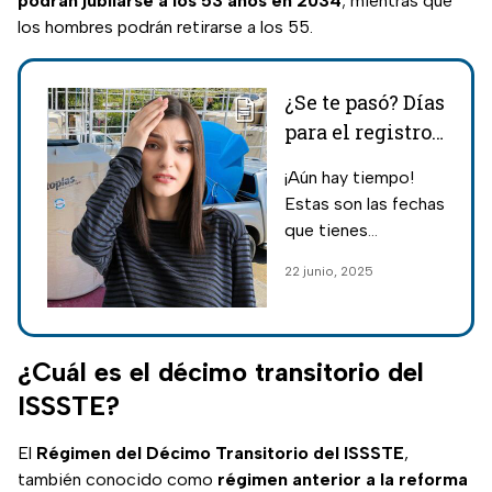
podrán jubilarse a los 53 años en 2034
; mientras que
los hombres podrán retirarse a los 55.
¿Se te pasó? Días
para el registro
de rezagados
¡Aún hay tiempo!
interesados en
Estas son las fechas
obtener tinacos
que tienes
y paneles gratis
disponibles para
22 junio, 2025
hacer tu
prerregistro y
obtener tinacos
gratis, si se te pasó
¿Cuál es el décimo transitorio del
el día de tu apellido
ISSSTE?
paterno.
El
Régimen del Décimo Transitorio del ISSSTE
,
también conocido como
régimen anterior a la reforma