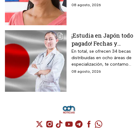
documento que permite
08 agosto, 2026
ingresar legalmente a Estados
Unidos.
¡Estudia en Japón todo
pagado! Fechas y
requisitos de la
En total, se ofrecen 34 becas
distribuidas en ocho áreas de
convocatoria para
especialización, te contamos
becas de estancias en
todos los detalles.
08 agosto, 2026
2026
Cuenta de X / Twitter (se abre en una nuev
Cuenta de Instagram (se abre en una n
Cuenta de TikTok (se abre en una
Cuenta de YouTube (se abre 
Cuenta de Telegram (se a
Cuenta de Facebook 
Cuenta de Whats