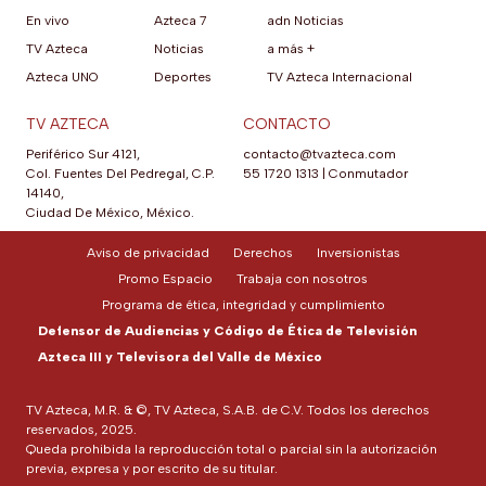
En vivo
Azteca 7
adn Noticias
TV Azteca
Noticias
a más +
Azteca UNO
Deportes
TV Azteca Internacional
TV AZTECA
CONTACTO
Periférico Sur 4121,
contacto@tvazteca.com
Col. Fuentes Del Pedregal, C.P.
55 1720 1313
|
Conmutador
14140,
Ciudad De México, México.
Aviso de privacidad
Derechos
Inversionistas
Promo Espacio
Trabaja con nosotros
Programa de ética, integridad y cumplimiento
Defensor de Audiencias y Código de Ética de Televisión
Azteca III y Televisora del Valle de México
TV Azteca, M.R. & ©, TV Azteca, S.A.B. de C.V. Todos los derechos
reservados, 2025.
Queda prohibida la reproducción total o parcial sin la autorización
previa, expresa y por escrito de su titular.