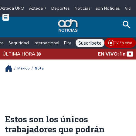
Azteca UNO
Azteca 7
Deportes
Noticias
adn Noticias
Video
Skip to main content
Suscríbete
ica
Seguridad
Internacional
Finanzas
adn Noticias Radio
Esp
TV En Vivo
ÚLTIMA HORA
EN VIVO: 1 marcha,
/
México
/
Nota
Estos son los únicos
trabajadores que podrán