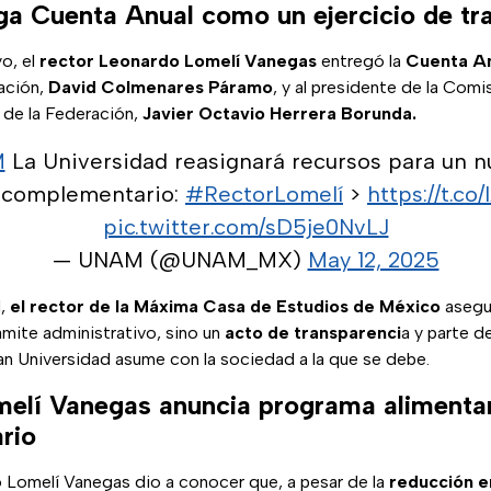
 Cuenta Anual como un ejercicio de tr
o, el
rector Leonardo Lomelí Vanegas
entregó la
Cuenta A
ración,
David Colmenares Páramo
, y al presidente de la Comi
r de la Federación,
Javier Octavio Herrera Borunda.
M
La Universidad reasignará recursos para un 
o complementario:
#RectorLomelí
>
https://t.c
pic.twitter.com/sD5je0NvLJ
— UNAM (@UNAM_MX)
May 12, 2025
d,
el rector de la Máxima Casa de Estudios de México
asegu
ámite administrativo, sino un
acto de transparenci
a y parte de
an Universidad asume con la sociedad a la que se debe.
elí Vanegas anuncia programa alimenta
rio
Lomelí Vanegas dio a conocer que, a pesar de la
reducción e