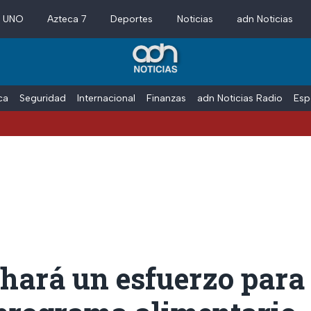
a UNO
Azteca 7
Deportes
Noticias
adn Noticias
ica
Seguridad
Internacional
Finanzas
adn Noticias Radio
Esp
ará un esfuerzo para 