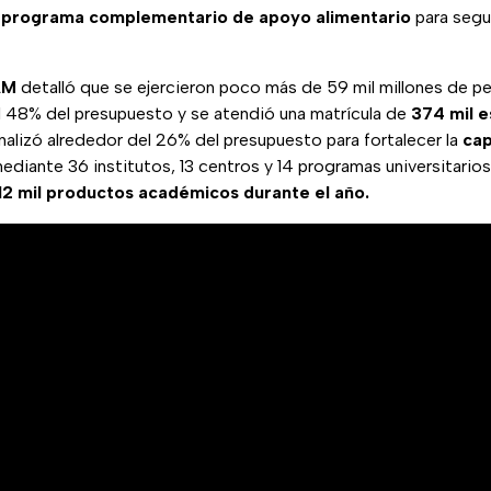
 programa complementario de apoyo alimentario
para segu
AM
detalló que se ejercieron poco más de 59 mil millones de pe
l 48% del presupuesto y se atendió una matrícula de
374 mil e
alizó alrededor del 26% del presupuesto para fortalecer la
cap
ediante 36 institutos, 13 centros y 14 programas universitario
12 mil productos académicos durante el año.