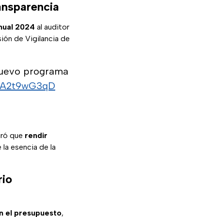
ansparencia
nual 2024
al auditor
sión de Vigilancia de
nuevo programa
o/IA2t9wG3qD
ró que
rendir
 la esencia de la
rio
n el presupuesto
,