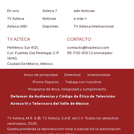
En vivo
Azteca 7
adn Noticias
TV Azteca
Noticias
a más +
Azteca UNO
Deportes
TV Azteca Internacional
TV AZTECA
CONTACTO
Periférico Sur 4121,
contacto@tvazteca.com
Col. Fuentes Del Pedregal, C.P.
55 1720 1313
|
Conmutador
14140,
Ciudad De México, México.
Aviso de privacidad
Derechos
Inversionistas
Promo Espacio
Trabaja con nosotros
Programa de ética, integridad y cumplimiento
Defensor de Audiencias y Código de Ética de Televisión
Azteca III y Televisora del Valle de México
TV Azteca, M.R. & ©, TV Azteca, S.A.B. de C.V. Todos los derechos
reservados, 2025.
Queda prohibida la reproducción total o parcial sin la autorización