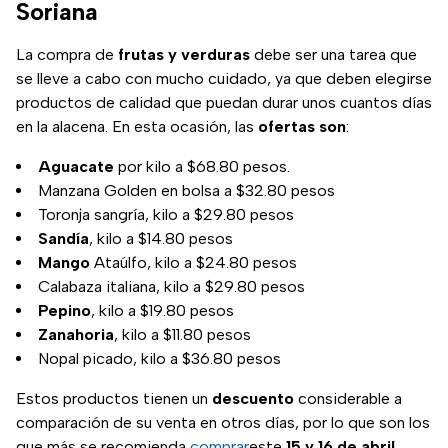
Soriana
La compra de
frutas y verduras
debe ser una tarea que
se lleve a cabo con mucho cuidado, ya que deben elegirse
productos de calidad que puedan durar unos cuantos días
en la alacena. En esta ocasión, las
ofertas son
:
Aguacate
por kilo a $68.80 pesos.
Manzana Golden en bolsa a $32.80 pesos
Toronja sangría, kilo a $29.80 pesos
Sandía
, kilo a $14.80 pesos
Mango
Ataúlfo, kilo a $24.80 pesos
Calabaza italiana, kilo a $29.80 pesos
Pepino
, kilo a $19.80 pesos
Zanahoria
, kilo a $11.80 pesos
Nopal picado, kilo a $36.80 pesos
Estos productos tienen un
descuento
considerable a
comparación de su venta en otros días, por lo que son los
que más se recomienda
comprar
este
15 y 16 de abril.