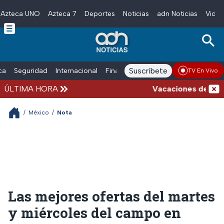
Azteca UNO
Azteca 7
Deportes
Noticias
adn Noticias
Video
Skip to main content
Suscríbete
ica
Seguridad
Internacional
Finanzas
adn Noticias Radio
Esp
TV En Vivo
ÚLTIMA HORA
Vacaciones de verano 
/
México
/
Nota
Las mejores ofertas del martes
y miércoles del campo en