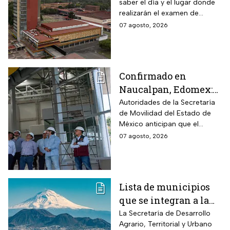
saber el día y el lugar donde
puedes consultar
realizarán el examen de
fecha, hora y sede
control de forma presencial
07 agosto, 2026
Confirmado en
Naucalpan, Edomex:
la Línea 3 del
Autoridades de la Secretaría
de Movilidad del Estado de
Mexicable llega al
México anticipan que el
71,4% de avance y
transporte teleférico reducirá
07 agosto, 2026
anuncian cuándo
drásticamente los tiempos de
entraría en
traslado para 700 mil
mexiquenses.
funcionamiento
Lista de municipios
que se integran a la
Zona Metropolitana
La Secretaría de Desarrollo
Agrario, Territorial y Urbano
del Valle de México