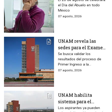
pago por el Día del
el Día del Abuelo en todo
Abuelo en agosto
México
07 agosto, 2026
UNAM revela las
sedes para el Examen
de control 2026;
Se busca validar los
resultados del proceso de
consulta dónde será
Primer Ingreso a la
Licenciatura luego de
07 agosto, 2026
anomalías presentadas
UNAM habilita
sistema para el
examen de control: así
Los aspirantes ya pueden