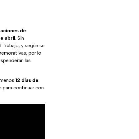
s
aciones de
e abril
. Sin
l Trabajo, y según se
memorativas, por lo
uspenderán las
l menos
12 días de
o para continuar con