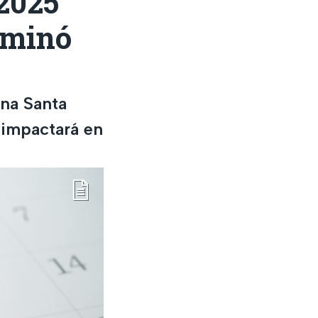
2025
rminó
ana Santa
 impactará en