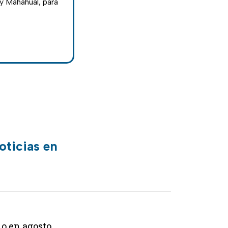
y Mahahual, para
oticias en
lo en agosto