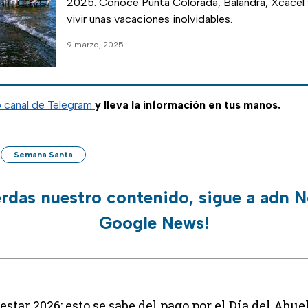
2025. Conoce Punta Colorada, Balandra, Xcacel 
vivir unas vacaciones inolvidables.
9 marzo, 2025
o canal de Telegram
y lleva la información en tus manos.
Semana Santa
erdas nuestro contenido, sigue a adn N
Google News!
star 2026: esto se sabe del pago por el Día del Abue