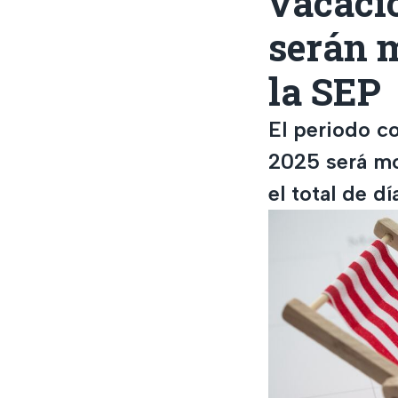
vacaci
serán 
la SEP
El periodo c
2025 será mo
el total de d