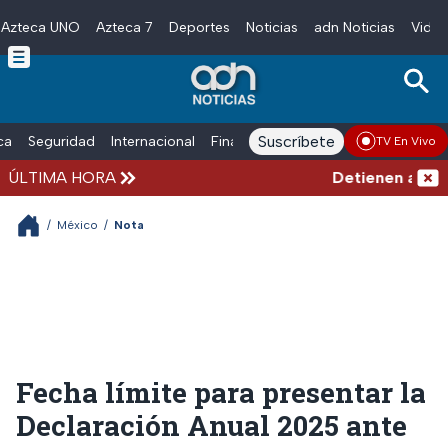
Azteca UNO
Azteca 7
Deportes
Noticias
adn Noticias
Video
Skip to main content
Suscríbete
ica
Seguridad
Internacional
Finanzas
adn Noticias Radio
Esp
TV En Vivo
ÚLTIMA HORA
Detienen al hombr
/
México
/
Nota
Fecha límite para presentar la
Declaración Anual 2025 ante