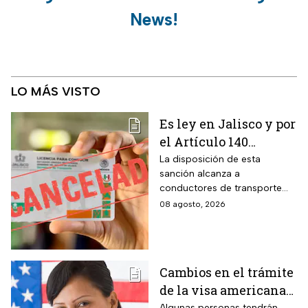
News!
LO MÁS VISTO
Es ley en Jalisco y por
el Artículo 140
cancelarán la licencia
La disposición de esta
sanción alcanza a
de conducir de por
conductores de transporte
vida a todos los
escolar, unidades de
08 agosto, 2026
automovilistas que
emergencia y vehículos de
cometan esta
pasajeros que ocasionen un
siniestro vial en la entidad por
infracción
medio de una infracción muy
Cambios en el trámite
común.
de la visa americana
Algunas personas tendrán