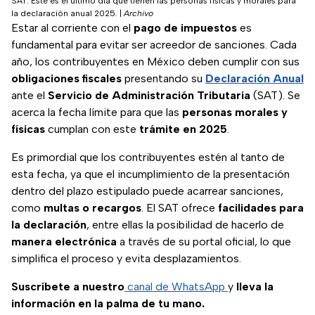
SAT: Este es el último día que tienen las personas físicas y morales para
la declaración anual 2025.
|
Archivo
Estar al corriente con el
pago de impuestos
es
fundamental para evitar ser acreedor de sanciones. Cada
año, los contribuyentes en México deben cumplir con sus
obligaciones fiscales
presentando su
Declaración Anual
ante el
Servicio de Administración Tributaria
(SAT). Se
acerca la fecha límite para que las
personas morales y
físicas
cumplan con este
trámite en 2025
.
Es primordial que los contribuyentes estén al tanto de
esta fecha, ya que el incumplimiento de la presentación
dentro del plazo estipulado puede acarrear sanciones,
como
multas o recargos
. El SAT ofrece
facilidades para
la declaración
, entre ellas la posibilidad de hacerlo de
manera electrónica
a través de su portal oficial, lo que
simplifica el proceso y evita desplazamientos.
Suscríbete a nuestro
canal de WhatsApp
y
lleva la
información en la palma de tu mano.