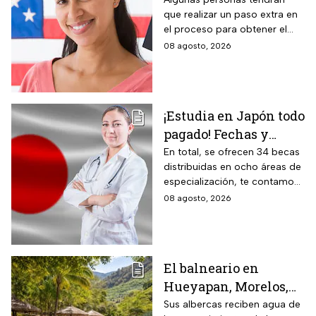
2026 y para quiénes
que realizar un paso extra en
aplica
el proceso para obtener el
documento que permite
08 agosto, 2026
ingresar legalmente a Estados
Unidos.
¡Estudia en Japón todo
pagado! Fechas y
requisitos de la
En total, se ofrecen 34 becas
distribuidas en ocho áreas de
convocatoria para
especialización, te contamos
becas de estancias en
todos los detalles.
08 agosto, 2026
2026
El balneario en
Hueyapan, Morelos,
que combina albercas
Sus albercas reciben agua de