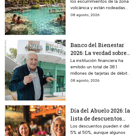
los escurrimientos de la zona
cristalinas con la
volcánica y están rodeadas
naturaleza del volcán
de vegetación, áreas verdes y
08 agosto, 2026
Popocatépetl y cuesta
espacios para descansar
$40 pesos: días,
horarios y cómo llegar
Banco del Bienestar
2026: La verdad sobre
entrar a Buró de
La institución financiera ha
emitido un total de 38.1
Crédito por tenerla
millones de tarjetas de débito
para la dispersión de los
08 agosto, 2026
programas sociales.
Día del Abuelo 2026: la
lista de descuentos
con tu credencial
Los descuentos pueden ir del
5% al 50%, aunque algunos
INAPAM en