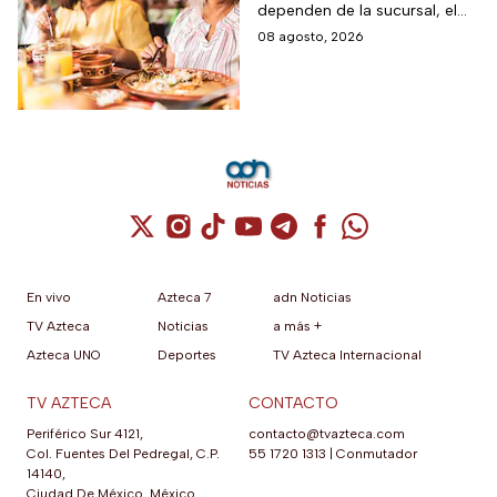
dependen de la sucursal, el
restaurantes,
servicio y los lugares
08 agosto, 2026
transporte y tiendas
disponibles
Cuenta de X / Twitter (se abre en una nuev
Cuenta de Instagram (se abre en una n
Cuenta de TikTok (se abre en una
Cuenta de YouTube (se abre 
Cuenta de Telegram (se a
Cuenta de Facebook 
Cuenta de Whats
En vivo
Azteca 7
adn Noticias
TV Azteca
Noticias
a más +
Azteca UNO
Deportes
TV Azteca Internacional
TV AZTECA
CONTACTO
Periférico Sur 4121,
contacto@tvazteca.com
Col. Fuentes Del Pedregal, C.P.
55 1720 1313
|
Conmutador
14140,
Ciudad De México, México.