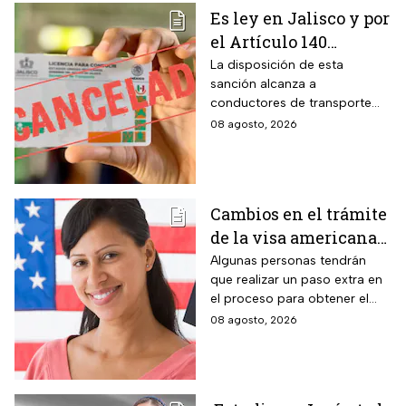
Es ley en Jalisco y por
el Artículo 140
cancelarán la licencia
La disposición de esta
sanción alcanza a
de conducir de por
conductores de transporte
vida a todos los
escolar, unidades de
08 agosto, 2026
automovilistas que
emergencia y vehículos de
cometan esta
pasajeros que ocasionen un
siniestro vial en la entidad por
infracción
medio de una infracción muy
Cambios en el trámite
común.
de la visa americana
2026 y para quiénes
Algunas personas tendrán
que realizar un paso extra en
aplica
el proceso para obtener el
documento que permite
08 agosto, 2026
ingresar legalmente a Estados
Unidos.