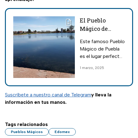
El Pueblo
Mágico de
Puebla que
Este famoso Pueblo
parece sacado
Mágico de Puebla
de un libro y
es el lugar perfecto
tiene aguas
para quienes buscan
1 marzo, 2025
termales
encontrar belleza
natural, relajación y
cultura en un solo
destino; conócelo.
Suscríbete a nuestro canal de Telegram
y lleva la
información en tus manos.
Tags relacionados
Pueblos Mágicos
Edomex