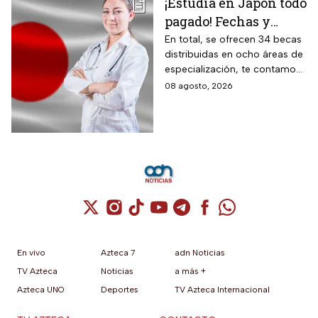
¡Estudia en Japón todo
pagado! Fechas y
requisitos de la
En total, se ofrecen 34 becas
distribuidas en ocho áreas de
convocatoria para
especialización, te contamos
becas de estancias en
todos los detalles.
08 agosto, 2026
2026
Cuenta de X / Twitter (se abre en una nuev
Cuenta de Instagram (se abre en una n
Cuenta de TikTok (se abre en una
Cuenta de YouTube (se abre 
Cuenta de Telegram (se a
Cuenta de Facebook 
Cuenta de Whats
En vivo
Azteca 7
adn Noticias
TV Azteca
Noticias
a más +
Azteca UNO
Deportes
TV Azteca Internacional