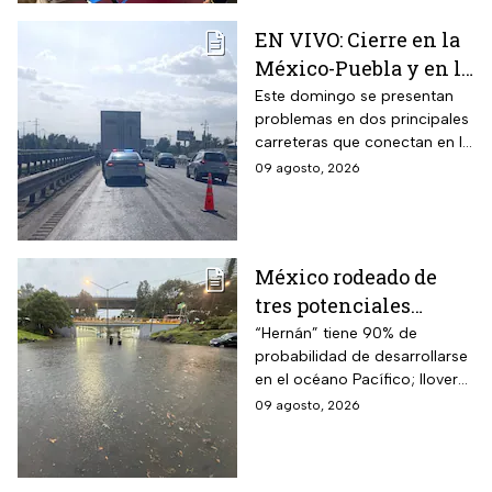
EN VIVO: Cierre en la
México-Puebla y en la
México-Cuernavaca
Este domingo se presentan
problemas en dos principales
hoy domingo 9 de
carreteras que conectan en la
agosto
Ciudad de México (CDMX); te
09 agosto, 2026
contamos cómo avanzan este
9 de agosto
México rodeado de
tres potenciales
ciclones; “Hernán” se
“Hernán” tiene 90% de
probabilidad de desarrollarse
coloca en el mapa del
en el océano Pacífico; lloverá
Pacífico
muy fuerte en cuatro estados
09 agosto, 2026