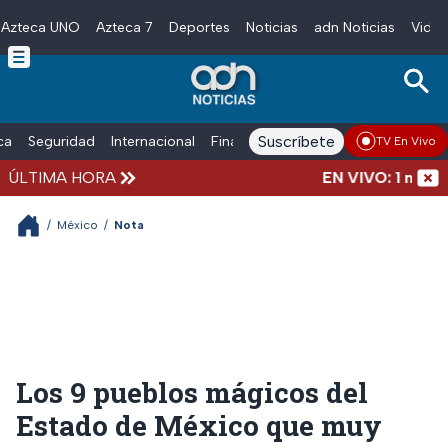
Azteca UNO
Azteca 7
Deportes
Noticias
adn Noticias
Video
Skip to main content
Suscríbete
ica
Seguridad
Internacional
Finanzas
adn Noticias Radio
Esp
TV En Vivo
ÚLTIMA HORA
EN VIVO: 1 marcha,
/
México
/
Nota
Los 9 pueblos mágicos del
Estado de México que muy