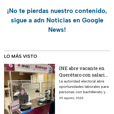
¡No te pierdas nuestro contenido,
sigue a adn Noticias en Google
News!
LO MÁS VISTO
INE abre vacante en
Querétaro con salario
de más de 10 mil pesos
La autoridad electoral abre
oportunidades laborales para
y estos son los
personas con bachillerato y
requisitos
un año de atención al público;
09 agosto, 2026
te contamos los detalles