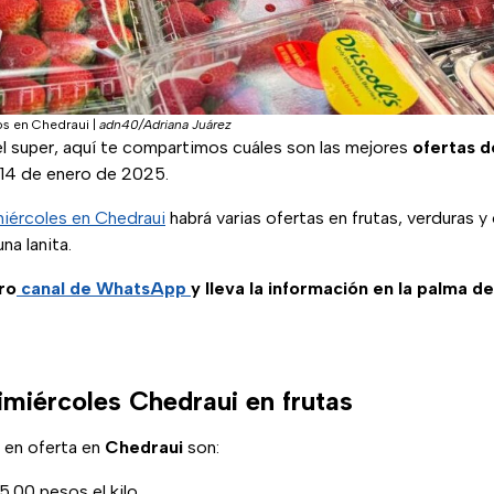
s en Chedraui
|
adn40/Adriana Juárez
el super, aquí te compartimos cuáles son las mejores
ofertas d
 14 de enero de 2025.
iércoles en Chedraui
habrá varias ofertas en frutas, verduras 
na lanita.
ro
canal de WhatsApp
y lleva la información en la palma d
imiércoles Chedraui en frutas
 en oferta en
Chedraui
son:
95.00 pesos el kilo