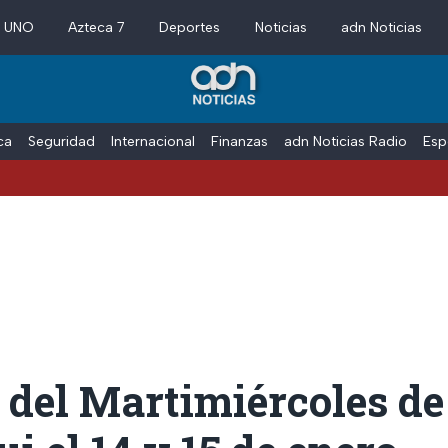
a UNO
Azteca 7
Deportes
Noticias
adn Noticias
ica
Seguridad
Internacional
Finanzas
adn Noticias Radio
Esp
 del Martimiércoles de