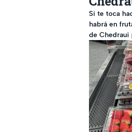
Chedrau
Si te toca ha
habrá en frut
de Chedraui p