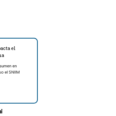
acta el
na
nsumen en
i