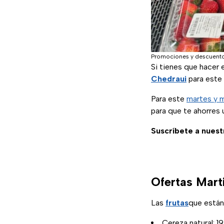
Promociones y descuento
Si tienes que hacer 
Chedraui
para este
Para este
martes y m
para que te ahorres u
Suscríbete a nuest
Ofertas Mart
Las
frutas
que están
Cereza natural: 1