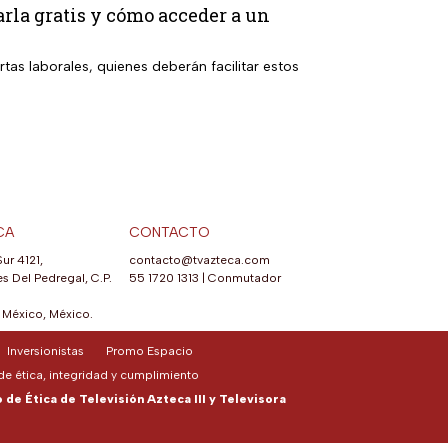
rla gratis y cómo acceder a un
rtas laborales, quienes deberán facilitar estos
CA
CONTACTO
Sur 4121,
contacto@tvazteca.com
s Del Pedregal, C.P.
55 1720 1313
|
Conmutador
México, México.
Inversionistas
Promo Espacio
e ética, integridad y cumplimiento
de Ética de Televisión Azteca III y Televisora