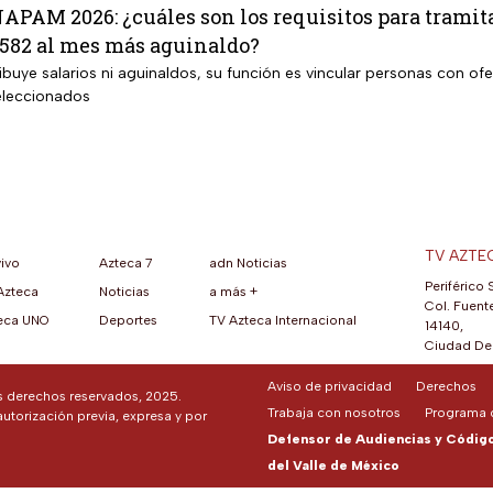
APAM 2026: ¿cuáles son los requisitos para tramita
,582 al mes más aguinaldo?
ibuye salarios ni aguinaldos, su función es vincular personas con ofe
seleccionados
TV AZTE
vivo
Azteca 7
adn Noticias
Periférico 
Azteca
Noticias
a más +
ueva pestaña)
na nueva pestaña)
una nueva pestaña)
re en una nueva pestaña)
se abre en una nueva pestaña)
ok (se abre en una nueva pestaña)
atsApp (se abre en una nueva pestaña)
Col. Fuente
eca UNO
Deportes
TV Azteca Internacional
14140,
Ciudad De 
Aviso de privacidad
Derechos
os derechos reservados, 2025.
Trabaja con nosotros
Programa d
autorización previa, expresa y por
Defensor de Audiencias y Código 
del Valle de México