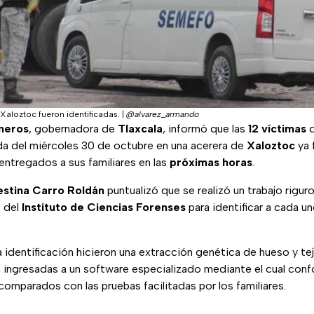
Xaloztoc fueron identificadas.
|
@alvarez_armando
sneros
, gobernadora de
Tlaxcala
, informó que las
12 víctimas
d
da del miércoles 30 de octubre en una acerera de
Xaloztoc
ya 
entregados a sus familiares en las
próximas horas
.
estina Carro Roldán
puntualizó que se realizó un trabajo rigu
 del
Instituto de Ciencias Forenses
para identificar a cada u
identificación hicieron una extracción genética de hueso y te
 ingresadas a un software especializado mediante el cual con
comparados con las pruebas facilitadas por los familiares.