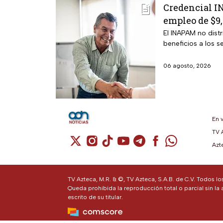
Credencial IN
empleo de $9
El INAPAM no distr
beneficios a los 
06 agosto, 2026
En 
TV 
Cuenta de X / Twitter (se abre en una n
Cuenta de Instagram (se abre en u
Cuenta de TikTok (se abre en 
Cuenta de YouTube (se ab
Cuenta de Telegram (
Cuenta de Facebo
Cuenta de Wh
Azt
TV Azteca, M.R. & ©, TV Azteca, S.A.B. de C.V. Todos l
Queda prohibida la reproducción total o parcial sin la 
escrito de su titular.