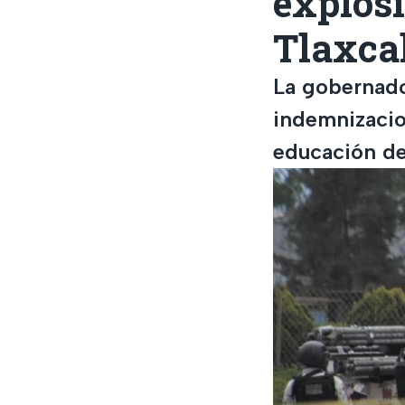
explosi
Tlaxca
La gobernado
indemnizacion
educación de 