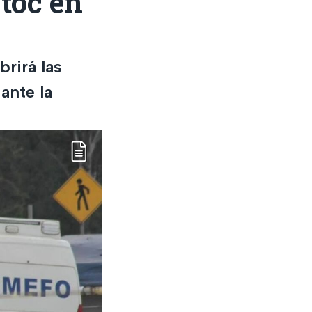
toc en
rirá las
ante la