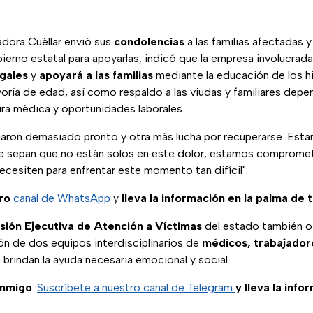
dora Cuéllar envió sus
condolencias
a las familias afectadas y 
erno estatal para apoyarlas, indicó que la empresa involucrad
gales
y
apoyará a las familias
mediante la educación de los hi
yoría de edad, así como respaldo a las viudas y familiares dep
ra médica y oportunidades laborales.
aron demasiado pronto y otra más lucha por recuperarse. Estam
e sepan que no están solos en este dolor; estamos compromet
cesiten para enfrentar este momento tan difícil".
ro
canal de WhatsApp
y
lleva la información en la palma de 
ión Ejecutiva de Atención a Víctimas
del estado también o
ón de dos equipos interdisciplinarios de
médicos, trabajadore
 brindan la ayuda necesaria emocional y social.
onmigo
.
Suscríbete a nuestro canal de Telegram
y lleva la info