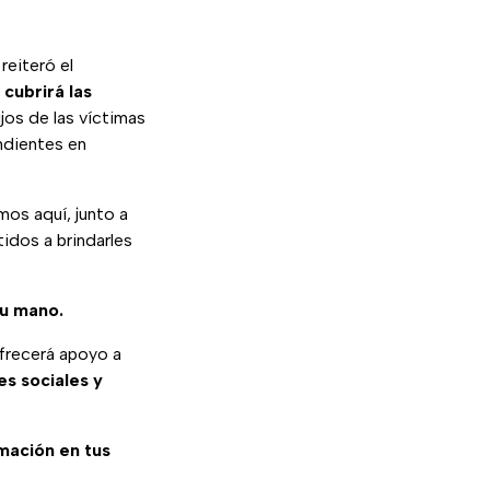
reiteró el
a
cubrirá las
jos de las víctimas
endientes en
os aquí, junto a
idos a brindarles
tu mano.
frecerá apoyo a
s sociales y
rmación en tus