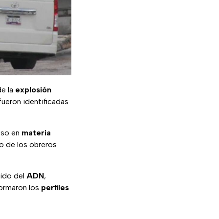
e la
explosión
fueron identificadas
roso en
materia
no de los obreros
jido del
ADN
,
formaron los
perfiles