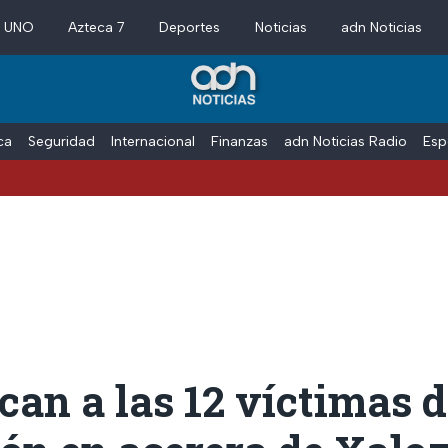
a UNO
Azteca 7
Deportes
Noticias
adn Noticias
ica
Seguridad
Internacional
Finanzas
adn Noticias Radio
Esp
ican a las 12 víctimas 