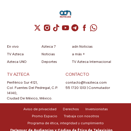
Cuenta de X / Twitter (se abre en una nuev
Cuenta de Instagram (se abre en una n
Cuenta de TikTok (se abre en una
Cuenta de YouTube (se abre 
Cuenta de Telegram (se a
Cuenta de Facebook 
Cuenta de Whats
En vivo
Azteca 7
adn Noticias
TV Azteca
Noticias
a más +
Azteca UNO
Deportes
TV Azteca Internacional
TV AZTECA
CONTACTO
Periférico Sur 4121,
contacto@tvazteca.com
Col. Fuentes Del Pedregal, C.P.
55 1720 1313
|
Conmutador
14140,
Ciudad De México, México.
Aviso de privacidad
Derechos
Inversionistas
Promo Espacio
Trabaja con nosotros
Programa de ética, integridad y cumplimiento
Defensor de Audiencias y Código de Ética de Televisión