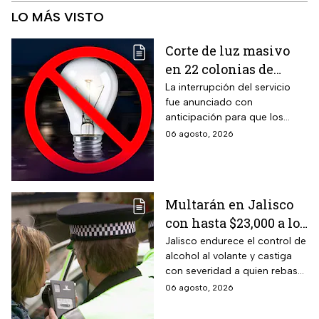
LO MÁS VISTO
Corte de luz masivo
en 22 colonias de
México; zonas
La interrupción del servicio
fue anunciado con
afectadas hoy 7 de
anticipación para que los
agosto
usuarios puedan tomar las
06 agosto, 2026
previsiones necesarias.
Multarán en Jalisco
con hasta $23,000 a los
conductores que
Jalisco endurece el control de
alcohol al volante y castiga
superen este límite en
con severidad a quien rebase
la prueba de
el nuevo límite de sangre o
06 agosto, 2026
alcoholemia
aliento. La sanción golpea por
igual a automovilistas,