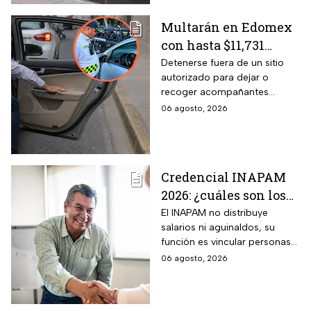
Multarán en Edomex
con hasta $11,731
pesos a todos los
Detenerse fuera de un sitio
autorizado para dejar o
conductores que
recoger acompañantes
realicen esta práctica
puede salir carísimo en
06 agosto, 2026
tan común para subir
Edomex. La sanción,
o bajar personas del
equivalente a 100 Unidades de
Medida y Actualización,
auto
representa el tope más alto
Credencial INAPAM
del Reglamento de Tránsito
2026: ¿cuáles son los
estatal mexiquense.
requisitos para
El INAPAM no distribuye
salarios ni aguinaldos, su
tramitarla gratis y
función es vincular personas
cómo acceder a un
con ofertas laborales, quienes
06 agosto, 2026
empleo de $9,582 al
deberán facilitar estos
mes más aguinaldo?
beneficios a los
seleccionados