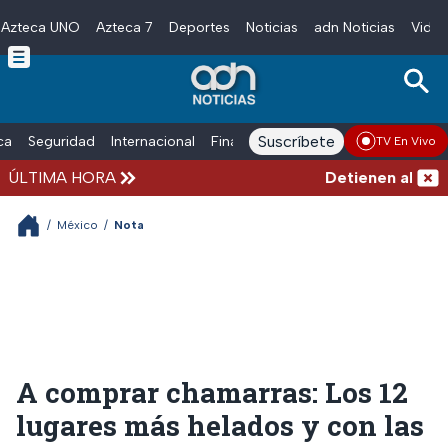
Azteca UNO
Azteca 7
Deportes
Noticias
adn Noticias
Video
Skip to main content
Suscríbete
ica
Seguridad
Internacional
Finanzas
adn Noticias Radio
Esp
TV En Vivo
ÚLTIMA HORA
Detienen al exgob
/
México
/
Nota
A comprar chamarras: Los 12
lugares más helados y con las