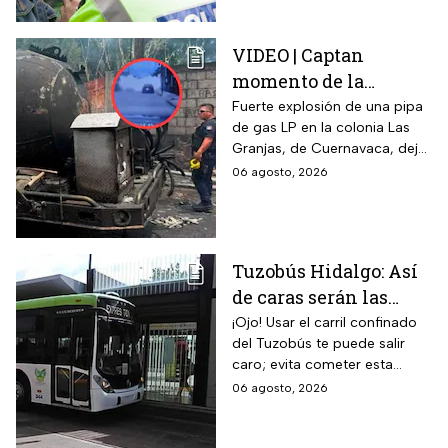
transportistas y motociclistas
que circulen por el estado.
VIDEO | Captan
momento de la
explosión de pipa de
Fuerte explosión de una pipa
de gas LP en la colonia Las
gas en Cuernavaca:
Granjas, de Cuernavaca, dejó
¡Imágenes sensibles!
21 heridos y causó pánico
06 agosto, 2026
entre vecinos: VIDEO
Tuzobús Hidalgo: Así
de caras serán las
MULTAS por invadir
¡Ojo! Usar el carril confinado
del Tuzobús te puede salir
el carril confinado a
caro; evita cometer esta
partir de esta fecha
infracción a partir de agosto.
06 agosto, 2026