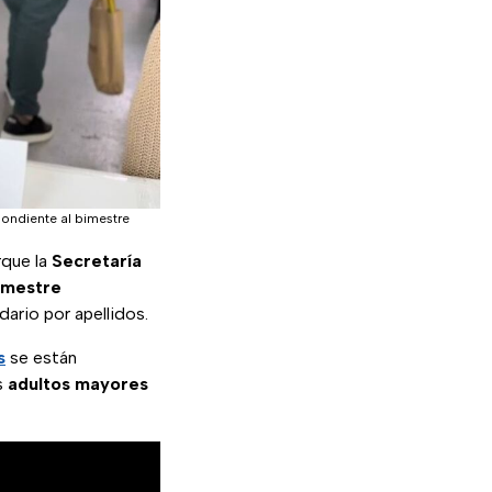
pondiente al bimestre
rque la
Secretaría
imestre
dario por apellidos.
s
se están
s
adultos mayores