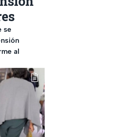
ensión
res
e se
ensión
rme al