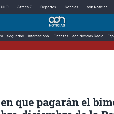
a UNO
Azteca 7
Deportes
Noticias
adn Noticias
ica
Seguridad
Internacional
Finanzas
adn Noticias Radio
Esp
en que pagarán el bim