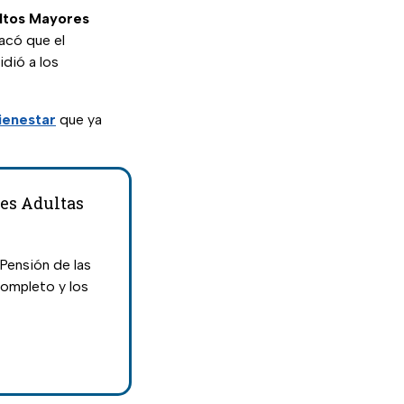
ltos Mayores
acó que el
idió a los
Bienestar
que ya
res Adultas
 Pensión de las
completo y los