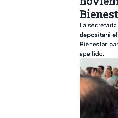
noviem
Bienes
La secretaria
depositará e
Bienestar pa
apellido.