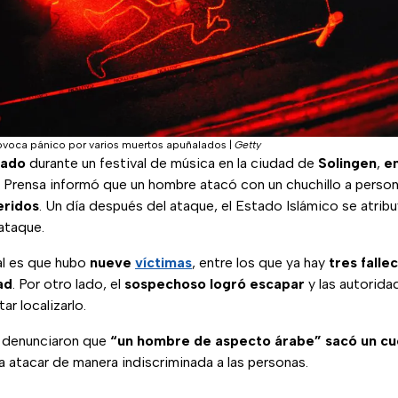
ovoca pánico por varios muertos apuñalados
|
Getty
tado
durante un festival de música en la ciudad de
Solingen
,
e
Prensa informó que un hombre atacó con un chuchillo a persona
eridos
. Un día después del ataque, el Estado Islámico se atribu
ataque.
al es que hubo
nueve
víctimas
, entre los que ya hay
tres
falle
ad
. Por otro lado, el
sospechoso
logró
escapar
y las autorid
ar localizarlo.
e denunciaron que
“un hombre de aspecto árabe” sacó un cuch
atacar de manera indiscriminada a las personas.