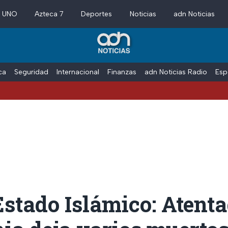
a UNO
Azteca 7
Deportes
Noticias
adn Noticias
ica
Seguridad
Internacional
Finanzas
adn Noticias Radio
Esp
Estado Islámico: Atent