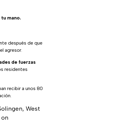
e tu mano.
ente después de que
el agresor.
ades de fuerzas
los residentes
ban recibir a unos 80
ación.
Solingen, West
 on