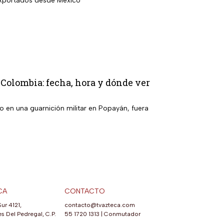
 exportados desde México
, Colombia: fecha, hora y dónde ver
o en una guarnición militar en Popayán, fuera
CA
CONTACTO
Sur 4121,
contacto@tvazteca.com
s Del Pedregal, C.P.
55 1720 1313
|
Conmutador