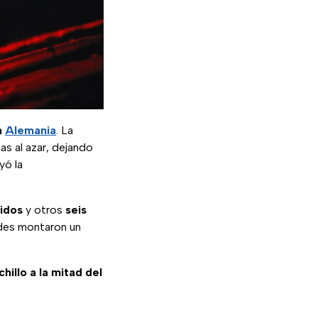
n
Alemania
. La
s al azar, dejando
yó la
cidos
y otros
seis
ades montaron un
illo a la mitad del