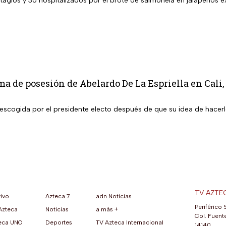
agios y 36 hospitalizados por el brote de salmonela en jalapeños
oma de posesión de Abelardo De La Espriella en Cali
 escogida por el presidente electo después de que su idea de hacerl
TV AZTE
vivo
Azteca 7
adn Noticias
Periférico 
Azteca
Noticias
a más +
ueva pestaña)
na nueva pestaña)
una nueva pestaña)
re en una nueva pestaña)
se abre en una nueva pestaña)
ok (se abre en una nueva pestaña)
atsApp (se abre en una nueva pestaña)
Col. Fuente
eca UNO
Deportes
TV Azteca Internacional
14140,