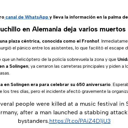
ro
canal de WhatsApp
y lleva la información en la palma d
uchillo en Alemania deja varios muertos
 una plaza céntrica, conocida como el Fronhof
. Inmediatam
rgió el pánico entre los asistentes, lo que facilitó el escape d
tó que un helicóptero de la policía sobrevuela la zona y que
Unid
en a Solingen
; ya cerraron las carreteras principales y piden a 
asas.
ca en Solingen era para celebrar su 650 aniversario
. Espera
te los tres días, pero el incidente afectó gravemente la organiz
eral people were killed at a music festival in 
rmany, after a man launched a stabbing attack
bystanders.
https://t.co/PAiZ4D1jU3