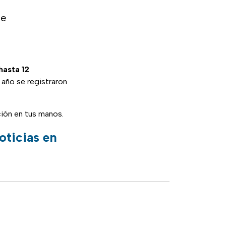
be
hasta 12
 año se registraron
ación en tus manos.
oticias en