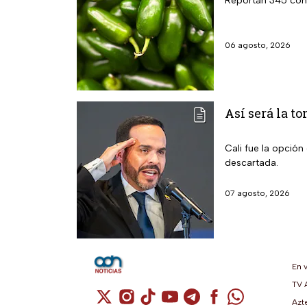
Reportan 345 cont
06 agosto, 2026
Así será la t
Cali fue la opción
descartada.
07 agosto, 2026
En 
TV 
Cuenta de X / Twitter (se abre en una n
Cuenta de Instagram (se abre en u
Cuenta de TikTok (se abre en 
Cuenta de YouTube (se ab
Cuenta de Telegram (
Cuenta de Facebo
Cuenta de Wh
Azt