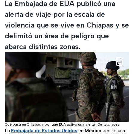
La Embajada de EUA publicó una
alerta de viaje por la escala de
violencia que se vive en Chiapas y se
delimitó un área de peligro que
abarca distintas zonas.
Qué pasa en Chiapas y por qué EUA activó una alerta
|
Getty Images
La
Embajada de Estados Unidos
en
México
emitió una