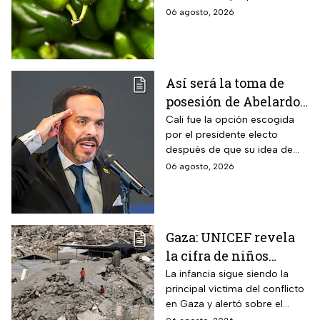
exportados desde México
06 agosto, 2026
Así será la toma de
posesión de Abelardo
de la Espriella en Cali,
Cali fue la opción escogida
por el presidente electo
Colombia: fecha, hora
después de que su idea de
y dónde ver
hacerlo en una guarnición
06 agosto, 2026
militar en Popayán, fuera
descartada.
Gaza: UNICEF revela
la cifra de niños
muertos tras alto al
La infancia sigue siendo la
principal víctima del conflicto
fuego
en Gaza y alertó sobre el
aumento de menores