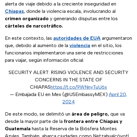
alerta de viaje debido a la creciente inseguridad en
Chiapas
, donde la violencia escala, involucrando al
crimen organizado
y generando disputas entre los
cárteles de narcotráfico.
En este contexto, las
autoridades de EUA
argumentaron
que, debido al aumento de la
violencia
en el sitio, los
funcionarios implementaron una serie de restricciones
para viajar, según información oficial.
SECURITY ALERT: RISING VIOLENCE AND SECURITY
CONCERNS IN THE STATE OF
CHIAPAS
https://t.co/9WNnyTuU6x
— Embajada EU en Mex (@USEmbassyMEX)
April 20,
2024
De este modo, se delimitó un
área de peligro,
que va
desde la mayor parte de la
frontera entre Chiapas y
Guatemala
hasta la Reserva de la Biósfera Montes
Azules. También, abarca ciudades como Netzahualcóyotl,