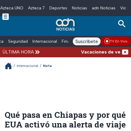
Azteca UNO
Azteca 7
Deportes
Noticias
adn Noticias
Video
Skip to main content
Suscríbete
ica
Seguridad
Internacional
Finanzas
adn Noticias Radio
Esp
TV En Vivo
ÚLTIMA HORA
Vacaciones de verano comp
/
Internacional
/
Nota
Qué pasa en Chiapas y por qué
EUA activó una alerta de viaje