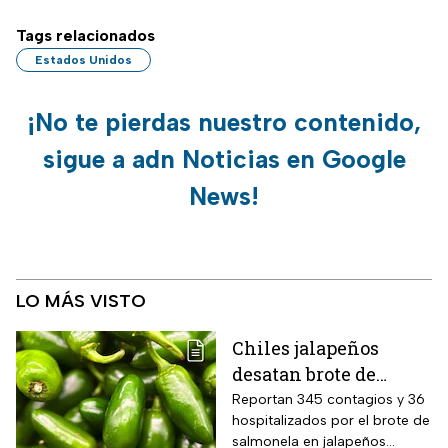
Tags relacionados
Estados Unidos
¡No te pierdas nuestro contenido,
sigue a adn Noticias en Google
News!
LO MÁS VISTO
Chiles jalapeños
desatan brote de
salmonella en 27
Reportan 345 contagios y 36
hospitalizados por el brote de
estados de EUA
salmonela en jalapeños