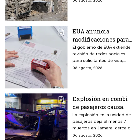
06 agosto, 2026
fallecidos, la crisis humanitaria
y la urgencia de alcanzar un
acuerdo que permita detener
la violencia.
EUA anuncia
modificaciones para
el trámite de la visa:
El gobierno de EUA extiende
revisión de redes sociales
mexicanos deberán
para solicitantes de visa,
cumplir nueva
incluyendo mexicanos y
06 agosto, 2026
medida
periodistas. ¿Qué opinas
sobre este control digital y su
impacto en la privacidad?
Explosión en combi
de pasajeros causa
terror en las calles de
La explosión en la unidad de
pasajeros deja al menos 7
Jaramana en Damasco
muertos en Jamara, cerca de
Damasco; autoridades
06 agosto, 2026