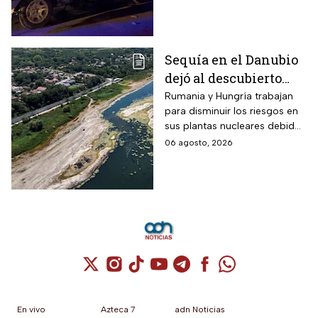
investigan posible atentado
con artefacto explosivo.
Sequía en el Danubio
dejó al descubierto
buques de la Segunda
Rumania y Hungría trabajan
para disminuir los riesgos en
Guerra Mundial
sus plantas nucleares debido
a los mínimos históricos
06 agosto, 2026
Cuenta de X / Twitter (se abre en una nuev
Cuenta de Instagram (se abre en una n
Cuenta de TikTok (se abre en una
Cuenta de YouTube (se abre 
Cuenta de Telegram (se a
Cuenta de Facebook 
Cuenta de Whats
En vivo
Azteca 7
adn Noticias