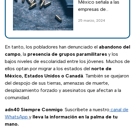
México señala a las
armas en
empresas de
Arizona; juez
Arizona de
25 marzo, 2024
mantiene 6
participar en el
cargos
tráfico de armas y
municiones a los
cárteles de droga
En tanto, los pobladores han denunciado el
abandono del
mexicanos.
campo
, la
presencia de grupos paramilitares
y los
bajos niveles de escolaridad entre los jóvenes. Muchos de
ellos optan por migrar a los estados del
norte de
México, Estados Unidos o Canadá
. También se quejaron
del despojo de sus tierras, amenazas de muerte,
desplazamiento forzado y asesinatos que afectan a la
comunidad.
adn40 Siempre Conmigo
. Suscríbete a nuestro
canal de
WhatsApp
y
lleva la información en la palma de tu
mano.