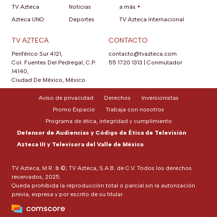
TV Azteca
Noticias
a más +
Azteca UNO
Deportes
TV Azteca Internacional
TV AZTECA
CONTACTO
Periférico Sur 4121,
contacto@tvazteca.com
Col. Fuentes Del Pedregal, C.P.
55 1720 1313
|
Conmutador
14140,
Ciudad De México, México.
Aviso de privacidad
Derechos
Inversionistas
Promo Espacio
Trabaja con nosotros
Programa de ética, integridad y cumplimiento
Defensor de Audiencias y Código de Ética de Televisión
Azteca III y Televisora del Valle de México
TV Azteca, M.R. & ©, TV Azteca, S.A.B. de C.V. Todos los derechos
reservados, 2025.
Queda prohibida la reproducción total o parcial sin la autorización
previa, expresa y por escrito de su titular.