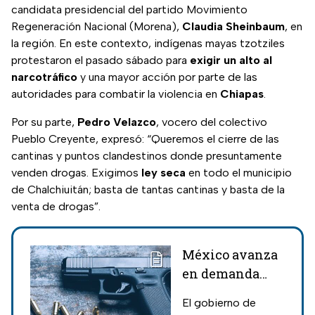
se elegirán.
candidata presidencial del partido Movimiento
Regeneración Nacional (Morena),
Claudia Sheinbaum
, en
la región. En este contexto, indígenas mayas tzotziles
protestaron el pasado sábado para
exigir un alto al
narcotráfico
y una mayor acción por parte de las
autoridades para combatir la violencia en
Chiapas
.
Por su parte,
Pedro Velazco
, vocero del colectivo
Pueblo Creyente, expresó: “Queremos el cierre de las
cantinas y puntos clandestinos donde presuntamente
venden drogas. Exigimos
ley seca
en todo el municipio
de Chalchiuitán; basta de tantas cantinas y basta de la
venta de drogas”.
México avanza
en demanda
contra
El gobierno de
fabricantes de