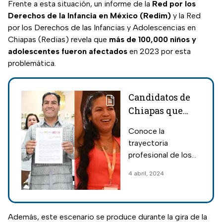
Frente a esta situación, un informe de la
Red por los
Derechos de la Infancia en México (Redim)
y la Red
por los Derechos de las Infancias y Adolescencias en
Chiapas (Redias) revela que
más de 100,000 niños y
adolescentes fueron afectados
en 2023 por esta
problemática.
Candidatos de
Chiapas que
buscan la
Conoce la
gubernatura en
trayectoria
estas elecciones
profesional de los
2024
candidatos de
4 abril, 2024
Chiapas a la
gubernatura en
estas elecciones de
2024; estos cargos
Además, este escenario se produce durante la gira de la