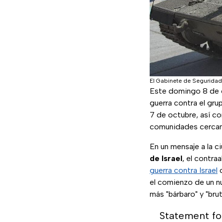
El Gabinete de Seguridad 
Este domingo 8 de 
guerra contra el grup
7 de octubre, así c
comunidades cercana
En un mensaje a la c
de Israel
, el contra
guerra contra Israel
c
el comienzo de un n
más "bárbaro" y "brut
Statement fo