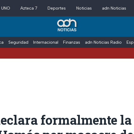
a UNO
Azteca 7
Deportes
Noticias
adn Noticias
ica
Seguridad
Internacional
Finanzas
adn Noticias Radio
Esp
declara formalmente la