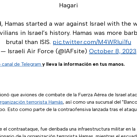
Hagari
, Hamas started a war against Israel with the 
vilians in Israel’s history. Hamas was more ba
brutal than ISIS.
pic.twitter.com/M4WRlui1fu
— Israeli Air Force (@IAFsite)
October 8, 2023
o canal de Telegram
y lleva la información en tus manos.
onó que aviones de combate de la Fuerza Aérea de Israel atac
rganización terrorista Hamás
, así como una sucursal del "Banco
po. Esto como parte de la contraofensiva lanzada tras el ataqu
el contraataque, fue deribada una infraestructura militar en l
cionario de la organización terrorista Hamas, mientras el escuad