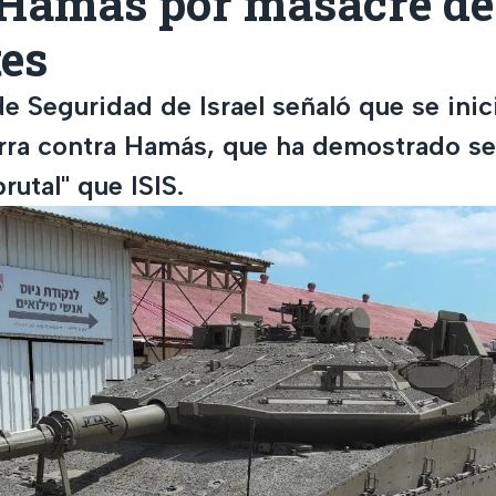
 Hamás por masacre de
tes
de Seguridad de Israel señaló que se ini
erra contra Hamás, que ha demostrado s
rutal" que ISIS.