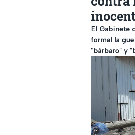
contra
inocen
El Gabinete 
formal la gu
"bárbaro" y "b