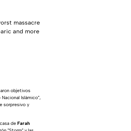
worst massacre
rbaric and more
aron objetivos
 Nacional Islámico",
e sorpresivo y
a casa de
Farah
rón "Storm" y las