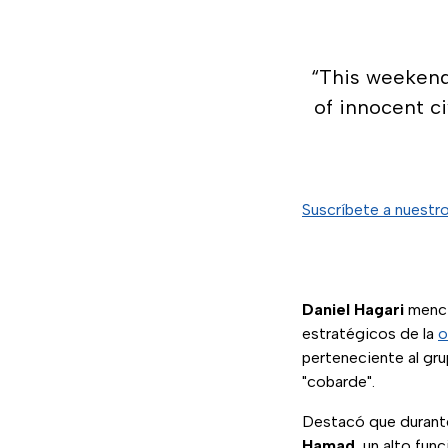
“This weekend
of innocent ci
Suscríbete a nuestr
Daniel Hagari
menci
estratégicos de la
o
perteneciente al gru
"cobarde".
Destacó que durante 
Hamad
, un alto fun