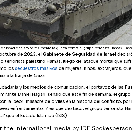
de Israel declaró formalmente la guerra contra el grupo terrorista Hamás.
|
Arc
octubre de 2023, el
Gabinete de Seguridad de Israel
declaró
o terrorista palestino Hamás, luego del ataque mortal que sufrió
omo los
secuestros masivos
de mujeres, niños, extranjeros, qu
s a la franja de Gaza.
iudadanía y los medios de comunicación, el portavoz de las
Fu
almirante Daniel Hagari, señaló que este fin de semana, el grupo
on la "peor" masacre de civiles en la historia del conflicto, por 
uevo enfrentamiento. Y es que destacó, el grupo terrorista H
al" que el Estado Islámico (ISIS).
r the international media by IDF Spokesperson