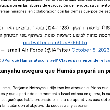
articiparon en las labores de evacuación de heridos, salvamento
iversas misiones, en colaboración con las demás cuerpos de se
טייסת 'היסעור' (118) וטייסות 'הינשוף' (123 ו-124) עוס
הטסת כוחות לביצוע משימות שונות, בשיתוף גופי הביטחון ו
pic.twitter.com/TzsPzF5tTp
— Israeli Air Force (@IAFsite)
October 8, 2023
:
¿Por qué Hamas atacó Israel? Claves para entender el co
anyahu asegura que Hamás pagará un pr
e Israel, Benjamín Netanyahu, dijo tras los ataques sufridos qu
es y que a partir de ese momento Israel estaba en guerra, la cua
, aseguró que había ordenado el inicio de operativos para dete
 a la nación con el objetivo de secuestrar y asesinar.