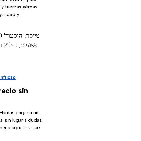
 y fuerzas aéreas
guridad y
פצועים, חילוץ ו
nflicto
ecio sin
e Hamás pagaría un
l sin lugar a dudas
ner a aquellos que