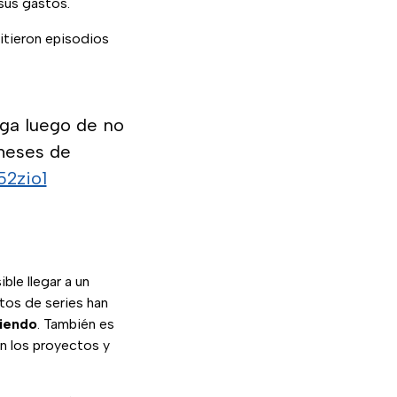
sus gastos.
tieron episodios
lga luego de no
 meses de
52zio1
ble llegar a un
tos de series han
iendo
. También es
n los proyectos y