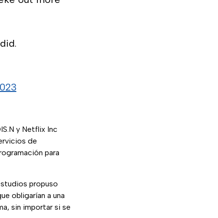
did.
2023
S.N y Netflix Inc
ervicios de
programación para
estudios propuso
e obligarían a una
a, sin importar si se