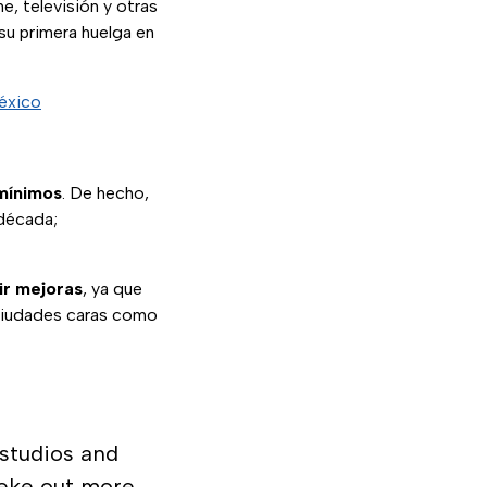
e, televisión y otras
su primera huelga en
México
 mínimos
. De hecho,
 década;
ir mejoras
, ya que
 ciudades caras como
 studios and
eke out more