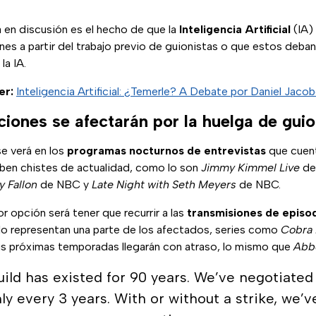
 en discusión es el hecho de que la
Inteligencia Artificial
(IA)
es a partir del trabajo previo de guionistas o que estos deban 
la IA.
er:
Inteligencia Artificial: ¿Temerle? A Debate por Daniel Jaco
iones se afectarán por la huelga de guio
e verá en los
programas nocturnos de entrevistas
que cuen
iben chistes de actualidad, como lo son
Jimmy Kimmel Live
de
 Fallon
de NBC y
Late Night with Seth Meyers
de NBC.
or opción será tener que recurrir a las
transmisiones de episo
o representan una parte de los afectados, series como
Cobra 
us próximas temporadas llegarán con atraso, lo mismo que
Abb
ild has existed for 90 years. We’ve negotiated
ly every 3 years. With or without a strike, we’