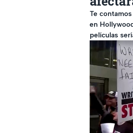
afectar
Te contamos 
en Hollywood
películas ser