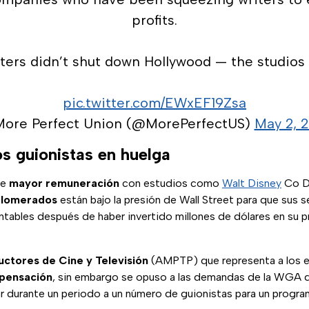
profits.
ters didn’t shut down Hollywood — the studios 
pic.twitter.com/EWxEF19Zsa
ore Perfect Union (@MorePerfectUS)
May 2, 
s guionistas en huelga
de
mayor remuneración
con estudios como
Walt Disney
Co DI
lomerados
están bajo la presión de Wall Street para que sus s
entables después de haber invertido millones de dólares en su 
uctores de Cine y Televisión
(AMPTP) que representa a los 
pensación
, sin embargo se opuso a las demandas de la WGA qu
 durante un periodo a un número de guionistas para un program