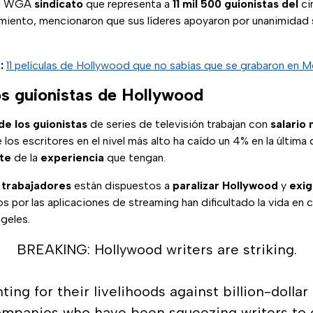
 el WGA
sindicato
que representa a
11 mil 500 guionistas del
cin
miento, mencionaron que sus líderes apoyaron por unanimidad 
:
11 películas de Hollywood que no sabías que se grabaron en 
os guionistas de Hollywood
de los guionistas
de series de televisión trabajan con
salario
e los escritores en el nivel más alto ha caído un 4% en la última
te
de la
experiencia
que tengan.
s
trabajadores
están dispuestos a
paralizar Hollywood
y
exig
s por las aplicaciones de streaming han dificultado la vida en
geles.
BREAKING: Hollywood writers are striking.
hting for their livelihoods against billion-dollar
ompanies who have been squeezing writers to 