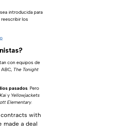
 sea introducida para
reescribir los
bo
nistas?
tan con equipos de
 ABC,
The Tonight
dios pasados
. Pero
Kai
y
Yellowjackets
ott Elementary
.
 contracts with
ve made a deal