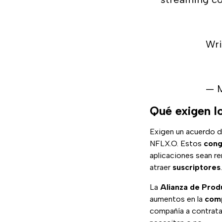
Wri
— M
Qué exigen lo
Exigen un acuerdo 
NFLX.O. Estos
cong
aplicaciones sean r
atraer
suscriptores
.
La
Alianza de Prod
aumentos en la
com
compañía a contratar