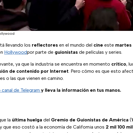
Hollywood
tá llevando los
reflectores
en el mundo del
cine
este
martes
en
Hollywood
por parte de
guionistas
de películas y series.
levante, ya que la industria se encuentra en momento
crítico
, l
sión de contenido por Internet
. Pero cómo es que esto afect
es o las que vienen en camino.
o canal de Telegram
y lleva la información en tus manos.
que la
última huelga
del
Gremio de Guionistas de América
(
y que eso costó a la economía de California unos
2 mil 100 mi