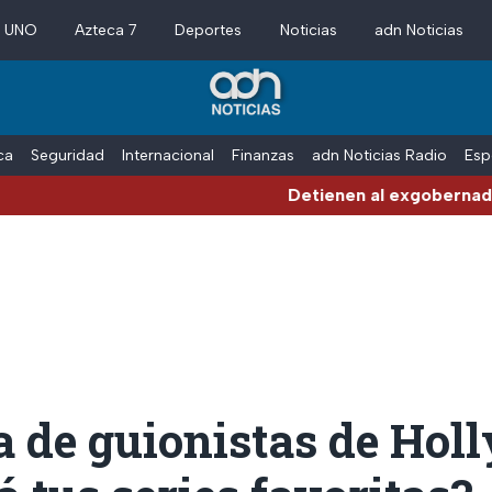
a UNO
Azteca 7
Deportes
Noticias
adn Noticias
ica
Seguridad
Internacional
Finanzas
adn Noticias Radio
Esp
Detienen al exgobernador de Guer
a de guionistas de Hol