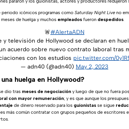
nes pararon y los guionistas, actores y productores redujeron 
 periodo icónicos programas como
Saturday Night Live
no emi
es meses de huelga y muchos
empleados
fueron
despedidos
.
🚨
#AlertaADN
e y televisión de Hollywood se declaran en hue
 un acuerdo sobre nuevo contrato laboral tras
iaciones con los estudios
pic.twitter.com/0y1R
— adn40 (@adn40)
May 2, 2023
 una huelga en Hollywood?
se dio tras
meses de negociación
y luego de que no fuera posi
oral con mayor remuneración
; y es que aunque los presupues
entaje
de dinero reservado para los
guionistas
se sigue
reduc
 es más común contratar con grupos pequeños de escritores e
rtos.