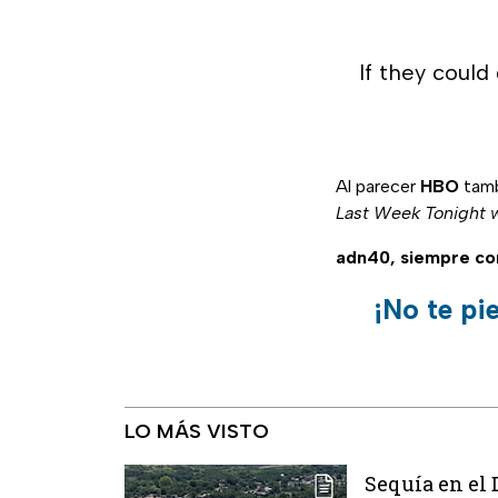
If they could
Al parecer
HBO
tamb
Last Week Tonight w
adn40, siempre co
¡No te pi
LO MÁS VISTO
Sequía en el 