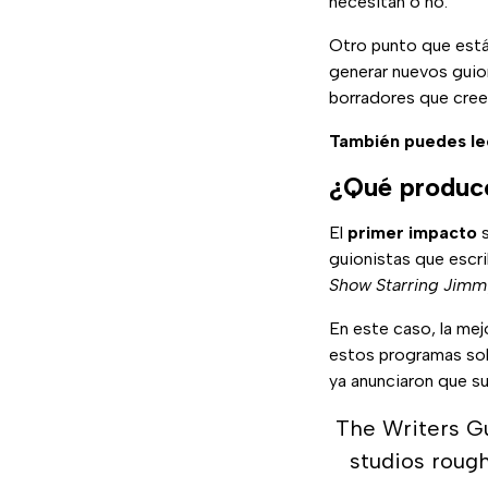
necesitan o no.
Otro punto que está
generar nuevos guion
borradores que cree 
También puedes le
¿Qué producc
El
primer impacto
s
guionistas que escr
Show Starring Jimmy
En este caso, la mej
estos programas sol
ya anunciaron que s
The Writers Gu
studios rough