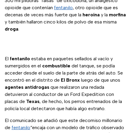
300 mil píldoras “falsas” de oxicodona, un analgésico
opioide que contenían
fentanilo
, otro opioide que es
decenas de veces más fuerte que la
heroína
y la
morfina
y también hallaron cinco kilos de polvo de esa misma
droga
.
El
fentanilo
estaba en paquetes sellados al vacío y
sumergidos en el
combustible
del tanque, se podía
acceder desde el suelo de la parte de atrás del auto. Se
encontró en el distrito de
El Bronx
luego de que unos
agentes antidrogas
que realizaron una redada
detuvieron al conductor de un Ford Expedition con
placas de
Texas
, de hecho, los perros entrenados de la
policía local detectaron que había algo extraño.
El comunicado se añadió que este decomiso millonario
de
fentanilo
“encaja con un modelo de tráfico observado