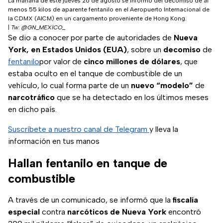
La mañana de este jueves 26 de agosto se informó del decomiso de al
menos 55 kilos de aparente fentanilo en el Aeropuerto Internacional de
la CDMX (AICM) en un cargamento proveniente de Hong Kong.
|
Tw: @GN_MEXICO_
Se dio a conocer por parte de autoridades de
Nueva
York, en Estados Unidos (EUA)
, sobre
un
decomiso
de
fentanilo
por valor de
cinco millones de dólares
, que
estaba oculto en el tanque de combustible de un
vehículo, lo cual forma parte de un
nuevo “modelo”
de
narcotráfico
que se ha detectado en los últimos meses
en dicho país.
Suscríbete a nuestro canal de Telegram
y lleva la
información en tus manos
Hallan fentanilo en tanque de
combustible
A través de un comunicado, se informó que la
fiscalía
especial
contra
narcóticos de Nueva York
encontró