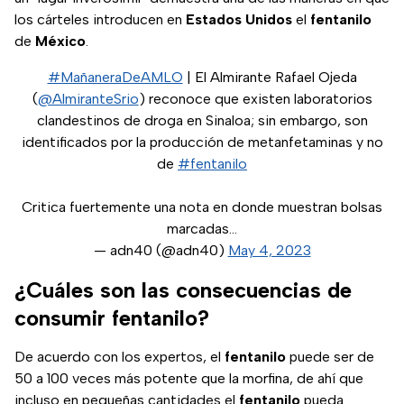
los cárteles introducen en
Estados Unidos
el
fentanilo
de
México
.
#MañaneraDeAMLO
| El Almirante Rafael Ojeda
(
@AlmiranteSrio
) reconoce que existen laboratorios
clandestinos de droga en Sinaloa; sin embargo, son
identificados por la producción de metanfetaminas y no
de
#fentanilo
Critica fuertemente una nota en donde muestran bolsas
marcadas…
— adn40 (@adn40)
May 4, 2023
¿Cuáles son las consecuencias de
consumir fentanilo?
De acuerdo con los expertos, el
fentanilo
puede ser de
50 a 100 veces más potente que la morfina, de ahí que
incluso en pequeñas cantidades el
fentanilo
pueda