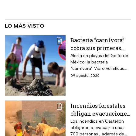
LO MÁS VISTO
Bacteria “carnívora”
cobra sus primeras
vidas y enciende
Alerta en playas del Golfo de
México: la bacteria
alarmas en estas
“carnívora” Vibro vulnificus
playas de EUA
causa infecciones graves y
09 agosto, 2026
muertes; precaución con
heridas y mariscos crudos.
Incendios forestales
obligan evacuaciones
en el este de España |
Los incendios en Castellón
obligaron a evacuar a unas
VIDEO
700 personas , además de