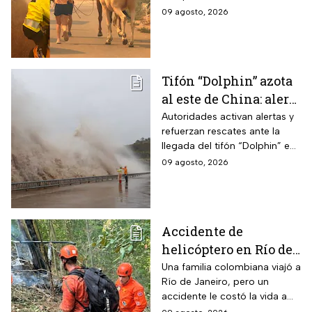
que ya dañaron viviendas y
09 agosto, 2026
granjas; más de 300
bomberos luchan contra el
fuego.
Tifón “Dolphin” azota
al este de China: alerta
máxima por
Autoridades activan alertas y
refuerzan rescates ante la
inundaciones y
llegada del tifón “Dolphin” en
ráfagas
el este de China con vientos
09 agosto, 2026
de 42 m/s, evacuaciones y
miles de vuelos cancelados.
Accidente de
helicóptero en Río de
Janeiro deja muertos;
Una familia colombiana viajó a
Río de Janeiro, pero un
su familia los
accidente le costó la vida a
esperaba en tierra
tres integrantes