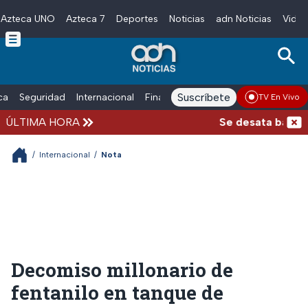
Azteca UNO
Azteca 7
Deportes
Noticias
adn Noticias
Video
Skip to main content
Suscríbete
ica
Seguridad
Internacional
Finanzas
adn Noticias Radio
Esp
TV En Vivo
ÚLTIMA HORA
Se desata balacera
/
Internacional
/
Nota
Decomiso millonario de
fentanilo en tanque de