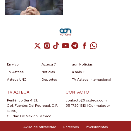
Cuenta de X / Twitter (se abre en una nuev
Cuenta de Instagram (se abre en una n
Cuenta de TikTok (se abre en una
Cuenta de YouTube (se abre 
Cuenta de Telegram (se a
Cuenta de Facebook 
Cuenta de Whats
En vivo
Azteca 7
adn Noticias
TV Azteca
Noticias
a más +
Azteca UNO
Deportes
TV Azteca Internacional
TV AZTECA
CONTACTO
Periférico Sur 4121,
contacto@tvazteca.com
Col. Fuentes Del Pedregal, C.P.
55 1720 1313
|
Conmutador
14140,
Ciudad De México, México.
Aviso de privacidad
Derechos
Inversionistas