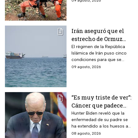
09 agosto, 2026
Irán aseguró que el
estrecho de Ormuz
seguirá bloqueado
El régimen de la República
Islámica de Irán puso cinco
hasta que EUA acepte
condiciones para que se
“sus condiciones”
reabra el estrecho de Ormuz
09 agosto, 2026
“Es muy triste de ver”:
Cáncer que padece
Joe Biden se propaga
Hunter Biden reveló que la
enfermedad de su padre se
y causa metástasis
ha extendido a los huesos a
pesar del tratamiento.
08 agosto, 2026