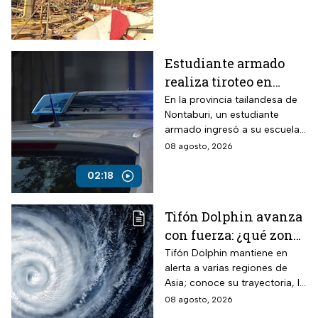
Estudiante armado
realiza tiroteo en
escuela de Tailandia
En la provincia tailandesa de
Nontaburi, un estudiante
armado ingresó a su escuela
y abrió fuego contra
08 agosto, 2026
compañeros y personal
docente.
02:18
Tifón Dolphin avanza
con fuerza: ¿qué zonas
están en alerta?
Tifón Dolphin mantiene en
alerta a varias regiones de
Asia; conoce su trayectoria, la
fuerza de sus vientos y qué se
08 agosto, 2026
espera durante las próximas