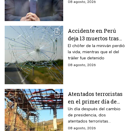
pesar del tratamiento.
08 agosto, 2026
Accidente en Perú
deja 13 muertos tras
choque entre una
El chófer de la miniván perdió
la vida; mientras que el del
miniván y un tráiler
tráiler fue detenido
08 agosto, 2026
Atentados terroristas
en el primer día de
presidencia de
Un día después del cambio
de presidencia, dos
Abelardo De la
atentados terroristas
Espriella en Colombia
ocurrieron en Colombia
08 agosto, 2026