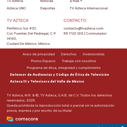
TV Azteca
Noticias
a más +
Azteca UNO
Deportes
TV Azteca Internacional
TV AZTECA
CONTACTO
Periférico Sur 4121,
contacto@tvazteca.com
Col. Fuentes Del Pedregal, C.P.
55 1720 1313
|
Conmutador
14140,
Ciudad De México, México.
Aviso de privacidad
Derechos
Inversionistas
Promo Espacio
Trabaja con nosotros
Programa de ética, integridad y cumplimiento
Defensor de Audiencias y Código de Ética de Televisión
Azteca III y Televisora del Valle de México
TV Azteca, M.R. & ©, TV Azteca, S.A.B. de C.V. Todos los derechos
reservados, 2025.
Queda prohibida la reproducción total o parcial sin la autorización
previa, expresa y por escrito de su titular.