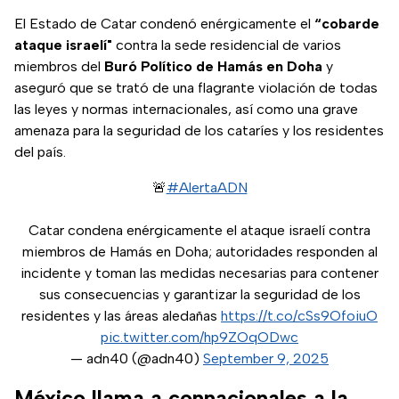
El Estado de Catar condenó enérgicamente el
“cobarde
ataque israelí"
contra la sede residencial de varios
miembros del
Buró Político de Hamás en Doha
y
aseguró que se trató de una flagrante violación de todas
las leyes y normas internacionales, así como una grave
amenaza para la seguridad de los cataríes y los residentes
del país.
🚨
#AlertaADN
Catar condena enérgicamente el ataque israelí contra
miembros de Hamás en Doha; autoridades responden al
incidente y toman las medidas necesarias para contener
sus consecuencias y garantizar la seguridad de los
residentes y las áreas aledañas
https://t.co/cSs9OfoiuO
pic.twitter.com/hp9ZOqODwc
— adn40 (@adn40)
September 9, 2025
México llama a connacionales a la