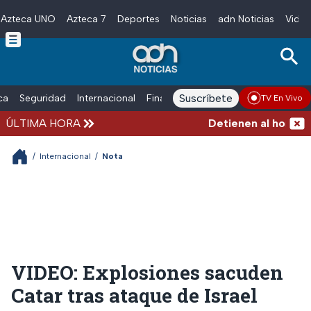
Azteca UNO
Azteca 7
Deportes
Noticias
adn Noticias
Video
Skip to main content
Suscríbete
ica
Seguridad
Internacional
Finanzas
adn Noticias Radio
Esp
TV En Vivo
ÚLTIMA HORA
Detienen al hombre qu
/
Internacional
/
Nota
VIDEO: Explosiones sacuden
Catar tras ataque de Israel