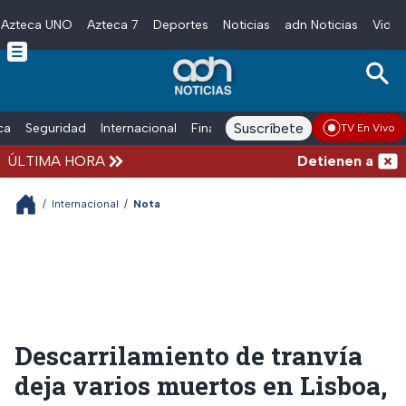
Azteca UNO
Azteca 7
Deportes
Noticias
adn Noticias
Video
Skip to main content
Suscríbete
ica
Seguridad
Internacional
Finanzas
adn Noticias Radio
Esp
TV En Vivo
ÚLTIMA HORA
Detienen al exgob
/
Internacional
/
Nota
Descarrilamiento de tranvía
deja varios muertos en Lisboa,