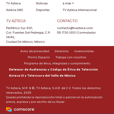
TV Azteca
Noticias
a más +
Azteca UNO
Deportes
TV Azteca Internacional
TV AZTECA
CONTACTO
Periférico Sur 4121,
contacto@tvazteca.com
Col. Fuentes Del Pedregal, C.P.
55 1720 1313
|
Conmutador
14140,
Ciudad De México, México.
Aviso de privacidad
Derechos
Inversionistas
Promo Espacio
Trabaja con nosotros
Programa de ética, integridad y cumplimiento
Defensor de Audiencias y Código de Ética de Televisión
Azteca III y Televisora del Valle de México
TV Azteca, M.R. & ©, TV Azteca, S.A.B. de C.V. Todos los derechos
reservados, 2025.
Queda prohibida la reproducción total o parcial sin la autorización
previa, expresa y por escrito de su titular.