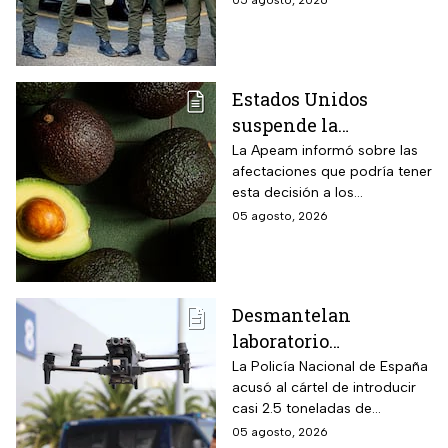
de Cali
acondicionó el Estado Mayor
Central (EMC), la mayor
disidencia de las FARC.
Estados Unidos
suspende la
importación de
La Apeam informó sobre las
afectaciones que podría tener
aguacate de
esta decisión a los
Michoacán por alerta
trabajadores y la industria
05 agosto, 2026
de seguridad
aguacatera
Desmantelan
laboratorio
clandestino del CJNG
La Policía Nacional de España
acusó al cártel de introducir
en Cataluña, España;
casi 2.5 toneladas de
detienen a 13
metanfetaminas procedente
05 agosto, 2026
personas