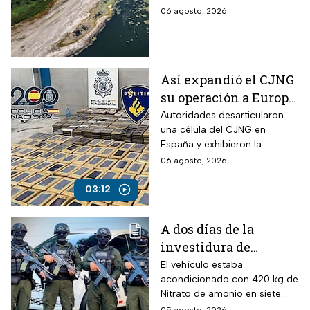
a los mínimos históricos
06 agosto, 2026
Así expandió el CJNG
su operación a Europa;
desmantelan célula
Autoridades desarticularon
una célula del CJNG en
en España
España y exhibieron la
expansión del cártel con
06 agosto, 2026
operaciones en Europa y
otros continentes.
03:12
A dos días de la
investidura de
Abelardo de la
El vehículo estaba
acondicionado con 420 kg de
Espriella, desactivan
Nitrato de amonio en siete
autobús bomba cerca
cilindros y presuntamente lo
05 agosto, 2026