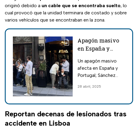
originó debido a
un cable que se
encontraba
suelto
, lo
cual provocó que la unidad terminara de costado y sobre
varios vehículos que se encontraban en la zona.
Apagón masivo
en España y
Portugal:
Un apagón masivo
Respuesta del
afecta en España y
Gobierno y
Portugal; Sánchez
recomendaciones
activa nivel 3 de
28 abril, 2025
Protección Civil, pide
reducir
desplazamientos y
usar el 112 solo en
Reportan decenas de lesionados tras
emergencias.
accidente en Lisboa