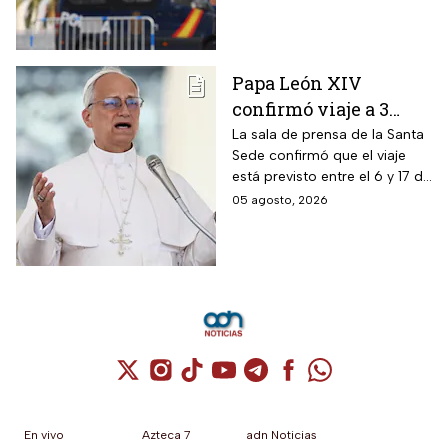
de México; son acusados de
delitos contra la salud
Papa León XIV
confirmó viaje a 3
países de
La sala de prensa de la Santa
Sede confirmó que el viaje
Latinoamérica
está previsto entre el 6 y 17 de
noviembre de este mismo
05 agosto, 2026
año.
Cuenta de X / Twitter (se abre en una nuev
Cuenta de Instagram (se abre en una n
Cuenta de TikTok (se abre en una
Cuenta de YouTube (se abre 
Cuenta de Telegram (se a
Cuenta de Facebook 
Cuenta de Whats
En vivo
Azteca 7
adn Noticias