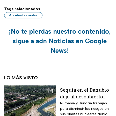
Tags relacionados
Accidentes viales
¡No te pierdas nuestro contenido,
sigue a adn Noticias en Google
News!
LO MÁS VISTO
Sequía en el Danubio
dejó al descubierto
buques de la Segunda
Rumania y Hungría trabajan
para disminuir los riesgos en
Guerra Mundial
sus plantas nucleares debido