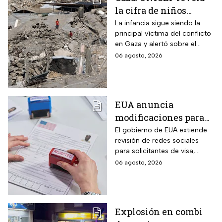
la cifra de niños
muertos tras alto al
La infancia sigue siendo la
principal víctima del conflicto
fuego
en Gaza y alertó sobre el
aumento de menores
06 agosto, 2026
fallecidos, la crisis humanitaria
y la urgencia de alcanzar un
acuerdo que permita detener
la violencia.
EUA anuncia
modificaciones para
el trámite de la visa:
El gobierno de EUA extiende
revisión de redes sociales
mexicanos deberán
para solicitantes de visa,
cumplir nueva
incluyendo mexicanos y
06 agosto, 2026
medida
periodistas. ¿Qué opinas
sobre este control digital y su
impacto en la privacidad?
Explosión en combi