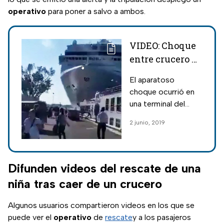
operativo
para poner a salvo a ambos.
VIDEO: Choque
entre crucero y
un barco deja
El aparatoso
cuatro
choque ocurrió en
lesionados
una terminal del
canal de Giudecca
2 junio, 2019
en Venecia, Italia.
Difunden videos del rescate de una
niña tras caer de un crucero
Algunos usuarios compartieron videos en los que se
puede ver el
operativo
de
rescate
y a los pasajeros