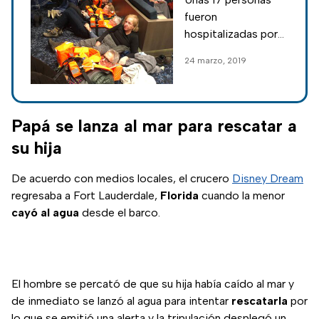
crucero
fueron
averiado en
hospitalizadas por
Noruega
sus heridas.
24 marzo, 2019
Papá se lanza al mar para rescatar a
su hija
De acuerdo con medios locales, el crucero
Disney Dream
regresaba a Fort Lauderdale,
Florida
cuando la menor
cayó al agua
desde el barco.
El hombre se percató de que su hija había caído al mar y
de inmediato se lanzó al agua para intentar
rescatarla
por
lo que se emitió una alerta y la tripulación desplegó un