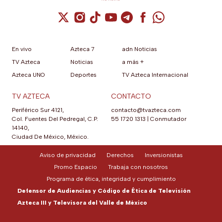
Cuenta de X / Twitter (se abre en una nuev
Cuenta de Instagram (se abre en una n
Cuenta de TikTok (se abre en una
Cuenta de YouTube (se abre 
Cuenta de Telegram (se a
Cuenta de Facebook 
Cuenta de Whats
En vivo
Azteca 7
adn Noticias
TV Azteca
Noticias
a más +
Azteca UNO
Deportes
TV Azteca Internacional
TV AZTECA
CONTACTO
Periférico Sur 4121,
contacto@tvazteca.com
Col. Fuentes Del Pedregal, C.P.
55 1720 1313
|
Conmutador
14140,
Ciudad De México, México.
Aviso de privacidad
Derechos
Inversionistas
Promo Espacio
Trabaja con nosotros
Programa de ética, integridad y cumplimiento
Defensor de Audiencias y Código de Ética de Televisión
Azteca III y Televisora del Valle de México