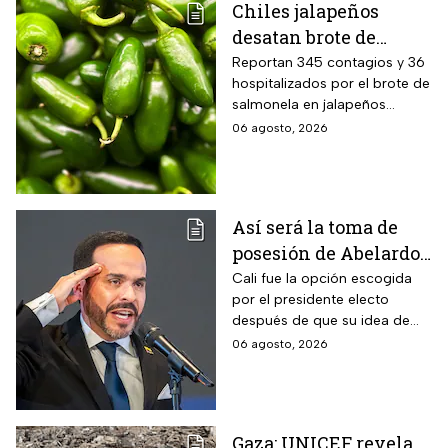
Chiles jalapeños
desatan brote de
salmonella en 27
Reportan 345 contagios y 36
hospitalizados por el brote de
estados de EUA
salmonela en jalapeños
exportados desde México
06 agosto, 2026
Así será la toma de
posesión de Abelardo
de la Espriella en Cali,
Cali fue la opción escogida
por el presidente electo
Colombia: fecha, hora
después de que su idea de
y dónde ver
hacerlo en una guarnición
06 agosto, 2026
militar en Popayán, fuera
descartada.
Gaza: UNICEF revela