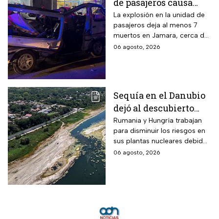
de pasajeros causa
terror en las calles de
La explosión en la unidad de
pasajeros deja al menos 7
Jaramana en Damasco
muertos en Jamara, cerca de
Damasco; autoridades
06 agosto, 2026
investigan posible atentado
con artefacto explosivo.
Sequía en el Danubio
dejó al descubierto
buques de la Segunda
Rumania y Hungría trabajan
para disminuir los riesgos en
Guerra Mundial
sus plantas nucleares debido
a los mínimos históricos
06 agosto, 2026