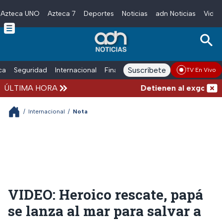
Azteca UNO
Azteca 7
Deportes
Noticias
adn Noticias
Video
Skip to main content
Suscríbete
ica
Seguridad
Internacional
Finanzas
adn Noticias Radio
Esp
TV En Vivo
ÚLTIMA HORA
Detienen al exgobernado
/
Internacional
/
Nota
VIDEO: Heroico rescate, papá
se lanza al mar para salvar a