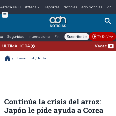
Azteca UNO
Azteca 7
Deportes
Noticias
adn Noticias
Video
Skip to main content
Suscríbete
ica
Seguridad
Internacional
Finanzas
adn Noticias Radio
Esp
TV En Vivo
ÚLTIMA HORA
Vacaciones de 
/
Internacional
/
Nota
Continúa la crisis del arroz:
Japón le pide ayuda a Corea