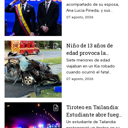
acompañado de su esposa,
Colombia; así fue su
Ana Lucía Pineda, y sus
atípica investidura en
cuatro hijos, además de los
07 agosto, 2026
Cali
más de mil invitados
nacionales e internacionales.
Niño de 13 años de
edad provoca la
muerte un hombre de
Siete menores de edad
viajaban en un Kia robado
58 años y deja 6
cuando ocurrió el fatal
lesionados
accidente en Maryland; la
07 agosto, 2026
víctima estaba a pocos
kilómetros de llegar a su
trabajo.
Tiroteo en Tailandia:
Estudiante abre fuego
contra maestros y
Un estudiante de Tailandia
protagonizó un tiroteo en su