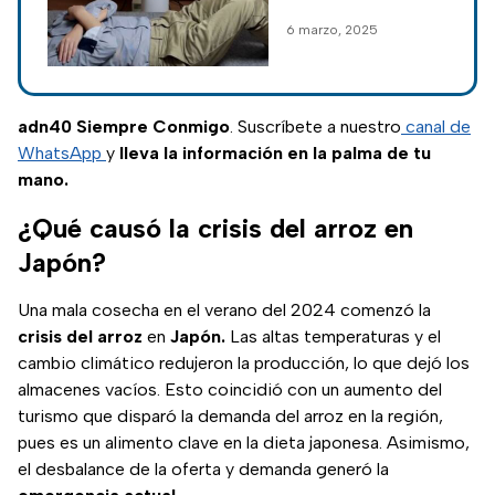
mayores
desarrollo de la
6 marzo, 2025
inteligencia artificial
para crear robots
capaces de cuidar a
adultos mayores.
adn40 Siempre Conmigo
. Suscríbete a nuestro
canal de
WhatsApp
y
lleva la información en la palma de tu
mano.
¿Qué causó la crisis del arroz en
Japón?
Una mala cosecha en el verano del 2024 comenzó la
crisis del arroz
en
Japón.
Las altas temperaturas y el
cambio climático redujeron la producción, lo que dejó los
almacenes vacíos. Esto coincidió con un aumento del
turismo que disparó la demanda del arroz en la región,
pues es un alimento clave en la dieta japonesa. Asimismo,
el desbalance de la oferta y demanda generó la