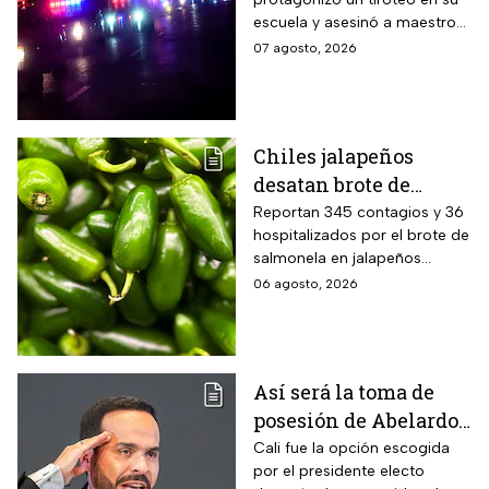
alumnos; antes mató a
escuela y asesinó a maestros
sus abuelos
y alumnos
07 agosto, 2026
Chiles jalapeños
desatan brote de
salmonella en 27
Reportan 345 contagios y 36
hospitalizados por el brote de
estados de EUA
salmonela en jalapeños
exportados desde México
06 agosto, 2026
Así será la toma de
posesión de Abelardo
De La Espriella en
Cali fue la opción escogida
por el presidente electo
Cali, Colombia: fecha,