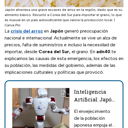
Japón atraviesa una grave escasez de arroz en la región, dado que es su
alimento básico. Recurrió a Corea del Sur para importar el grano, lo que
es inusual en un país autosuficiente que valora la producción local.
|
Canva Pro
La
crisis del arroz
en
Japón
generó preocupación
nacional e internacional. Actualmente se vive un alza de
precios, falta de suministros e incluso la necesidad de
importar, desde
Corea del Sur,
el grano. En
adn40
te
explicamos las causas de esta emergencia, los efectos en
su población, las medidas del gobierno, además de las
implicaciones culturales y políticas que provocó.
Inteligencia
Artificial: Japón
apuesta por
El envejecimiento
robots para
de la población
cuidar a adultos
japonesa empuja el