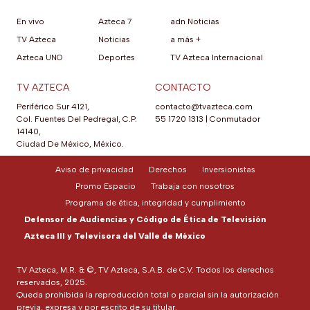
En vivo
Azteca 7
adn Noticias
TV Azteca
Noticias
a más +
Azteca UNO
Deportes
TV Azteca Internacional
TV AZTECA
CONTACTO
Periférico Sur 4121,
contacto@tvazteca.com
Col. Fuentes Del Pedregal, C.P.
55 1720 1313
|
Conmutador
14140,
Ciudad De México, México.
Aviso de privacidad
Derechos
Inversionistas
Promo Espacio
Trabaja con nosotros
Programa de ética, integridad y cumplimiento
Defensor de Audiencias y Código de Ética de Televisión
Azteca III y Televisora del Valle de México
TV Azteca, M.R. & ©, TV Azteca, S.A.B. de C.V. Todos los derechos
reservados, 2025.
Queda prohibida la reproducción total o parcial sin la autorización
previa, expresa y por escrito de su titular.