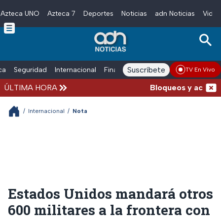
Azteca UNO
Azteca 7
Deportes
Noticias
adn Noticias
Video
Skip to main content
Suscríbete
ica
Seguridad
Internacional
Finanzas
adn Noticias Radio
Esp
TV En Vivo
ÚLTIMA HORA
Bloqueos y accidente
/
Internacional
/
Nota
Estados Unidos mandará otros
600 militares a la frontera con