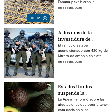
España y exhibieron la
expansión del cártel con
06 agosto, 2026
operaciones en Europa y
otros continentes.
03:12
A dos días de la
investidura de
Abelardo de la
El vehículo estaba
acondicionado con 420 kg de
Espriella, desactivan
Nitrato de amonio en siete
autobús bomba cerca
cilindros y presuntamente lo
05 agosto, 2026
de Cali
acondicionó el Estado Mayor
Central (EMC), la mayor
disidencia de las FARC.
Estados Unidos
suspende la
importación de
La Apeam informó sobre las
afectaciones que podría tener
aguacate de
esta decisión a los