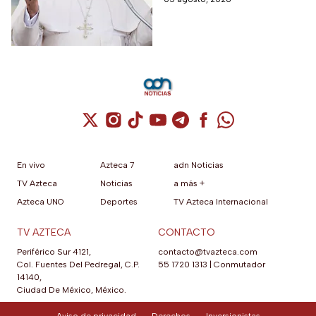
año.
Cuenta de X / Twitter (se abre en una nuev
Cuenta de Instagram (se abre en una n
Cuenta de TikTok (se abre en una
Cuenta de YouTube (se abre 
Cuenta de Telegram (se a
Cuenta de Facebook 
Cuenta de Whats
En vivo
Azteca 7
adn Noticias
TV Azteca
Noticias
a más +
Azteca UNO
Deportes
TV Azteca Internacional
TV AZTECA
CONTACTO
Periférico Sur 4121,
contacto@tvazteca.com
Col. Fuentes Del Pedregal, C.P.
55 1720 1313
|
Conmutador
14140,
Ciudad De México, México.