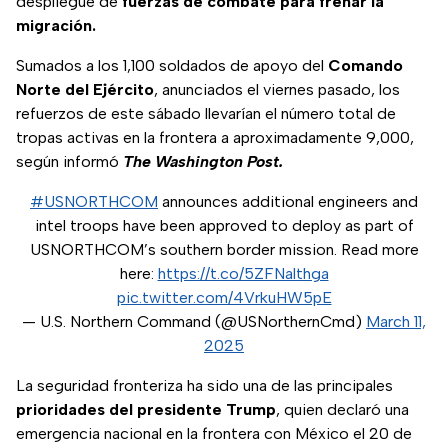
despliegue de
fuerzas de combate para frenar la
migración.
Sumados a los 1,100 soldados de apoyo del
Comando
Norte del Ejército
, anunciados el viernes pasado, los
refuerzos de este sábado llevarían el número total de
tropas activas en la frontera a aproximadamente 9,000,
según informó
The Washington Post.
#USNORTHCOM
announces additional engineers and
intel troops have been approved to deploy as part of
USNORTHCOM’s southern border mission. Read more
here:
https://t.co/5ZFNalthga
pic.twitter.com/4VrkuHW5pE
— U.S. Northern Command (@USNorthernCmd)
March 11,
2025
La seguridad fronteriza ha sido una de las principales
prioridades del presidente Trump
, quien declaró una
emergencia nacional en la frontera con México el 20 de