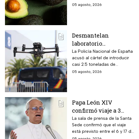
Michoacán por alerta
trabajadores y la industria
05 agosto, 2026
de seguridad
aguacatera
Desmantelan
laboratorio
clandestino del CJNG
La Policía Nacional de España
acusó al cártel de introducir
en Cataluña, España;
casi 2.5 toneladas de
detienen a 13
metanfetaminas procedente
05 agosto, 2026
personas
de México; son acusados de
delitos contra la salud
Papa León XIV
confirmó viaje a 3
países de
La sala de prensa de la Santa
Sede confirmó que el viaje
Latinoamérica
está previsto entre el 6 y 17 de
noviembre de este mismo
05 agosto, 2026