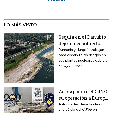
LO MÁS VISTO
Sequía en el Danubio
dejó al descubierto
buques de la Segunda
Rumania y Hungría trabajan
para disminuir los riesgos en
Guerra Mundial
sus plantas nucleares debido
a los mínimos históricos
06 agosto, 2026
Así expandió el CJNG
su operación a Europa;
desmantelan célula
Autoridades desarticularon
una célula del CJNG en
en España