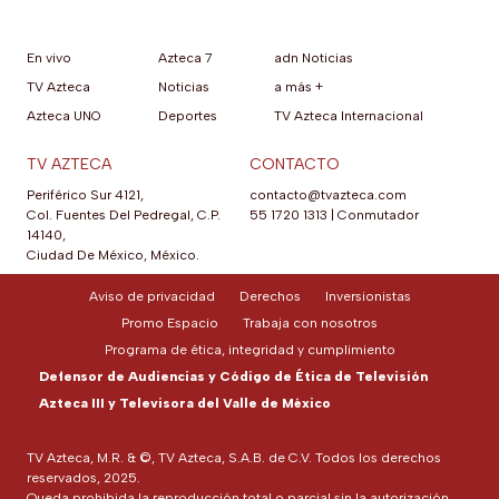
En vivo
Azteca 7
adn Noticias
TV Azteca
Noticias
a más +
Azteca UNO
Deportes
TV Azteca Internacional
TV AZTECA
CONTACTO
Periférico Sur 4121,
contacto@tvazteca.com
Col. Fuentes Del Pedregal, C.P.
55 1720 1313
|
Conmutador
14140,
Ciudad De México, México.
Aviso de privacidad
Derechos
Inversionistas
Promo Espacio
Trabaja con nosotros
Programa de ética, integridad y cumplimiento
Defensor de Audiencias y Código de Ética de Televisión
Azteca III y Televisora del Valle de México
TV Azteca, M.R. & ©, TV Azteca, S.A.B. de C.V. Todos los derechos
reservados, 2025.
Queda prohibida la reproducción total o parcial sin la autorización