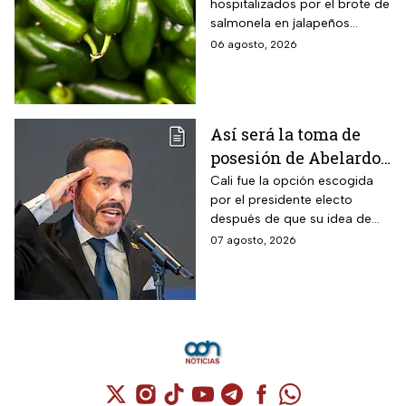
hospitalizados por el brote de
estados de EUA
salmonela en jalapeños
exportados desde México
06 agosto, 2026
Así será la toma de
posesión de Abelardo
De La Espriella en
Cali fue la opción escogida
por el presidente electo
Cali, Colombia: fecha,
después de que su idea de
hora y dónde ver
hacerlo en una guarnición
07 agosto, 2026
militar en Popayán, fuera
descartada.
Cuenta de X / Twitter (se abre en una nuev
Cuenta de Instagram (se abre en una n
Cuenta de TikTok (se abre en una
Cuenta de YouTube (se abre 
Cuenta de Telegram (se a
Cuenta de Facebook 
Cuenta de Whats