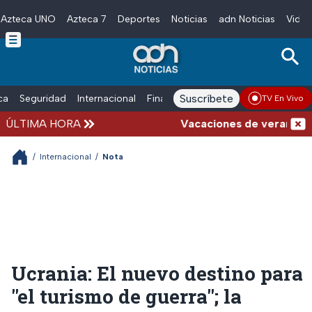
Azteca UNO
Azteca 7
Deportes
Noticias
adn Noticias
Video
Skip to main content
Suscríbete
ica
Seguridad
Internacional
Finanzas
adn Noticias Radio
Esp
TV En Vivo
ÚLTIMA HORA
Vacaciones de verano complica
/
Internacional
/
Nota
Ucrania: El nuevo destino para
"el turismo de guerra"; la