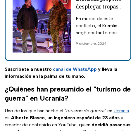
desplegar tropas
de otros países en
En medio de este
Ucrania; soldados
conflicto, el Kremlin
norcoreanos ya
negó contacto con
apoyan a Rusia
Donald Trump "hasta
9 diciembre, 2024
ahora", luego de que el
presidente electo
pidió un alto al fuego.
Suscríbete a nuestro
canal de WhatsApp
y lleva la
información en la palma de tu mano.
¿Quiénes han presumido el "turismo de
guerra" en Ucrania?
Uno de los que han hecho el
“turismo de guerra”
en
Ucrania
es
Alberto Blasco, un ingeniero español de 23 años
y
creador de contenido en YouTube, quien
decidió pasar sus