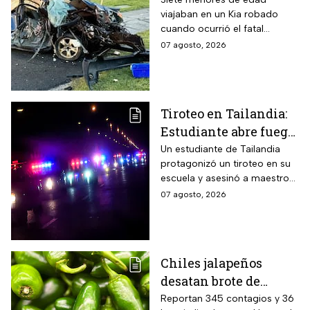
viajaban en un Kia robado
58 años y deja 6
cuando ocurrió el fatal
lesionados
accidente en Maryland; la
07 agosto, 2026
víctima estaba a pocos
kilómetros de llegar a su
trabajo.
Tiroteo en Tailandia:
Estudiante abre fuego
contra maestros y
Un estudiante de Tailandia
protagonizó un tiroteo en su
alumnos; antes mató a
escuela y asesinó a maestros
sus abuelos
y alumnos
07 agosto, 2026
Chiles jalapeños
desatan brote de
salmonella en 27
Reportan 345 contagios y 36