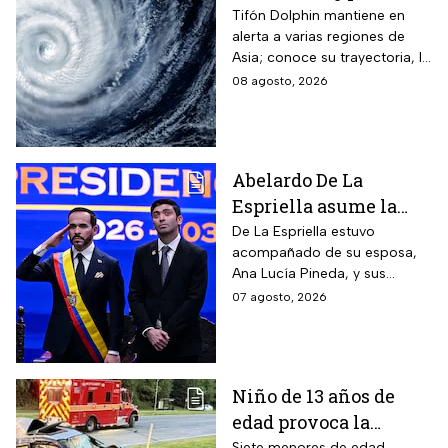
están en alerta?
Tifón Dolphin mantiene en
alerta a varias regiones de
Asia; conoce su trayectoria, la
fuerza de sus vientos y qué se
08 agosto, 2026
espera durante las próximas
horas.
Abelardo De La
Espriella asume la
presidencia de
De La Espriella estuvo
acompañado de su esposa,
Colombia; así fue su
Ana Lucía Pineda, y sus
atípica investidura en
cuatro hijos, además de los
07 agosto, 2026
Cali
más de mil invitados
nacionales e internacionales.
Niño de 13 años de
edad provoca la
muerte un hombre de
Siete menores de edad