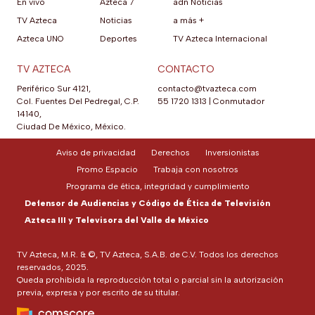
En vivo
Azteca 7
adn Noticias
TV Azteca
Noticias
a más +
Azteca UNO
Deportes
TV Azteca Internacional
TV AZTECA
CONTACTO
Periférico Sur 4121,
contacto@tvazteca.com
Col. Fuentes Del Pedregal, C.P.
55 1720 1313
|
Conmutador
14140,
Ciudad De México, México.
Aviso de privacidad
Derechos
Inversionistas
Promo Espacio
Trabaja con nosotros
Programa de ética, integridad y cumplimiento
Defensor de Audiencias y Código de Ética de Televisión
Azteca III y Televisora del Valle de México
TV Azteca, M.R. & ©, TV Azteca, S.A.B. de C.V. Todos los derechos
reservados, 2025.
Queda prohibida la reproducción total o parcial sin la autorización
previa, expresa y por escrito de su titular.