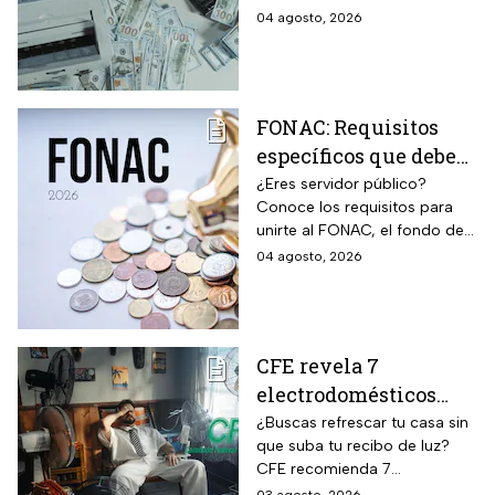
que debes decir que
patrimonio y situación legal;
04 agosto, 2026
no
protégete y denuncia si fuiste
víctima.
FONAC: Requisitos
específicos que deben
cumplir los
¿Eres servidor público?
Conoce los requisitos para
trabajadores para
unirte al FONAC, el fondo de
participar en él
ahorro Capitalizable de los
04 agosto, 2026
Trabajadores al Servicio del
Estado.
CFE revela 7
electrodomésticos
para combatir el calor
¿Buscas refrescar tu casa sin
que suba tu recibo de luz?
sin que se dispare tu
CFE recomienda 7
recibo de luz
electrodomésticos eficientes