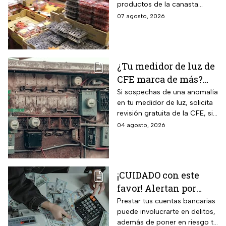
productos de la canasta
inflación
básica incrementaron sus
07 agosto, 2026
precios considerablemente.
¿Tu medidor de luz de
CFE marca de más?
Así puedes saber si
Si sospechas de una anomalía
en tu medidor de luz, solicita
presenta una falla
revisión gratuita de la CFE, si
hay falla es totalmente
04 agosto, 2026
GRATIS.
¡CUIDADO con este
favor! Alertan por
préstamo de cuentas
Prestar tus cuentas bancarias
puede involucrarte en delitos,
bancarias: razón por la
además de poner en riesgo tu