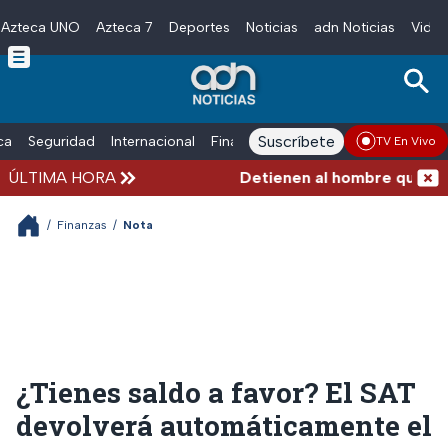
Azteca UNO
Azteca 7
Deportes
Noticias
adn Noticias
Video
Skip to main content
Suscríbete
ica
Seguridad
Internacional
Finanzas
adn Noticias Radio
Esp
TV En Vivo
ÚLTIMA HORA
Detienen al hombre que empuj
/
Finanzas
/
Nota
¿Tienes saldo a favor? El SAT
devolverá automáticamente el