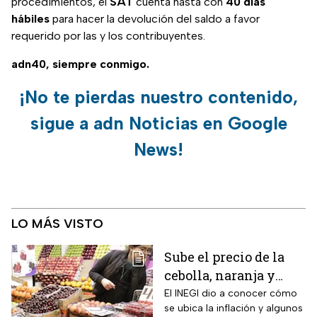
procedimientos, el
SAT
cuenta hasta con
40 días
hábiles
para hacer la devolución del saldo a favor
requerido por las y los contribuyentes.
adn40, siempre conmigo.
¡No te pierdas nuestro contenido,
sigue a adn Noticias en Google
News!
LO MÁS VISTO
Sube el precio de la
cebolla, naranja y
otros alimentos de la
El INEGI dio a conocer cómo
se ubica la inflación y algunos
canasta básica por la