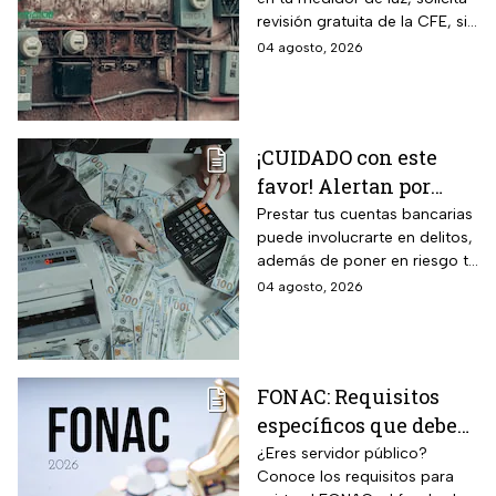
presenta una falla
revisión gratuita de la CFE, si
hay falla es totalmente
04 agosto, 2026
GRATIS.
¡CUIDADO con este
favor! Alertan por
préstamo de cuentas
Prestar tus cuentas bancarias
puede involucrarte en delitos,
bancarias: razón por la
además de poner en riesgo tu
que debes decir que
patrimonio y situación legal;
04 agosto, 2026
no
protégete y denuncia si fuiste
víctima.
FONAC: Requisitos
específicos que deben
cumplir los
¿Eres servidor público?
Conoce los requisitos para
trabajadores para