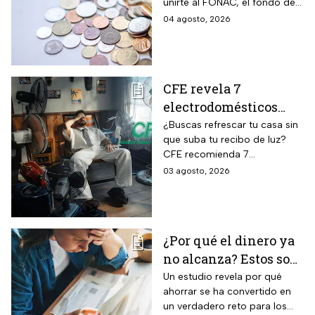
unirte al FONAC, el fondo de
participar en él
ahorro Capitalizable de los
04 agosto, 2026
Trabajadores al Servicio del
Estado.
CFE revela 7
electrodomésticos
para combatir el calor
¿Buscas refrescar tu casa sin
que suba tu recibo de luz?
sin que se dispare tu
CFE recomienda 7
recibo de luz
electrodomésticos eficientes
03 agosto, 2026
y hábitos para ahorrar energía
durante este verano.
¿Por qué el dinero ya
no alcanza? Estos son
los gastos que más
Un estudio revela por qué
ahorrar se ha convertido en
impactan a los
un verdadero reto para los
mexicanos