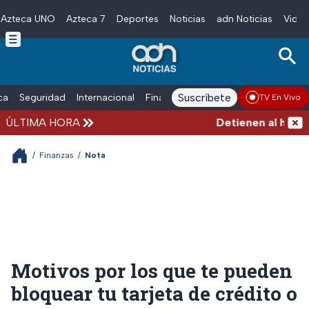
Azteca UNO
Azteca 7
Deportes
Noticias
adn Noticias
Video
Skip to main content
Suscríbete
ica
Seguridad
Internacional
Finanzas
adn Noticias Radio
Esp
TV En Vivo
ÚLTIMA HORA
Detienen al hombre 
/
Finanzas
/
Nota
Motivos por los que te pueden
bloquear tu tarjeta de crédito o