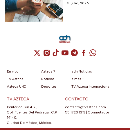
mexicanos.
31 julio, 2026
Cuenta de X / Twitter (se abre en una nuev
Cuenta de Instagram (se abre en una n
Cuenta de TikTok (se abre en una
Cuenta de YouTube (se abre 
Cuenta de Telegram (se a
Cuenta de Facebook 
Cuenta de Whats
En vivo
Azteca 7
adn Noticias
TV Azteca
Noticias
a más +
Azteca UNO
Deportes
TV Azteca Internacional
TV AZTECA
CONTACTO
Periférico Sur 4121,
contacto@tvazteca.com
Col. Fuentes Del Pedregal, C.P.
55 1720 1313
|
Conmutador
14140,
Ciudad De México, México.