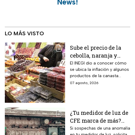
News!
LO MÁS VISTO
Sube el precio de la
cebolla, naranja y
otros alimentos de la
El INEGI dio a conocer cómo
se ubica la inflación y algunos
canasta básica por la
productos de la canasta
inflación
básica incrementaron sus
07 agosto, 2026
precios considerablemente.
¿Tu medidor de luz de
CFE marca de más?
Así puedes saber si
Si sospechas de una anomalía
en tu medidor de luz, solicita