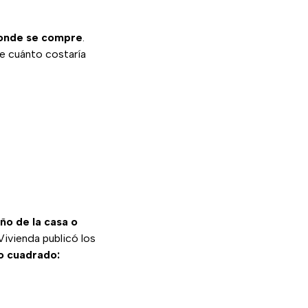
donde se compre
.
de cuánto costaría
o de la casa o
Vivienda publicó los
o cuadrado: