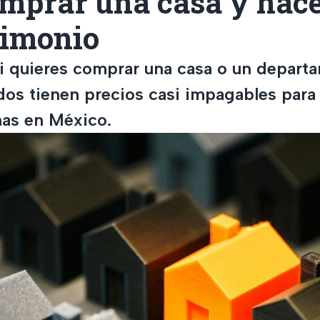
mprar una casa y hace
rimonio
i quieres comprar una casa o un depart
dos tienen precios casi impagables para 
nas en México.