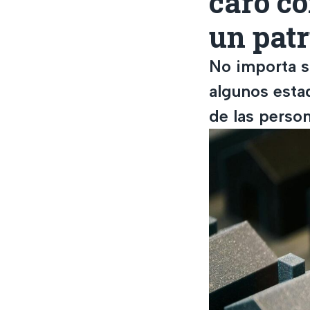
caro co
un pat
No importa s
algunos esta
de las perso