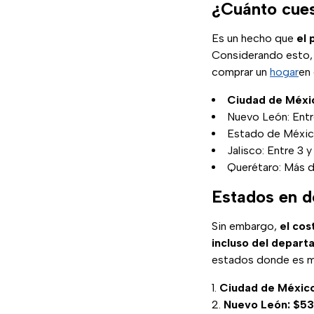
¿Cuánto cues
Es un hecho que
el 
Considerando esto, e
comprar un
hogar
en
Ciudad de Méxic
Nuevo León: Entr
Estado de México
Jalisco: Entre 3 
Querétaro: Más d
Estados en d
Sin embargo,
el co
incluso del depart
estados donde es m
Ciudad de Méxic
Nuevo León: $53