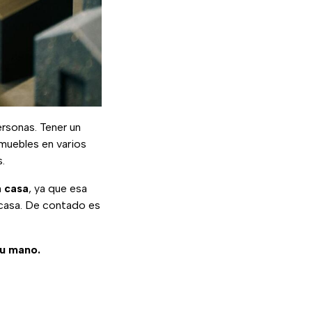
ersonas. Tener un
muebles en varios
.
a casa
, ya que esa
casa. De contado es
tu mano.