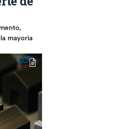
rte de
amento,
la mayoría