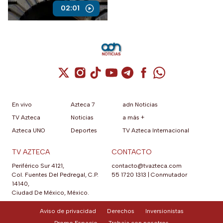
jurídica, ha caído a menos de
02:01
la mitad.
Cuenta de X / Twitter (se abre en una nuev
Cuenta de Instagram (se abre en una n
Cuenta de TikTok (se abre en una
Cuenta de YouTube (se abre 
Cuenta de Telegram (se a
Cuenta de Facebook 
Cuenta de Whats
En vivo
Azteca 7
adn Noticias
TV Azteca
Noticias
a más +
Azteca UNO
Deportes
TV Azteca Internacional
TV AZTECA
CONTACTO
Periférico Sur 4121,
contacto@tvazteca.com
Col. Fuentes Del Pedregal, C.P.
55 1720 1313
|
Conmutador
14140,
Ciudad De México, México.
Aviso de privacidad
Derechos
Inversionistas