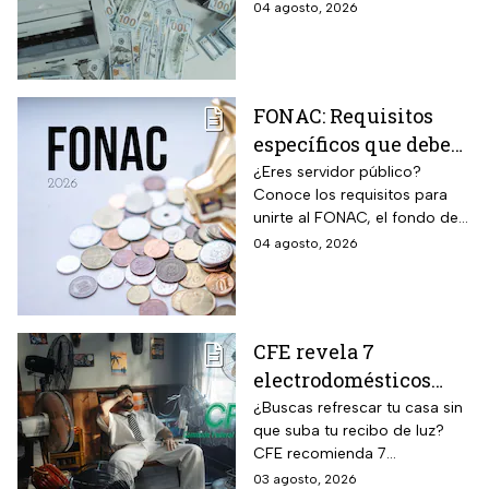
patrimonio y situación legal;
04 agosto, 2026
no
protégete y denuncia si fuiste
víctima.
FONAC: Requisitos
específicos que deben
cumplir los
¿Eres servidor público?
Conoce los requisitos para
trabajadores para
unirte al FONAC, el fondo de
participar en él
ahorro Capitalizable de los
04 agosto, 2026
Trabajadores al Servicio del
Estado.
CFE revela 7
electrodomésticos
para combatir el calor
¿Buscas refrescar tu casa sin
que suba tu recibo de luz?
sin que se dispare tu
CFE recomienda 7
recibo de luz
electrodomésticos eficientes
03 agosto, 2026