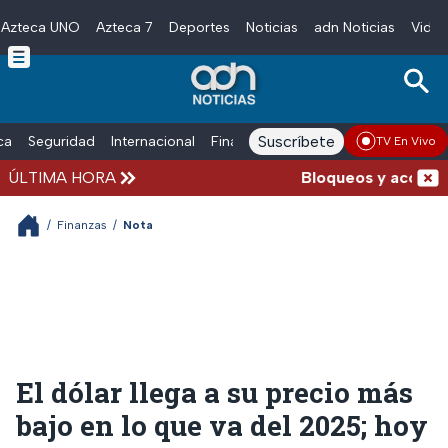
Azteca UNO
Azteca 7
Deportes
Noticias
adn Noticias
Video
Skip to main content
Suscríbete
ica
Seguridad
Internacional
Finanzas
adn Noticias Radio
Esp
TV En Vivo
ÚLTIMA HORA
Bloqueos y accidente
/
Finanzas
/
Nota
El dólar llega a su precio más
bajo en lo que va del 2025; hoy