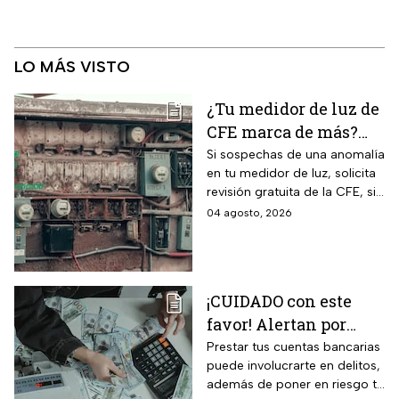
LO MÁS VISTO
¿Tu medidor de luz de
CFE marca de más?
Así puedes saber si
Si sospechas de una anomalía
en tu medidor de luz, solicita
presenta una falla
revisión gratuita de la CFE, si
hay falla es totalmente
04 agosto, 2026
GRATIS.
¡CUIDADO con este
favor! Alertan por
préstamo de cuentas
Prestar tus cuentas bancarias
puede involucrarte en delitos,
bancarias: razón por la
además de poner en riesgo tu
que debes decir que