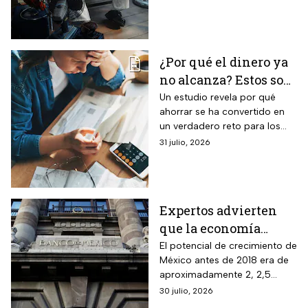
y hábitos para ahorrar energía
durante este verano.
¿Por qué el dinero ya
no alcanza? Estos son
los gastos que más
Un estudio revela por qué
ahorrar se ha convertido en
impactan a los
un verdadero reto para los
mexicanos
mexicanos.
31 julio, 2026
Expertos advierten
que la economía
mexicana esta al
El potencial de crecimiento de
México antes de 2018 era de
borde del colapso
aproximadamente 2, 2,5
puntos del PIB y ahora por la
30 julio, 2026
inseguridad, sobre todo