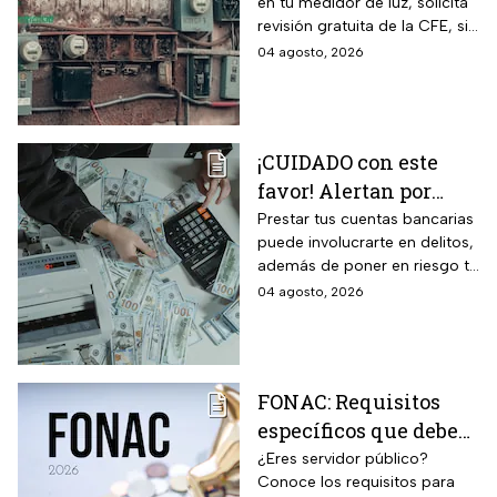
en tu medidor de luz, solicita
presenta una falla
revisión gratuita de la CFE, si
hay falla es totalmente
04 agosto, 2026
GRATIS.
¡CUIDADO con este
favor! Alertan por
préstamo de cuentas
Prestar tus cuentas bancarias
puede involucrarte en delitos,
bancarias: razón por la
además de poner en riesgo tu
que debes decir que
patrimonio y situación legal;
04 agosto, 2026
no
protégete y denuncia si fuiste
víctima.
FONAC: Requisitos
específicos que deben
cumplir los
¿Eres servidor público?
Conoce los requisitos para
trabajadores para