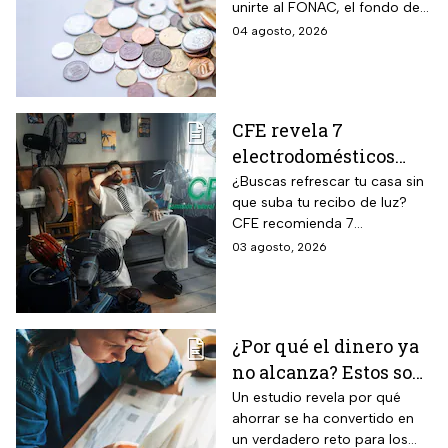
unirte al FONAC, el fondo de
participar en él
ahorro Capitalizable de los
04 agosto, 2026
Trabajadores al Servicio del
Estado.
CFE revela 7
electrodomésticos
para combatir el calor
¿Buscas refrescar tu casa sin
que suba tu recibo de luz?
sin que se dispare tu
CFE recomienda 7
recibo de luz
electrodomésticos eficientes
03 agosto, 2026
y hábitos para ahorrar energía
durante este verano.
¿Por qué el dinero ya
no alcanza? Estos son
los gastos que más
Un estudio revela por qué
ahorrar se ha convertido en
impactan a los
un verdadero reto para los