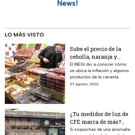
News!
LO MÁS VISTO
Sube el precio de la
cebolla, naranja y
otros alimentos de la
El INEGI dio a conocer cómo
se ubica la inflación y algunos
canasta básica por la
productos de la canasta
inflación
básica incrementaron sus
07 agosto, 2026
precios considerablemente.
¿Tu medidor de luz de
CFE marca de más?
Así puedes saber si
Si sospechas de una anomalía