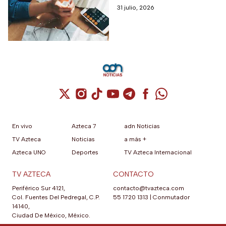
mexicanos
mexicanos.
31 julio, 2026
Cuenta de X / Twitter (se abre en una nuev
Cuenta de Instagram (se abre en una n
Cuenta de TikTok (se abre en una
Cuenta de YouTube (se abre 
Cuenta de Telegram (se a
Cuenta de Facebook 
Cuenta de Whats
En vivo
Azteca 7
adn Noticias
TV Azteca
Noticias
a más +
Azteca UNO
Deportes
TV Azteca Internacional
TV AZTECA
CONTACTO
Periférico Sur 4121,
contacto@tvazteca.com
Col. Fuentes Del Pedregal, C.P.
55 1720 1313
|
Conmutador
14140,
Ciudad De México, México.