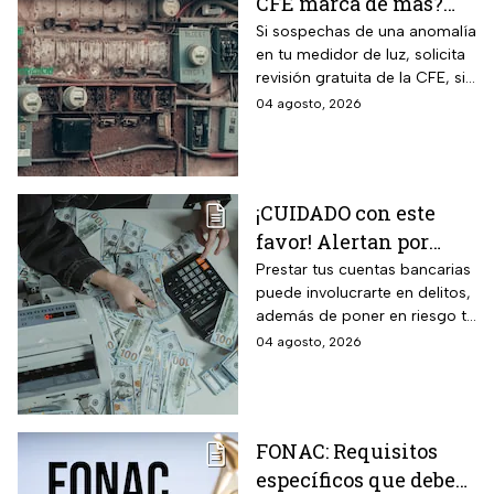
CFE marca de más?
Así puedes saber si
Si sospechas de una anomalía
en tu medidor de luz, solicita
presenta una falla
revisión gratuita de la CFE, si
hay falla es totalmente
04 agosto, 2026
GRATIS.
¡CUIDADO con este
favor! Alertan por
préstamo de cuentas
Prestar tus cuentas bancarias
puede involucrarte en delitos,
bancarias: razón por la
además de poner en riesgo tu
que debes decir que
patrimonio y situación legal;
04 agosto, 2026
no
protégete y denuncia si fuiste
víctima.
FONAC: Requisitos
específicos que deben