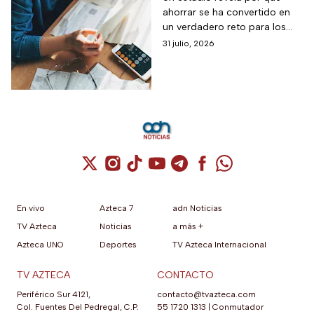
ahorrar se ha convertido en
impactan a los
un verdadero reto para los
mexicanos
mexicanos.
31 julio, 2026
Cuenta de X / Twitter (se abre en una nuev
Cuenta de Instagram (se abre en una n
Cuenta de TikTok (se abre en una
Cuenta de YouTube (se abre 
Cuenta de Telegram (se a
Cuenta de Facebook 
Cuenta de Whats
En vivo
Azteca 7
adn Noticias
TV Azteca
Noticias
a más +
Azteca UNO
Deportes
TV Azteca Internacional
TV AZTECA
CONTACTO
Periférico Sur 4121,
contacto@tvazteca.com
Col. Fuentes Del Pedregal, C.P.
55 1720 1313
|
Conmutador