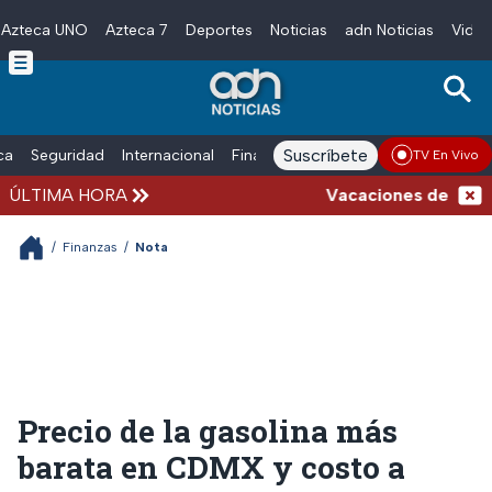
Azteca UNO
Azteca 7
Deportes
Noticias
adn Noticias
Video
Skip to main content
Suscríbete
ica
Seguridad
Internacional
Finanzas
adn Noticias Radio
Esp
TV En Vivo
ÚLTIMA HORA
Vacaciones de verano c
/
Finanzas
/
Nota
Precio de la gasolina más
barata en CDMX y costo a