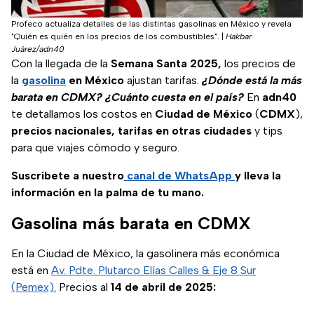
Profeco actualiza detalles de las distintas gasolinas en México y revela
"Quién es quién en los precios de los combustibles".
|
Hakbar
Juárez/adn40
Con la llegada de la
Semana Santa 2025,
los precios de
la
gasolina
en México
ajustan tarifas.
¿Dónde está la más
barata en CDMX? ¿Cuánto cuesta en el país?
En
adn40
te detallamos los costos en
Ciudad de México
(
CDMX
),
precios nacionales, tarifas en otras ciudades
y tips
para que viajes cómodo y seguro.
Suscríbete a nuestro
canal de WhatsApp
y lleva la
información en la palma de tu mano.
Gasolina más barata en CDMX
En la Ciudad de México, la gasolinera más económica
está en
Av. Pdte. Plutarco Elías Calles & Eje 8 Sur
(Pemex).
Precios al
14 de abril de 2025: