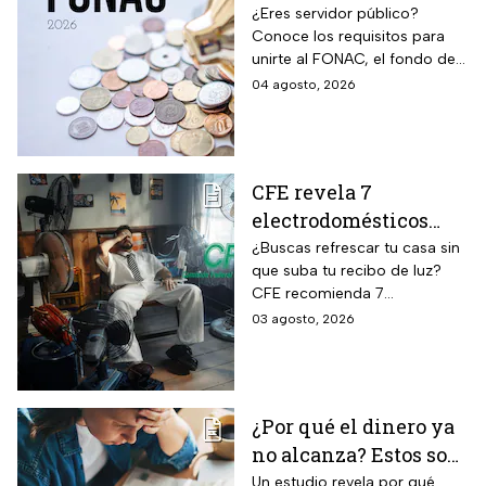
cumplir los
¿Eres servidor público?
Conoce los requisitos para
trabajadores para
unirte al FONAC, el fondo de
participar en él
ahorro Capitalizable de los
04 agosto, 2026
Trabajadores al Servicio del
Estado.
CFE revela 7
electrodomésticos
para combatir el calor
¿Buscas refrescar tu casa sin
que suba tu recibo de luz?
sin que se dispare tu
CFE recomienda 7
recibo de luz
electrodomésticos eficientes
03 agosto, 2026
y hábitos para ahorrar energía
durante este verano.
¿Por qué el dinero ya
no alcanza? Estos son
los gastos que más
Un estudio revela por qué