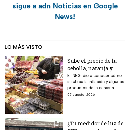
sigue a adn Noticias en Google
News!
LO MÁS VISTO
Sube el precio de la
cebolla, naranja y
otros alimentos de la
El INEGI dio a conocer cómo
se ubica la inflación y algunos
canasta básica por la
productos de la canasta
inflación
básica incrementaron sus
07 agosto, 2026
precios considerablemente.
¿Tu medidor de luz de