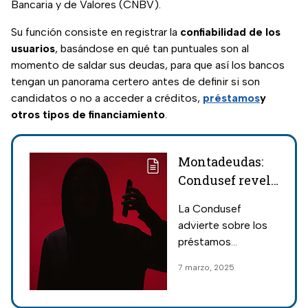
Bancaria y de Valores (CNBV).
Su función consiste en registrar la
confiabilidad de los
usuarios
, basándose en qué tan puntuales son al
momento de saldar sus deudas, para que así los bancos
tengan un panorama certero antes de definir si son
candidatos o no a acceder a créditos,
préstamos
y
otros tipos de financiamiento
.
Montadeudas:
Condusef revela
cómo
La Condusef
identificar las
advierte sobre los
aplicaciones
préstamos
que son estafas
fraudulentos y
7 marzo, 2025
explica cómo
identificar las
aplicaciones