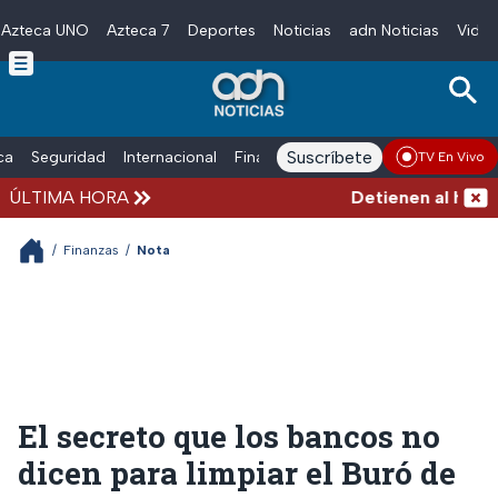
Azteca UNO
Azteca 7
Deportes
Noticias
adn Noticias
Video
Skip to main content
Suscríbete
ica
Seguridad
Internacional
Finanzas
adn Noticias Radio
Esp
TV En Vivo
ÚLTIMA HORA
Detienen al hombre 
/
Finanzas
/
Nota
El secreto que los bancos no
dicen para limpiar el Buró de