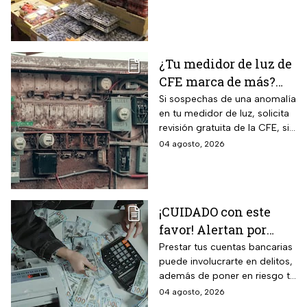
precios considerablemente.
¿Tu medidor de luz de
CFE marca de más?
Así puedes saber si
Si sospechas de una anomalía
en tu medidor de luz, solicita
presenta una falla
revisión gratuita de la CFE, si
hay falla es totalmente
04 agosto, 2026
GRATIS.
¡CUIDADO con este
favor! Alertan por
préstamo de cuentas
Prestar tus cuentas bancarias
puede involucrarte en delitos,
bancarias: razón por la
además de poner en riesgo tu
que debes decir que
patrimonio y situación legal;
04 agosto, 2026
no
protégete y denuncia si fuiste