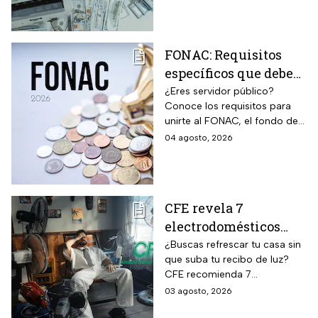
víctima.
FONAC: Requisitos
específicos que deben
cumplir los
¿Eres servidor público?
Conoce los requisitos para
trabajadores para
unirte al FONAC, el fondo de
participar en él
ahorro Capitalizable de los
04 agosto, 2026
Trabajadores al Servicio del
Estado.
CFE revela 7
electrodomésticos
para combatir el calor
¿Buscas refrescar tu casa sin
que suba tu recibo de luz?
sin que se dispare tu
CFE recomienda 7
recibo de luz
electrodomésticos eficientes
03 agosto, 2026
y hábitos para ahorrar energía