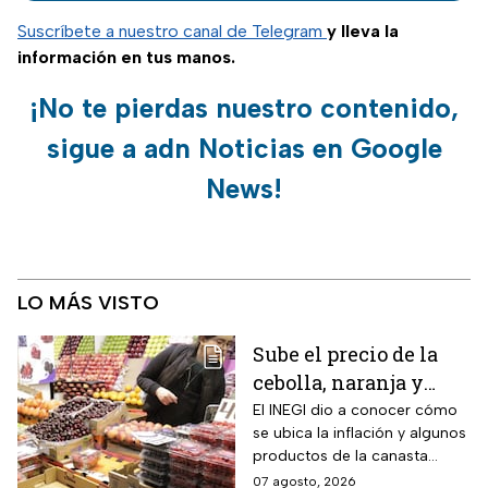
montadeudas para
Suscríbete a nuestro canal de Telegram
y lleva la
evitar sufrir fraudes
información en tus manos.
y extorsiones.
¡No te pierdas nuestro contenido,
sigue a adn Noticias en Google
News!
LO MÁS VISTO
Sube el precio de la
cebolla, naranja y
otros alimentos de la
El INEGI dio a conocer cómo
se ubica la inflación y algunos
canasta básica por la
productos de la canasta
inflación
básica incrementaron sus
07 agosto, 2026