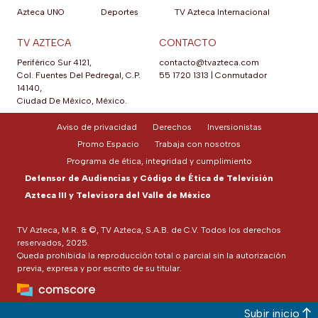
Azteca UNO
Deportes
TV Azteca Internacional
TV AZTECA
CONTACTO
Periférico Sur 4121,
contacto@tvazteca.com
Col. Fuentes Del Pedregal, C.P.
55 1720 1313
|
Conmutador
14140,
Ciudad De México, México.
Aviso de privacidad
Derechos
Inversionistas
Promo Espacio
Trabaja con nosotros
Programa de ética, integridad y cumplimiento
Defensor de Audiencias y Código de Ética de Televisión
Azteca III y Televisora del Valle de México
TV Azteca, M.R. & ©, TV Azteca, S.A.B. de C.V. Todos los derechos
reservados, 2025.
Queda prohibida la reproducción total o parcial sin la autorización
previa, expresa y por escrito de su titular.
Subir inicio