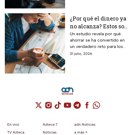
durante este verano.
¿Por qué el dinero ya
no alcanza? Estos son
los gastos que más
Un estudio revela por qué
ahorrar se ha convertido en
impactan a los
un verdadero reto para los
mexicanos
mexicanos.
31 julio, 2026
Cuenta de X / Twitter (se abre en una nuev
Cuenta de Instagram (se abre en una n
Cuenta de TikTok (se abre en una
Cuenta de YouTube (se abre 
Cuenta de Telegram (se a
Cuenta de Facebook 
Cuenta de Whats
En vivo
Azteca 7
adn Noticias
TV Azteca
Noticias
a más +