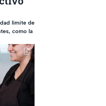
ctivo
idad límite de
ntes, como la