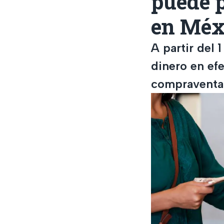
puede p
en Méx
A partir del 
dinero en ef
compraventa 