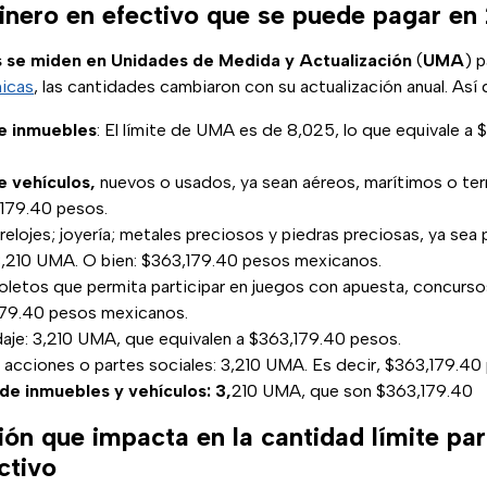
dinero en efectivo que se puede pagar en
 se miden en Unidades de Medida y Actualización
(
UMA
) p
icas
, las cantidades cambiaron con su actualización anual. Así
e inmuebles
: El límite de UMA es de 8,025, lo que equivale a
 vehículos,
nuevos o usados, ya sean aéreos, marítimos o terr
179.40 pesos.
lojes; joyería; metales preciosos y piedras preciosas, ya sea 
 3,210 UMA. O bien: $363,179.40 pesos mexicanos.
oletos que permita participar en juegos con apuesta, concurso
179.40 pesos mexicanos.
daje: 3,210 UMA, que equivalen a $363,179.40 pesos.
acciones o partes sociales: 3,210 UMA. Es decir, $363,179.40
e inmuebles y vehículos: 3,
210 UMA, que son $363,179.40
ión que impacta en la cantidad límite pa
ctivo