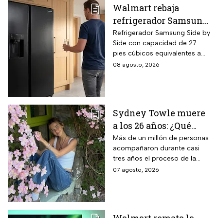
Walmart rebaja
refrigerador Samsung
Side by Side 27 pies
Refrigerador Samsung Side by
Side con capacidad de 27
negro para familias
pies cúbicos equivalentes a
con casi 40% de
716 litros, tecnología
08 agosto, 2026
descuento
SpaceMax que amplía el
espacio interior mediante
paredes delgadas de alta
eficiencia, compresor Digital
Sydney Towle muere
Inverter con 20 años de
a los 26 años: ¿Qué
garantía exclusiva,
dispensador de agua y hielo
cáncer padecía la
Más de un millón de personas
en la puerta y fábrica de
acompañaron durante casi
estrella de TikTok?
hielos automática.
tres años el proceso de la
creadora: tratamientos,
07 agosto, 2026
cirugías y hasta cumplió uno
de sus grandes sueños antes
de morir.