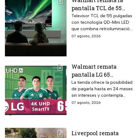
Walmart remata la
pantalla TCL de 55
pulgadas 4K QD-Mini
Televisor TCL de 55 pulgadas
con tecnología QD-Mini LED
Led con $6,600 de
que combina retroiluminación
descuento en línea y
Mini LED de casi precisión
07 agosto, 2026
hasta 24 meses sin
pixel con puntos cuánticos
intereses
QLED, resolución 4K UHD,
audio Onkyo 2.1 con
subwoofer, Dolby Atmos y
Walmart remata
plataforma Google TV.
pantalla LG 65
pulgadas UHD 4K con
La tienda ofrece la posibilidad
de pagarla hasta en 24 meses
funciones de
sin intereses y contempla
inteligencia artificial
devoluciones hasta 30 días
07 agosto, 2026
ThinQ
después de recibir el
producto.
Liverpool remata