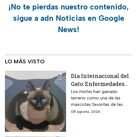
¡No te pierdas nuestro contenido,
sigue a adn Noticias en Google
News!
LO MÁS VISTO
Día Internacional del
Gato: Enfermedades
más comunes y cómo
Los michis han ganado
terreno como una de las
cuidar a estos felinos
mascotas favoritas de las
familias mexicanas y hoy 8 de
08 agosto, 2026
agosto es el Día Internacional
del gato.