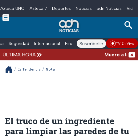
Azteca UNO
Azteca 7
Deportes
Noticias
adn Noticias
Video
Skip to main content
Suscríbete
ica
Seguridad
Internacional
Finanzas
adn Noticias Radio
Esp
TV En Vivo
ÚLTIMA HORA
Muere a los 68 
/
Es Tendencia
/
Nota
El truco de un ingrediente
para limpiar las paredes de tu