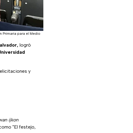
n Primaria para el Medio
alvador,
logró
Universidad
elicitaciones y
iwan ijkon
 como "El festejo,