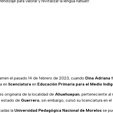
ndizaje para valorar y revitalizar la lengua náhuatl".
xamen el pasado 14 de febrero de 2023, cuando
Dina Adriana
f
da en
licenciatura
en
Educación Primaria para el Medio Indí
es originaria de la localidad de
Ahuehuepan
, perteneciente al
l estado de
Guerrero
, sin embargo, cursó su licenciatura en e
cadas la
Universidad Pedagógica Nacional de Morelos
se pud