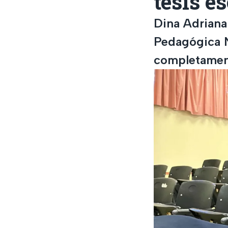
tesis e
Dina Adriana
Pedagógica N
completament