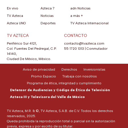
En vivo
Azteca 7
adn Noticias
TV Azteca
Noticias
a más +
Azteca UNO
Deportes
TV Azteca Internacional
TV AZTECA
CONTACTO
Periférico Sur 4121,
contacto@tvazteca.com
Col. Fuentes Del Pedregal, C.P.
55 1720 1313
|
Conmutador
14140,
Ciudad De México, México.
Aviso de privacidad
Derechos
Inversionistas
Promo Espacio
Trabaja con nosotros
Programa de ética, integridad y cumplimiento
Defensor de Audiencias y Código de Ética de Televisión
Azteca III y Televisora del Valle de México
TV Azteca, M.R. & ©, TV Azteca, S.A.B. de C.V. Todos los derechos
reservados, 2025.
Queda prohibida la reproducción total o parcial sin la autorización
previa, expresa y por escrito de su titular.