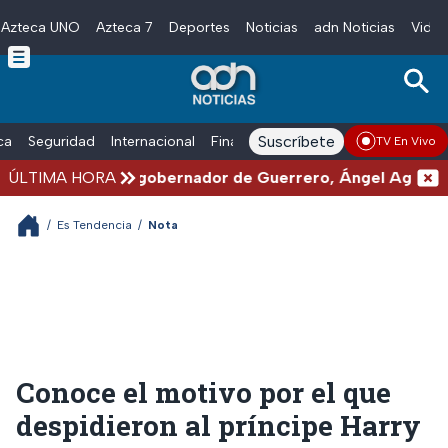
Azteca UNO
Azteca 7
Deportes
Noticias
adn Noticias
Video
Skip to main content
Suscríbete
ica
Seguridad
Internacional
Finanzas
adn Noticias Radio
Esp
TV En Vivo
Detienen al exgobernador de Guerrero, Ángel Aguirre, p
ÚLTIMA HORA
/
Es Tendencia
/
Nota
Conoce el motivo por el que
despidieron al príncipe Harry