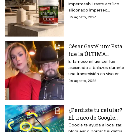
impermeabilizante acrílico
ecológico Impersec 10
siliconado Impersec
años con caucho
formulado con hasta 60 por
06 agosto, 2026
reciclado de 19 litros
ciento de caucho reciclado
para la temporada de
de llantas, vida útil
garantizada hasta 10 años,
lluvias
propiedades aislantes
César Gastélum: Esta
térmicas frente al frío y calor,
fue la ÚLTIMA
reducción del paso de ruidos
exteriores y aplicación directa
publicación del
El famoso influencer fue
mediante cepillo de ixtle sin
asesinado a balazos durante
influencer en redes
necesidad de tela de refuerzo
una transmisión en vivo en
sociales: “La cita
adicional.
calles del municipio de
06 agosto, 2026
fresita” | VIDEO
Culiacán en Sinaloa.
¿Perdiste tu celular?
El truco de Google
para localizarlo y
Google te ayuda a localizar,
bloquear o borrar tus datos