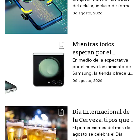
proteger tus datos
del celular, incluso de forma
remota; debes tener activada
06 agosto, 2026
esta función para proteger tu
información antes de que sea
tarde.
Mientras todos
esperan por el
Samsung Z Flip8,
En medio de la expectativa
por el nuevo lanzamiento de
Liverpool rebaja y
Samsung, la tienda ofrece un
remata el Galaxy Z
modelo anterior a un precio
06 agosto, 2026
Flip5 de 256GB a tres
más económico.
veces menos
Día Internacional de
la Cerveza: tipos que
hay con base en su
El primer viernes del mes de
agosto se celebra el Día
sabor y fermentación