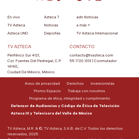
En vivo
Azteca 7
adn Noticias
TV Azteca
Noticias
a más +
Azteca UNO
Deportes
TV Azteca Internacional
TV AZTECA
CONTACTO
Periférico Sur 4121,
contacto@tvazteca.com
Col. Fuentes Del Pedregal, C.P.
55 1720 1313
|
Conmutador
14140,
Ciudad De México, México.
Aviso de privacidad
Derechos
Inversionistas
Promo Espacio
Trabaja con nosotros
Programa de ética, integridad y cumplimiento
Defensor de Audiencias y Código de Ética de Televisión
Azteca III y Televisora del Valle de México
TV Azteca, M.R. & ©, TV Azteca, S.A.B. de C.V. Todos los derechos
reservados, 2025.