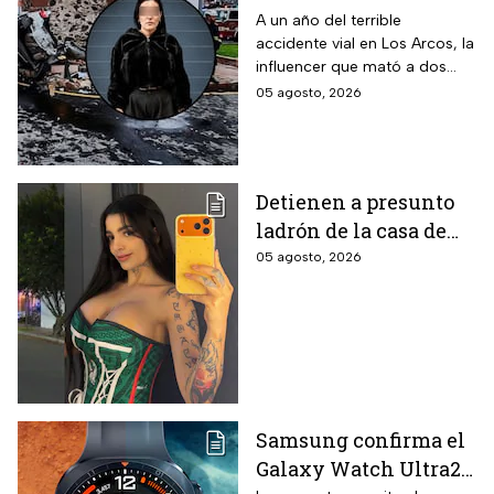
aparatoso accidente
A un año del terrible
accidente vial en Los Arcos, la
en Los Arcos de
influencer que mató a dos
Querétaro en el que
personas podría ser liberada
05 agosto, 2026
murieron 2 personas
tras aceptar su
responsabilidad y pagar una
multa.
Detienen a presunto
ladrón de la casa de
Karely Ruiz: la huella
05 agosto, 2026
dactilar lo delató
Samsung confirma el
Galaxy Watch Ultra2