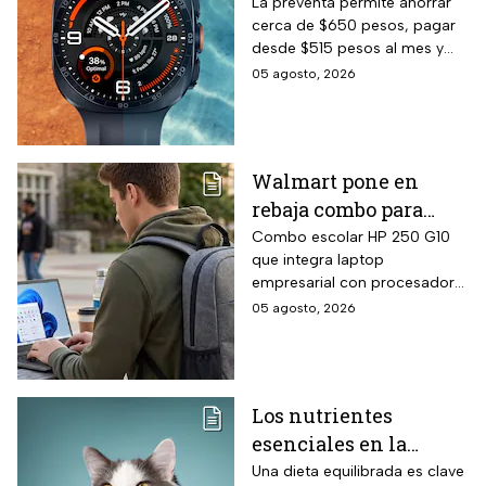
en México y la
La preventa permite ahorrar
cerca de $650 pesos, pagar
preventa termina el
desde $515 pesos al mes y
20 de agosto de 2026:
obtener una correa de regalo
05 agosto, 2026
precio oficial y cómo
gestionar un
descuento con 24 MSI
Walmart pone en
rebaja combo para
regreso a clases:
Combo escolar HP 250 G10
que integra laptop
laptop HP 256GB SSD +
empresarial con procesador
mochila con hasta 12
Intel Core i3-N305 de 8
05 agosto, 2026
MSI
núcleos con velocidad Turbo
hasta 3.8 GHz, memoria RAM
DDR4 de 16 GB, pantalla
antirreflejos de 15.6 pulgadas,
Los nutrientes
sistema operativo Windows 11
esenciales en la
Home en español y mochila
HP incluida directamente en el
alimentación de tu
Una dieta equilibrada es clave