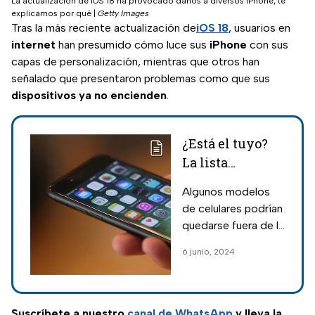
La actualización de iOS 18 ha provocado daños a diversos iPhone; te
explicamos por qué
|
Getty Images
Tras la más reciente actualización de
iOS 18
, usuarios en
internet
han presumido cómo luce sus
iPhone
con sus
capas de personalización, mientras que otros han
señalado que presentaron problemas como que sus
dispositivos ya no encienden
.
¿Está el tuyo?
La lista
completa de
Algunos modelos
iPhone que
de celulares podrían
tendrán la
quedarse fuera de la
última
última actualización
6 junio, 2024
actualización
del sistema
operativo de
iPhone.
Suscríbete a nuestro
canal de WhatsApp
y lleva la