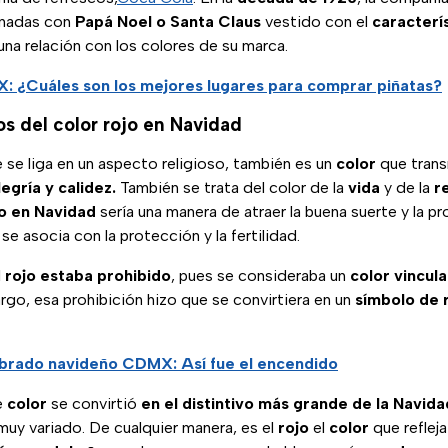
onadas con
Papá Noel o Santa Claus
vestido con el
caracterís
na relación con los colores de su marca.
 ¿Cuáles son los mejores lugares para comprar piñatas?
os del color rojo en Navidad
se liga en un aspecto religioso, también es un
color
que tran
legría y calidez.
También se trata del color de la
vida
y de la
r
jo en Navidad
sería una manera de atraer la buena suerte y la pr
se asocia con la protección y la fertilidad.
l
rojo estaba prohibido
, pues se consideraba un
color vincula
go, esa prohibición hizo que se convirtiera en un
símbolo de 
brado navideño CDMX: Así fue el encendido
e
color
se convirtió
en el distintivo más grande de la Navida
muy variado. De cualquier manera, es el
rojo
el
color
que refleja