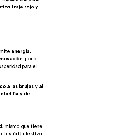
tico traje rojo y
smite
energía,
enovación
, por lo
osperidad para el
do a las brujas y al
rebeldía y de
d
, mismo que tiene
 el e
spíritu festivo