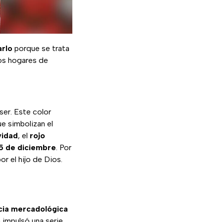
arlo
porque se trata
los hogares de
ser. Este color
e simbolizan el
vidad
, el
rojo
25 de diciembre
. Por
or el hijo de Dios.
ncia mercadológica
a impulsó una serie