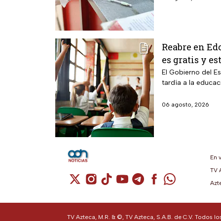
Reabre en Edo
es gratis y es
El Gobierno del E
tardía a la educac
06 agosto, 2026
En 
TV 
Cuenta de X / Twitter (se abre en una n
Cuenta de Instagram (se abre en u
Cuenta de TikTok (se abre en 
Cuenta de YouTube (se ab
Cuenta de Telegram (
Cuenta de Facebo
Cuenta de Wh
Azt
TV Azteca, M.R. & ©, TV Azteca, S.A.B. de C.V. Todos l