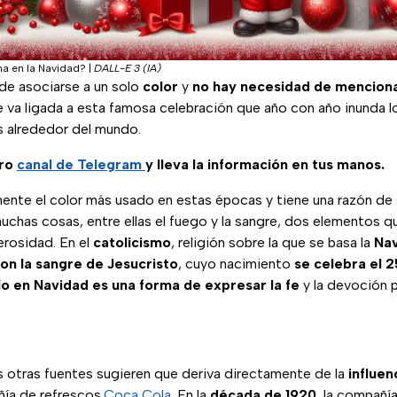
na en la Navidad?
|
DALL-E 3 (IA)
de asociarse a un solo
color
y
no hay necesidad de mencion
e va ligada a esta famosa celebración que año con año inunda 
s alrededor del mundo.
tro
canal de Telegram
y lleva la información en tus manos.
amente el color más usado en estas épocas y tiene una razón de 
chas cosas, entre ellas el fuego y la sangre, dos elementos qu
erosidad. En el
catolicismo
, religión sobre la que se basa la
Na
con la sangre de Jesucristo
, cuyo nacimiento
se celebra el 
jo en Navidad es una forma de expresar la fe
y la devoción p
s otras fuentes sugieren que deriva directamente de la
influe
ía de refrescos,
Coca Cola
. En la
década de 1920
, la compañí