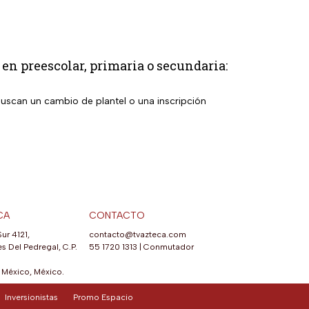
 en preescolar, primaria o secundaria:
buscan un cambio de plantel o una inscripción
CA
CONTACTO
Sur 4121,
contacto@tvazteca.com
s Del Pedregal, C.P.
55 1720 1313
|
Conmutador
México, México.
Inversionistas
Promo Espacio