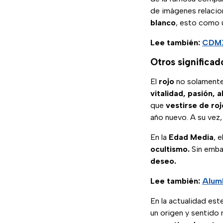
de imágenes relaci
blanco
, esto como u
Lee también:
CDMX:
Otros significad
El
rojo
no solamente 
vitalidad, pasión, a
que
vestirse de ro
año nuevo. A su vez, 
En la
Edad
Media
, e
ocultismo.
Sin embar
deseo.
Lee también:
Alum
En la actualidad est
un origen y sentido 