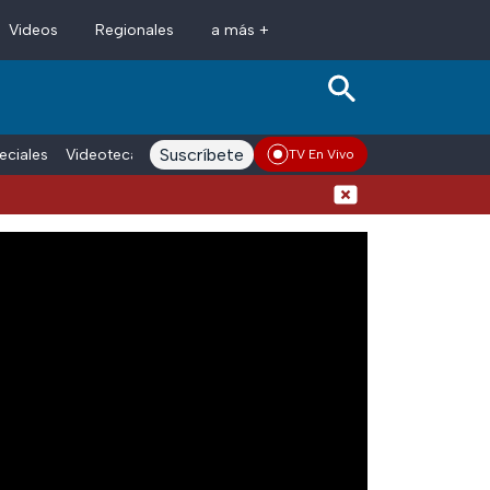
Videos
Regionales
a más +
Suscríbete
eciales
Videoteca
Conductores
Voces adn Noticias
Enlace La
TV En Vivo