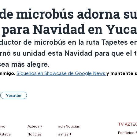
 de microbús adorna s
 para Navidad en Yuca
ductor de microbús en la ruta Tapetes e
rnó su unidad esta Navidad para que el 
sea más alegre.
nmigo.
Síguenos en Showcase de Google News
y mantente 
Yucatán
TV AZTE
vivo
Azteca 7
adn Noticias
Periférico 
Azteca
Noticias
a más +