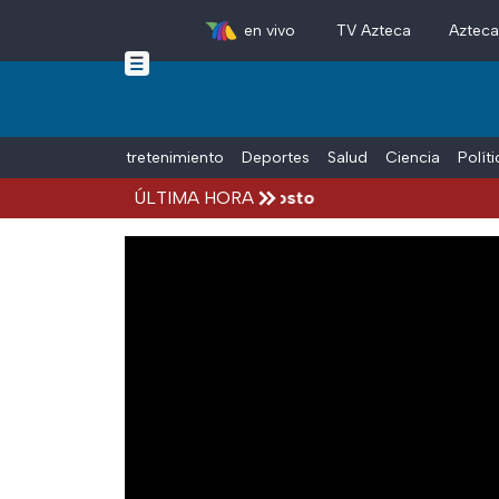
en vivo
TV Azteca
Aztec
Skip to main content
Tiempo Libre
Entretenimiento
Deportes
Salud
Ciencia
Polít
cidentes hoy viernes 7 de agosto
ÚLTIMA HORA