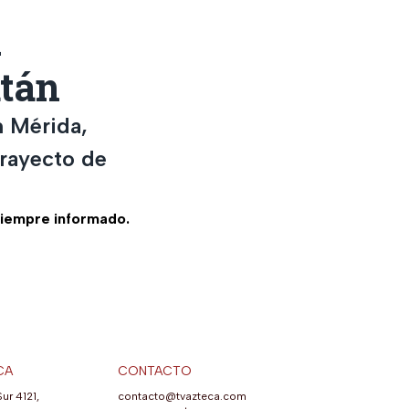
u
tán
n Mérida,
trayecto de
siempre informado.
CA
CONTACTO
Sur 4121,
contacto@tvazteca.com