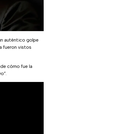
 un auténtico golpe
a fueron vistos
 de cómo fue la
vo”.