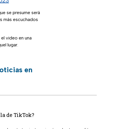
2023
que se presume será
los más escuchados
 el video en una
uel lugar.
oticias en
lla de TikTok?