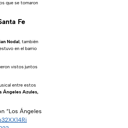
tos que se tomaron
Santa Fe
ian Nodal
, también
estuvo en el barrio
ueron vistos juntos
usical entre estos
s Ángeles Azules,
on “Los Ángeles
ib32XX14Ri