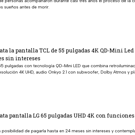
de personas acompañaron durante casi tres años el proceso de la cr
s sueños antes de morir.
a la pantalla TCL de 55 pulgadas 4K QD-Mini Led 
s sin intereses
55 pulgadas con tecnología QD-Mini LED que combina retroiluminaci
esolución 4K UHD, audio Onkyo 2.1 con subwoofer, Dolby Atmos y p
ta pantalla LG 65 pulgadas UHD 4K con funciones d
a posibilidad de pagarla hasta en 24 meses sin intereses y contempl