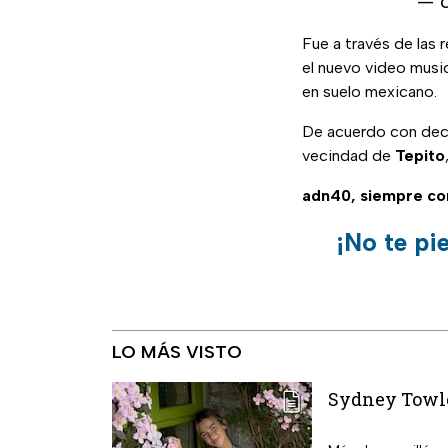
— 
Fue a través de las
el nuevo video musi
en suelo mexicano.
De acuerdo con decla
vecindad de
Tepito
adn40, siempre co
¡No te pi
LO MÁS VISTO
Sydney Towle 