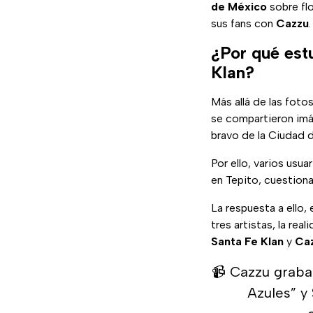
de México
sobre fl
sus fans con
Cazzu
.
¿Por qué est
Klan?
Más allá de las foto
se compartieron imág
bravo de la Ciudad 
Por ello, varios usu
en Tepito, cuestiona
La respuesta a ello,
tres artistas, la re
Santa Fe
Klan
y
Ca
📹 Cazzu graba
Azules” y