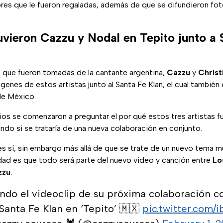
ores que le fueron regaladas, además de que se difundieron fo
uvieron Cazzu y Nodal en Tepito junto a 
s que fueron tomadas de la cantante argentina,
Cazzu
y
Christ
enes de estos artistas junto al Santa Fe Klan, el cual también 
de México.
arios se comenzaron a preguntar el por qué estos tres artistas f
ndo si se trataría de una nueva colaboración en conjunto.
 es sí, sin embargo más allá de que se trate de un nuevo tema m
alidad es que todo será parte del nuevo video y canción entre
Lo
zzu
.
ndo el videoclip de su próxima colaboración c
 Santa Fe Klan en ‘Tepito’ 🇲🇽
pic.twitter.com/