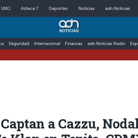
a UNO
Azteca 7
Deportes
Noticias
adn Noticias
ica
Seguridad
Internacional
Finanzas
adn Noticias Radio
Esp
 Captan a Cazzu, Nodal