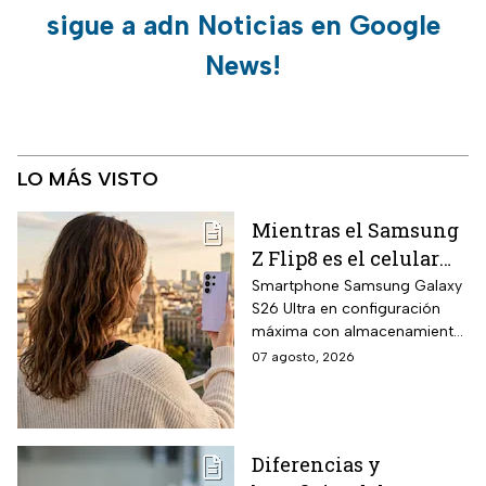
sigue a adn Noticias en Google
News!
LO MÁS VISTO
Mientras el Samsung
Z Flip8 es el celular
más esperado,
Smartphone Samsung Galaxy
S26 Ultra en configuración
Walmart está
máxima con almacenamiento
rematando el Galaxy
UFS 4.1 de 1 terabyte, memoria
07 agosto, 2026
S26 Ultra de 1TB a
RAM LPDDR5X de 16
mitad de precio y
gigabytes, pantalla AMOLED
WQHD+ de 6.9 pulgadas y
hasta 18 MSI
cámara principal de 200
Diferencias y
megapíxeles con nueva lente