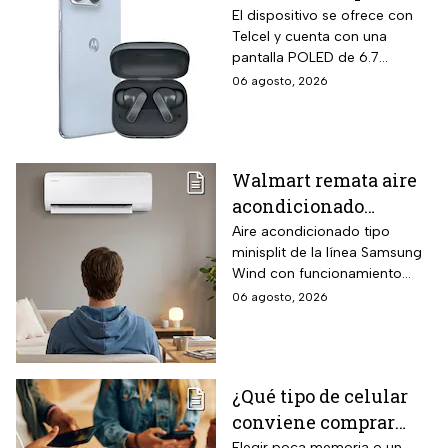
empaque oficial.
remata el Motorola
El dispositivo se ofrece con
Telcel y cuenta con una
Edge 70 Fusion de
pantalla POLED de 6.7
256GB de
pulgadas y funciones
06 agosto, 2026
almacenamiento,
enfocadas en rendimiento,
cámara de 50MP y
fotografía y entretenimiento.
audífonos de regalo
Walmart remata aire
acondicionado
Samsung Wind
Aire acondicionado tipo
minisplit de la línea Samsung
Inverter frío y calor 1
Wind con funcionamiento
tonelada con WiFi y
bidireccional frío y calor
06 agosto, 2026
$3,500 de descuento
mediante bomba de calor
integrada, conectividad
SmartThings vía WiFi para
control desde smartphone y
¿Qué tipo de celular
capacidad de gestión
conviene comprar
mediante inteligencia artificial
con modo AI Auto Cooling
Elegir poca memoria o un