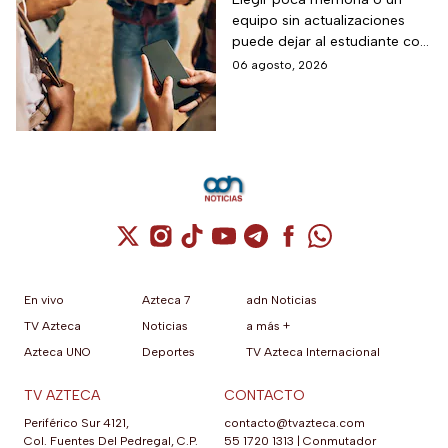
para el regreso a
que ajusta automáticamente
equipo sin actualizaciones
clases? La guía según
el rendimiento según
puede dejar al estudiante con
el nivel escolar
condiciones ambientales.
un celular lento e
06 agosto, 2026
incompatible
Cuenta de X / Twitter (se abre en una nuev
Cuenta de Instagram (se abre en una n
Cuenta de TikTok (se abre en una
Cuenta de YouTube (se abre 
Cuenta de Telegram (se a
Cuenta de Facebook 
Cuenta de Whats
En vivo
Azteca 7
adn Noticias
TV Azteca
Noticias
a más +
Azteca UNO
Deportes
TV Azteca Internacional
TV AZTECA
CONTACTO
Periférico Sur 4121,
contacto@tvazteca.com
Col. Fuentes Del Pedregal, C.P.
55 1720 1313
|
Conmutador