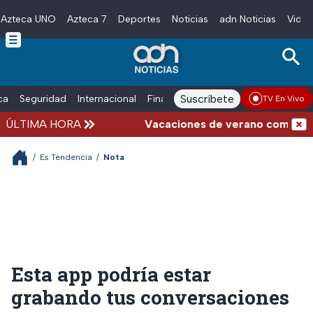
Azteca UNO
Azteca 7
Deportes
Noticias
adn Noticias
Video
Skip to main content
Suscríbete
ica
Seguridad
Internacional
Finanzas
adn Noticias Radio
Esp
TV En Vivo
ÚLTIMA HORA
Vacaciones de verano complicadas:
/
Es Tendencia
/
Nota
Esta app podría estar
grabando tus conversaciones