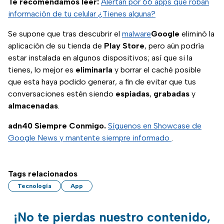
Te recomendamos leer:
Alertan por 66 apps que roban
información de tu celular ¿Tienes alguna?
Se supone que tras descubrir el
malware
Google
eliminó la
aplicación de su tienda de
Play Store
, pero aún podría
estar instalada en algunos dispositivos; así que si la
tienes, lo mejor es
eliminarla
y borrar el caché posible
que esta haya podido generar, a fin de evitar que tus
conversaciones estén siendo
espiadas
,
grabadas
y
almacenadas
.
adn40 Siempre Conmigo.
Síguenos en Showcase de
Google News y mantente siempre informado
.
Tags relacionados
Tecnología
App
¡No te pierdas nuestro contenido,