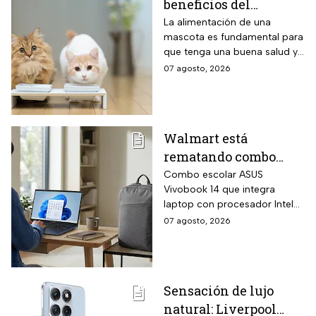
beneficios del
f/1.4 un 47 por ciento más
luminosa que la generación
alimento húmedo y
La alimentación de una
anterior.
mascota es fundamental para
seco para gato
que tenga una buena salud y
si tienes gato, te decimos los
07 agosto, 2026
tipos de alimento y las
ventajas de cada uno para
que elijas el que más le
convenga.
Walmart está
rematando combo
para regreso a clases
Combo escolar ASUS
Vivobook 14 que integra
con laptop ASUS
laptop con procesador Intel
Vivobook de 256GB y
Core i3-1315U de 6 núcleos
07 agosto, 2026
14 pulgadas + mochila
con velocidad Turbo hasta
con hasta 6 MSI
4.5 GHz, memoria RAM DDR4
de 24 gigabytes, pantalla Full
HD antirreflejos de 14
Sensación de lujo
pulgadas y mochila ASUS
natural: Liverpool
incluida en el mismo