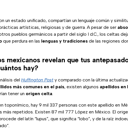
on un estado unificado, compartían un lenguaje común y similit
prácticas artísticas, religiosas y de guerra. A pesar de ser
abso
otros pueblos germánicos a partir del siglo I d.C., los celtas de
vo
que perdura en las
lenguas y tradiciones
de las regiones do
os mexicanos revelan que tus antepasad
cuántos hay?
nálisis del
Huffington Post
y comparado con la última actualiz
llidos más comunes en el país
, existen algunos
apellidos en
ían tener un
origen celta
.
gen toponímico, hay 9 mil 337 personas con este apellido en Mé
os más repetidos. Existen 87 mil 777 López en México. El orig
ocede del latín “lupus”, que significa “lobo”, y de la raíz indoe
ado”.