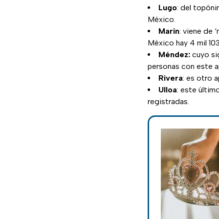
Lugo
: del topóni
México.
Marín
: viene de 
México hay 4 mil 103
Méndez:
cuyo sig
personas con este ap
Rivera
: es otro 
Ulloa
: este últi
registradas.