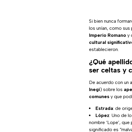
Si bien nunca formar
los unían, como sus 
Imperio Romano
y 
cultural significati
establecieron.
¿Qué apellid
ser celtas y 
De acuerdo con un a
Inegi
) sobre los
ape
comunes
y que podr
Estrada
: de ori
López
: Uno de l
nombre ‘Lope’, que pr
significado es “malv