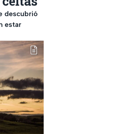
 celtas
se descubrió
n estar