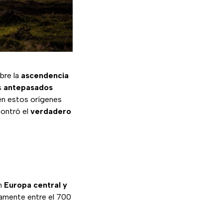
bre la
ascendencia
s
antepasados
en estos orígenes
contró el
verdadero
en
Europa central y
damente entre el 700