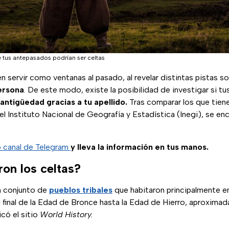
e tus antepasados podrían ser celtas
 servir como ventanas al pasado, al revelar distintas pistas so
persona
. De este modo, existe la posibilidad de investigar si tu
 antigüedad gracias a tu apellido.
Tras comparar los que tien
el Instituto Nacional de Geografía y Estadística (Inegi), se en
o canal de Telegram
y lleva la información en tus manos.
ron los celtas?
n conjunto de
pueblos tribales
que habitaron principalmente 
 final de la Edad de Bronce hasta la Edad de Hierro, aproxima
icó el sitio
World History.