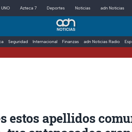
a UNO
Azteca 7
Deportes
Noticias
adn Noticias
ica
Seguridad
Internacional
Finanzas
adn Noticias Radio
Esp
es estos apellidos com