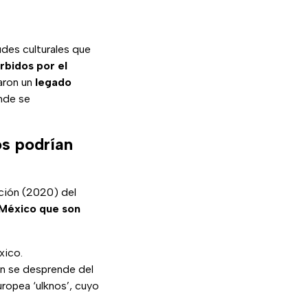
udes culturales que
rbidos por el
jaron un
legado
nde se
os podrían
ación (2020) del
 México que son
xico.
en se desprende del
uropea ‘ulknos’, cuyo