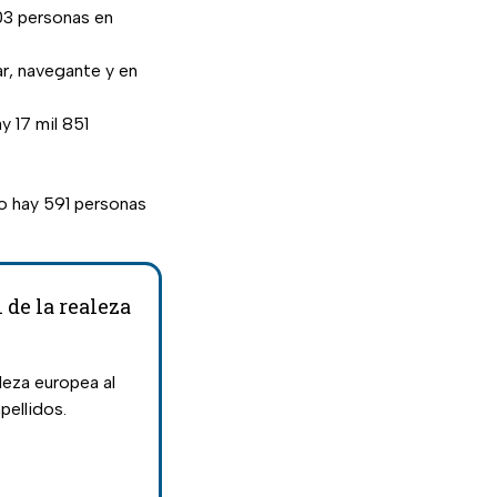
503 personas en
ar, navegante y en
 17 mil 851
co hay 591 personas
 de la realeza
leza europea al
apellidos.