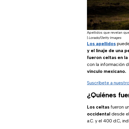
Apellidos que revelan qu
|
Lorado/Getty Images
Los apellidos
pueden
y el linaje de una 
fueron celtas en la
con la información d
vínculo mexicano.
Suscríbete a nuestr
¿Quiénes fue
Los celtas
fueron u
occidental
desde el
a.C. y el 400 d.C, ind