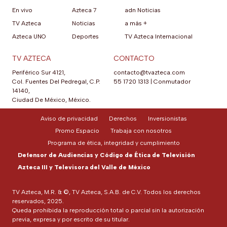
En vivo
Azteca 7
adn Noticias
TV Azteca
Noticias
a más +
Azteca UNO
Deportes
TV Azteca Internacional
TV AZTECA
CONTACTO
Periférico Sur 4121,
contacto@tvazteca.com
Col. Fuentes Del Pedregal, C.P.
55 1720 1313
|
Conmutador
14140,
Ciudad De México, México.
Aviso de privacidad
Derechos
Inversionistas
Promo Espacio
Trabaja con nosotros
Programa de ética, integridad y cumplimiento
Defensor de Audiencias y Código de Ética de Televisión
Azteca III y Televisora del Valle de México
TV Azteca, M.R. & ©, TV Azteca, S.A.B. de C.V. Todos los derechos
reservados, 2025.
Queda prohibida la reproducción total o parcial sin la autorización
previa, expresa y por escrito de su titular.