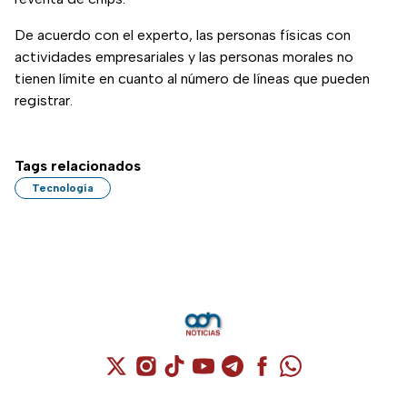
De acuerdo con el experto, las personas físicas con
actividades empresariales y las personas morales no
tienen límite en cuanto al número de líneas que pueden
registrar.
Tags relacionados
Tecnología
Cuenta de X / Twitter (se abre en una nuev
Cuenta de Instagram (se abre en una n
Cuenta de TikTok (se abre en una
Cuenta de YouTube (se abre 
Cuenta de Telegram (se a
Cuenta de Facebook 
Cuenta de Whats