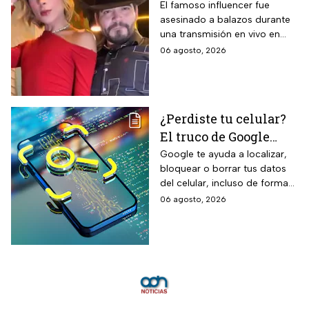
exteriores y aplicación directa
publicación del
El famoso influencer fue
mediante cepillo de ixtle sin
asesinado a balazos durante
influencer en redes
necesidad de tela de refuerzo
una transmisión en vivo en
sociales: “La cita
adicional.
calles del municipio de
06 agosto, 2026
fresita” | VIDEO
Culiacán en Sinaloa.
¿Perdiste tu celular?
El truco de Google
para localizarlo y
Google te ayuda a localizar,
bloquear o borrar tus datos
proteger tus datos
del celular, incluso de forma
remota; debes tener activada
06 agosto, 2026
esta función para proteger tu
información antes de que sea
tarde.