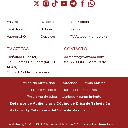
Cuenta de X / Twitter (se abre en una nuev
Cuenta de Instagram (se abre en una n
Cuenta de TikTok (se abre en una
Cuenta de YouTube (se abre 
Cuenta de Telegram (se a
Cuenta de Facebook 
Cuenta de Whats
En vivo
Azteca 7
adn Noticias
TV Azteca
Noticias
a más +
Azteca UNO
Deportes
TV Azteca Internacional
TV AZTECA
CONTACTO
Periférico Sur 4121,
contacto@tvazteca.com
Col. Fuentes Del Pedregal, C.P.
55 1720 1313
|
Conmutador
14140,
Ciudad De México, México.
Aviso de privacidad
Derechos
Inversionistas
Promo Espacio
Trabaja con nosotros
Programa de ética, integridad y cumplimiento
Defensor de Audiencias y Código de Ética de Televisión
Azteca III y Televisora del Valle de México
TV Azteca, M.R. & ©, TV Azteca, S.A.B. de C.V. Todos los derechos