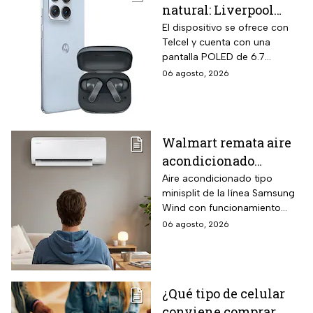
natural: Liverpool
remata el Motorola
El dispositivo se ofrece con
Telcel y cuenta con una
Edge 70 Fusion de
pantalla POLED de 6.7
256GB de
pulgadas y funciones
06 agosto, 2026
almacenamiento,
enfocadas en rendimiento,
cámara de 50MP y
fotografía y entretenimiento.
audífonos de regalo
Walmart remata aire
acondicionado
Samsung Wind
Aire acondicionado tipo
minisplit de la línea Samsung
Inverter frío y calor 1
Wind con funcionamiento
tonelada con WiFi y
bidireccional frío y calor
06 agosto, 2026
$3,500 de descuento
mediante bomba de calor
integrada, conectividad
SmartThings vía WiFi para
control desde smartphone y
¿Qué tipo de celular
capacidad de gestión
conviene comprar
mediante inteligencia artificial