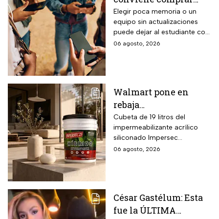
con modo AI Auto Cooling
para el regreso a
Elegir poca memoria o un
que ajusta automáticamente
equipo sin actualizaciones
clases? La guía según
el rendimiento según
puede dejar al estudiante con
el nivel escolar
condiciones ambientales.
un celular lento e
06 agosto, 2026
incompatible
Walmart pone en
rebaja
impermeabilizante
Cubeta de 19 litros del
impermeabilizante acrílico
ecológico Impersec 10
siliconado Impersec
años con caucho
formulado con hasta 60 por
06 agosto, 2026
reciclado de 19 litros
ciento de caucho reciclado
para la temporada de
de llantas, vida útil
garantizada hasta 10 años,
lluvias
propiedades aislantes
César Gastélum: Esta
térmicas frente al frío y calor,
fue la ÚLTIMA
reducción del paso de ruidos