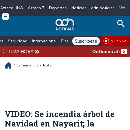
Azteca UNO
Azteca 7
Deportes
Noticias
adn Noticias
Video
Skip to main content
Suscríbete
ica
Seguridad
Internacional
Finanzas
adn Noticias Radio
Esp
TV En Vivo
ÚLTIMA HORA
Detienen al exgobe
/
Es Tendencia
/
Nota
VIDEO: Se incendia árbol de
Navidad en Nayarit; la