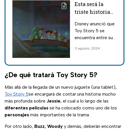
Esta será la
triste historia
que veremos en
Disney anunció que
Toy Story 5
Toy Story 5 se
encuentra entre su
calendario de
11 agosto, 2024
estrenos del
próximo año, por lo
que contaron de
qué va a tratar su
¿De qué tratará Toy Story 5?
historia.
Más allá de la llegada de un nuevo juguete (una tablet),
Toy Story 5
se encargará de contar una historia mucho
más profunda sobre
Jessie
, el cual a lo largo de las
diferentes
películas
se ha colocado como uno de los
personajes
más importantes de la trama.
Por otro lado,
Buzz, Woody
y demás, deberán encontrar