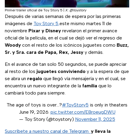
Primer tráiler oficial de Toy Story 5
|
X: @toystory
Después de varias semanas de espera por las primeras
imágenes de
Toy Story 5,
este mismo martes 11 de
noviembre
Pixar y Disney
revelaron el primer avance
oficial de la película, en el cual se dejó ver el regreso de
Woody
con el resto de los icónicos juguetes como
Buzz,
Sr. y Sra. cara de
Papa, Rex, Jessy
y demás.
En el avance de tan solo 50 segundos, se puede apreciar
al resto de los
juguetes
conviviendo
y a la espera de que
se abra un
regalo
que llegó vía mensajería y en el cual, se
encuentra un nuevo integrante de la
familia
que lo
cambiará todo para siempre.
The age of toys is over…?
#ToyStory5
is only in theaters
June 19, 2026.
pic.twitter.com/E8roeugDWU
— Toy Story (@toystory)
November 11, 2025
Suscríbete a nuestro canal de Telegram
y lleva la