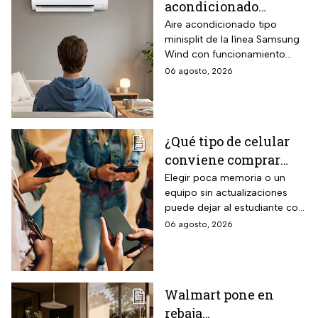
acondicionado
Samsung Wind
Aire acondicionado tipo
minisplit de la línea Samsung
Inverter frío y calor 1
Wind con funcionamiento
tonelada con WiFi y
bidireccional frío y calor
06 agosto, 2026
$3,500 de descuento
mediante bomba de calor
integrada, conectividad
SmartThings vía WiFi para
control desde smartphone y
¿Qué tipo de celular
capacidad de gestión
conviene comprar
mediante inteligencia artificial
con modo AI Auto Cooling
para el regreso a
Elegir poca memoria o un
que ajusta automáticamente
equipo sin actualizaciones
clases? La guía según
el rendimiento según
puede dejar al estudiante con
el nivel escolar
condiciones ambientales.
un celular lento e
06 agosto, 2026
incompatible
Walmart pone en
rebaja