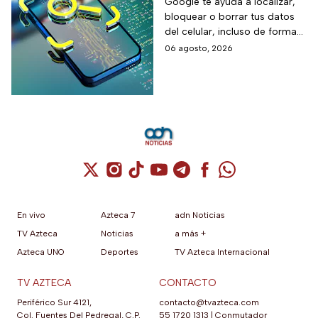
para localizarlo y
Google te ayuda a localizar,
bloquear o borrar tus datos
proteger tus datos
del celular, incluso de forma
remota; debes tener activada
06 agosto, 2026
esta función para proteger tu
información antes de que sea
tarde.
Cuenta de X / Twitter (se abre en una nuev
Cuenta de Instagram (se abre en una n
Cuenta de TikTok (se abre en una
Cuenta de YouTube (se abre 
Cuenta de Telegram (se a
Cuenta de Facebook 
Cuenta de Whats
En vivo
Azteca 7
adn Noticias
TV Azteca
Noticias
a más +
Azteca UNO
Deportes
TV Azteca Internacional
TV AZTECA
CONTACTO
Periférico Sur 4121,
contacto@tvazteca.com
Col. Fuentes Del Pedregal, C.P.
55 1720 1313
|
Conmutador