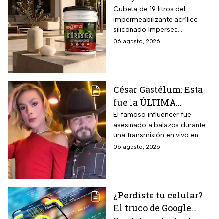
impermeabilizante
Cubeta de 19 litros del
impermeabilizante acrílico
ecológico Impersec 10
siliconado Impersec
años con caucho
formulado con hasta 60 por
06 agosto, 2026
reciclado de 19 litros
ciento de caucho reciclado
para la temporada de
de llantas, vida útil
garantizada hasta 10 años,
lluvias
propiedades aislantes
César Gastélum: Esta
térmicas frente al frío y calor,
fue la ÚLTIMA
reducción del paso de ruidos
exteriores y aplicación directa
publicación del
El famoso influencer fue
mediante cepillo de ixtle sin
asesinado a balazos durante
influencer en redes
necesidad de tela de refuerzo
una transmisión en vivo en
sociales: “La cita
adicional.
calles del municipio de
06 agosto, 2026
fresita” | VIDEO
Culiacán en Sinaloa.
¿Perdiste tu celular?
El truco de Google