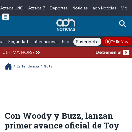
Azteca UNO
Azteca 7
Deportes
Noticias
adn Noticias
Video
Skip to main content
Suscríbete
ica
Seguridad
Internacional
Finanzas
adn Noticias Radio
Esp
TV En Vivo
ÚLTIMA HORA
Detienen al exgobe
/
Es Tendencia
/
Nota
Con Woody y Buzz, lanzan
primer avance oficial de Toy