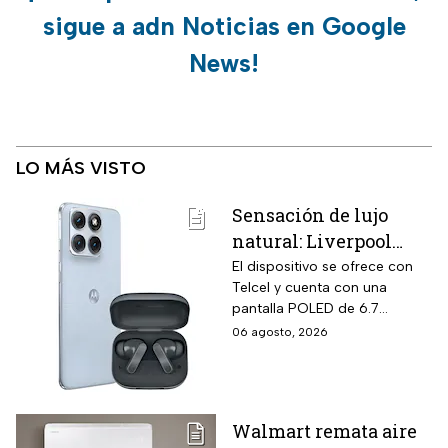
sigue a adn Noticias en Google
News!
LO MÁS VISTO
Sensación de lujo
natural: Liverpool
remata el Motorola
El dispositivo se ofrece con
Telcel y cuenta con una
Edge 70 Fusion de
pantalla POLED de 6.7
256GB de
pulgadas y funciones
06 agosto, 2026
almacenamiento,
enfocadas en rendimiento,
cámara de 50MP y
fotografía y entretenimiento.
audífonos de regalo
Walmart remata aire