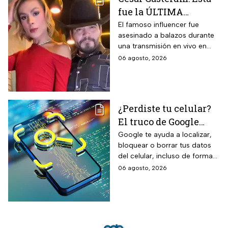
térmicas frente al frío y calor,
fue la ÚLTIMA
reducción del paso de ruidos
exteriores y aplicación directa
publicación del
El famoso influencer fue
mediante cepillo de ixtle sin
asesinado a balazos durante
influencer en redes
necesidad de tela de refuerzo
una transmisión en vivo en
sociales: “La cita
adicional.
calles del municipio de
06 agosto, 2026
fresita” | VIDEO
Culiacán en Sinaloa.
¿Perdiste tu celular?
El truco de Google
para localizarlo y
Google te ayuda a localizar,
bloquear o borrar tus datos
proteger tus datos
del celular, incluso de forma
remota; debes tener activada
06 agosto, 2026
esta función para proteger tu
información antes de que sea
tarde.