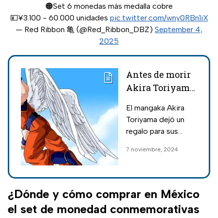
🟠Set 6 monedas más medalla cobre
💴¥3.100 - 60.000 unidades
pic.twitter.com/wny0RBn1iX
— Red Ribbon 亀 (@Red_Ribbon_DBZ)
September 4,
2025
Antes de morir
Akira Toriyama
dibujó a Goku de
El mangaka Akira
viejito y así se
Toriyama dejó un
vería
regalo para sus
fanáticos antes de
7 noviembre, 2024
morir, se trata de
Goku de viejito, una
creación que él
mismo dibujó.
¿Dónde y cómo comprar en México
el set de monedad conmemorativas