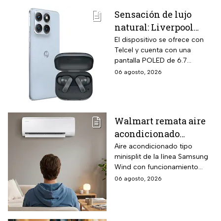
Sensación de lujo
natural: Liverpool
remata el Motorola
El dispositivo se ofrece con
Telcel y cuenta con una
Edge 70 Fusion de
pantalla POLED de 6.7
256GB de
pulgadas y funciones
06 agosto, 2026
almacenamiento,
enfocadas en rendimiento,
cámara de 50MP y
fotografía y entretenimiento.
audífonos de regalo
Walmart remata aire
acondicionado
Samsung Wind
Aire acondicionado tipo
minisplit de la línea Samsung
Inverter frío y calor 1
Wind con funcionamiento
tonelada con WiFi y
bidireccional frío y calor
06 agosto, 2026
$3,500 de descuento
mediante bomba de calor
integrada, conectividad
SmartThings vía WiFi para
control desde smartphone y