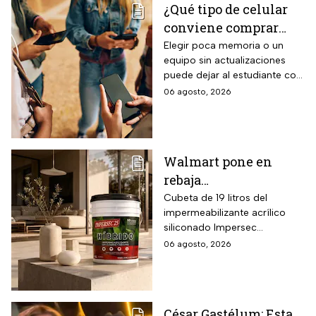
¿Qué tipo de celular
capacidad de gestión
conviene comprar
mediante inteligencia artificial
con modo AI Auto Cooling
para el regreso a
Elegir poca memoria o un
que ajusta automáticamente
equipo sin actualizaciones
clases? La guía según
el rendimiento según
puede dejar al estudiante con
el nivel escolar
condiciones ambientales.
un celular lento e
06 agosto, 2026
incompatible
Walmart pone en
rebaja
impermeabilizante
Cubeta de 19 litros del
impermeabilizante acrílico
ecológico Impersec 10
siliconado Impersec
años con caucho
formulado con hasta 60 por
06 agosto, 2026
reciclado de 19 litros
ciento de caucho reciclado
para la temporada de
de llantas, vida útil
garantizada hasta 10 años,
lluvias
propiedades aislantes
César Gastélum: Esta