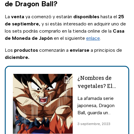
de Dragon Ball?
La
venta
ya comenzó y estarán
disponibles
hasta el
25
de septiembre,
y si estás interesado en adquirir uno de
los sets podrás comprarlo en la tienda online de la
Casa
de Moneda de Japón
en el siguiente
enlace
.
Los
productos
comenzarán a
enviarse
a principios de
diciembre.
¿Nombres de
vegetales? El
origen de los
La afamada serie
nombres de los
japonesa, Dragon
personajes de
Ball, guarda un
Dragon Ball
peculiar “secreto”
3 septiembre, 2023
en los nombres de