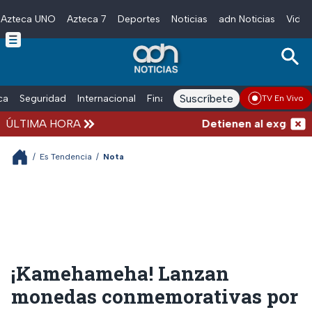
Azteca UNO
Azteca 7
Deportes
Noticias
adn Noticias
Video
Skip to main content
Suscríbete
ica
Seguridad
Internacional
Finanzas
adn Noticias Radio
Esp
TV En Vivo
ÚLTIMA HORA
Detienen al exgobernad
/
Es Tendencia
/
Nota
¡Kamehameha! Lanzan
monedas conmemorativas por