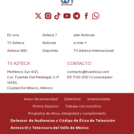
Cuenta de X / Twitter (se abre en una nuev
Cuenta de Instagram (se abre en una n
Cuenta de TikTok (se abre en una
Cuenta de YouTube (se abre 
Cuenta de Telegram (se a
Cuenta de Facebook 
Cuenta de Whats
En vivo
Azteca 7
adn Noticias
TV Azteca
Noticias
a más +
Azteca UNO
Deportes
TV Azteca Internacional
TV AZTECA
CONTACTO
Periférico Sur 4121,
contacto@tvazteca.com
Col. Fuentes Del Pedregal, C.P.
55 1720 1313
|
Conmutador
14140,
Ciudad De México, México.
Aviso de privacidad
Derechos
Inversionistas
Promo Espacio
Trabaja con nosotros
Programa de ética, integridad y cumplimiento
Defensor de Audiencias y Código de Ética de Televisión
Azteca III y Televisora del Valle de México