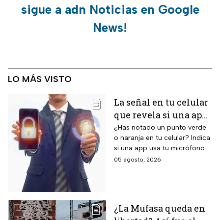
sigue a adn Noticias en Google
News!
LO MÁS VISTO
La señal en tu celular
que revela si una app
te está escuchando
¿Has notado un punto verde
o naranja en tu celular? Indica
¡No la ignores!
si una app usa tu micrófono o
cámara, clave para tu
05 agosto, 2026
privacidad; ¡No lo ignores!
¿La Mufasa queda en