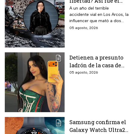
libertad? Así fue el
aparatoso accidente
A un año del terrible
accidente vial en Los Arcos, la
en Los Arcos de
influencer que mató a dos
Querétaro en el que
personas podría ser liberada
05 agosto, 2026
murieron 2 personas
tras aceptar su
responsabilidad y pagar una
multa.
Detienen a presunto
ladrón de la casa de
Karely Ruiz: la huella
05 agosto, 2026
dactilar lo delató
Samsung confirma el
Galaxy Watch Ultra2