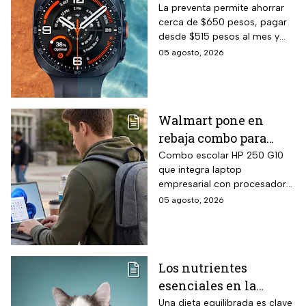
en México y la
La preventa permite ahorrar
cerca de $650 pesos, pagar
preventa termina el
desde $515 pesos al mes y
20 de agosto de 2026:
obtener una correa de regalo
05 agosto, 2026
precio oficial y cómo
gestionar un
descuento con 24 MSI
Walmart pone en
rebaja combo para
regreso a clases:
Combo escolar HP 250 G10
que integra laptop
laptop HP 256GB SSD +
empresarial con procesador
mochila con hasta 12
Intel Core i3-N305 de 8
05 agosto, 2026
MSI
núcleos con velocidad Turbo
hasta 3.8 GHz, memoria RAM
DDR4 de 16 GB, pantalla
antirreflejos de 15.6 pulgadas,
Los nutrientes
sistema operativo Windows 11
esenciales en la
Home en español y mochila
HP incluida directamente en el
alimentación de tu
Una dieta equilibrada es clave