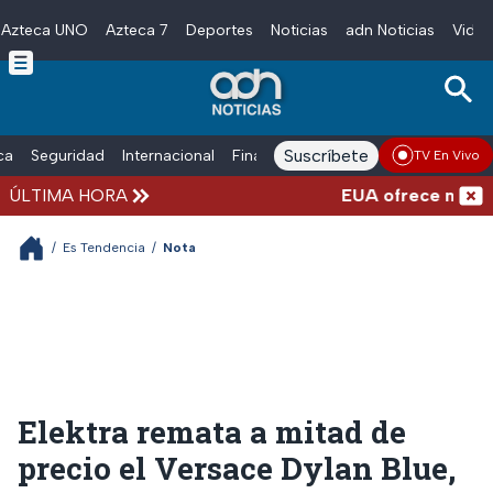
Azteca UNO
Azteca 7
Deportes
Noticias
adn Noticias
Video
Skip to main content
Suscríbete
ica
Seguridad
Internacional
Finanzas
adn Noticias Radio
Esp
TV En Vivo
ÚLTIMA HORA
EUA ofrece más de 10
/
Es Tendencia
/
Nota
Elektra remata a mitad de
precio el Versace Dylan Blue,