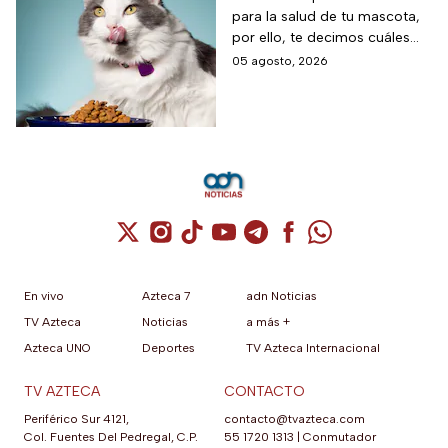
empaque oficial.
para la salud de tu mascota,
gato, según Profeco
por ello, te decimos cuáles
son los nutrientes esenciales
05 agosto, 2026
que debe tener el alimento de
tu gato.
Cuenta de X / Twitter (se abre en una nuev
Cuenta de Instagram (se abre en una n
Cuenta de TikTok (se abre en una
Cuenta de YouTube (se abre 
Cuenta de Telegram (se a
Cuenta de Facebook 
Cuenta de Whats
En vivo
Azteca 7
adn Noticias
TV Azteca
Noticias
a más +
Azteca UNO
Deportes
TV Azteca Internacional
TV AZTECA
CONTACTO
Periférico Sur 4121,
contacto@tvazteca.com
Col. Fuentes Del Pedregal, C.P.
55 1720 1313
|
Conmutador