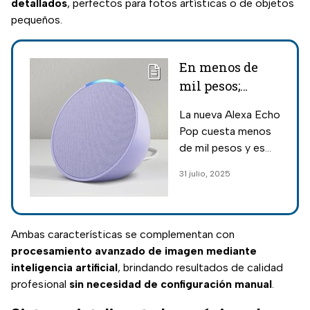
detallados
, perfectos para fotos artísticas o de objetos
pequeños.
En menos de
mil pesos;
Amazon remata
La nueva Alexa Echo
su Alexa Echo
Pop cuesta menos
Pop
de mil pesos y es
ideal para cualquier
31 julio, 2025
habitación. Conoce
sus funciones,
diseño y beneficios
de esta compra en
Ambas características se complementan con
Amazon.
procesamiento avanzado de imagen mediante
inteligencia artificial
, brindando resultados de calidad
profesional
sin necesidad de configuración manual
.