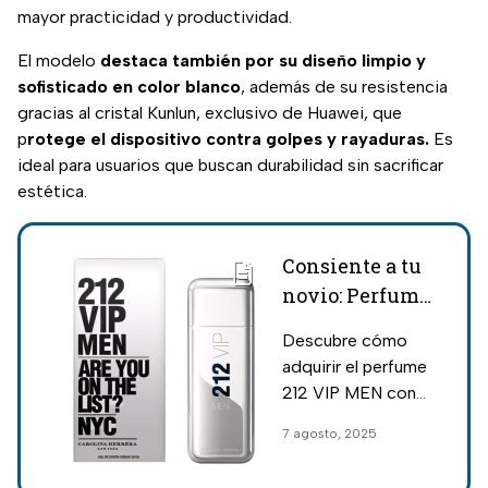
mayor practicidad y productividad.
El modelo
destaca también por su diseño limpio y
sofisticado en color blanco
, además de su resistencia
gracias al cristal Kunlun, exclusivo de Huawei, que
p
rotege el dispositivo contra golpes y rayaduras.
Es
ideal para usuarios que buscan durabilidad sin sacrificar
estética.
Consiente a tu
novio: Perfume
212 VIP MEN de
Descubre cómo
Carolina
adquirir el perfume
Herrera con
212 VIP MEN con
descuento de
pagos semanales
7 agosto, 2025
mil pesos en
sin enganche o con
Elektra
descuento al