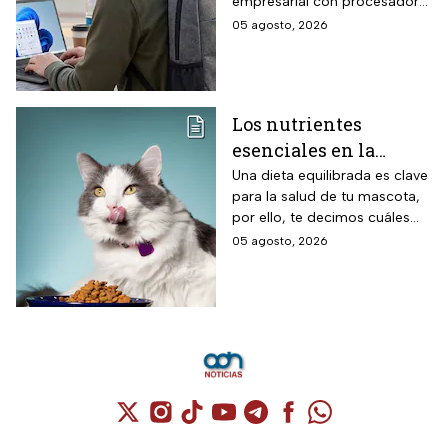
empresarial con procesador
mochila con hasta 12
Intel Core i3-N305 de 8
05 agosto, 2026
MSI
núcleos con velocidad Turbo
hasta 3.8 GHz, memoria RAM
DDR4 de 16 GB, pantalla
antirreflejos de 15.6 pulgadas,
Los nutrientes
sistema operativo Windows 11
esenciales en la
Home en español y mochila
HP incluida directamente en el
alimentación de tu
Una dieta equilibrada es clave
empaque oficial.
para la salud de tu mascota,
gato, según Profeco
por ello, te decimos cuáles
son los nutrientes esenciales
05 agosto, 2026
que debe tener el alimento de
tu gato.
Cuenta de X / Twitter (se abre en una nuev
Cuenta de Instagram (se abre en una n
Cuenta de TikTok (se abre en una
Cuenta de YouTube (se abre 
Cuenta de Telegram (se a
Cuenta de Facebook 
Cuenta de Whats