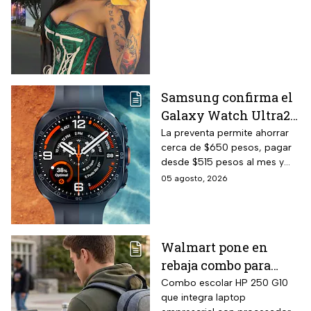
dactilar lo delató
Samsung confirma el
Galaxy Watch Ultra2
en México y la
La preventa permite ahorrar
cerca de $650 pesos, pagar
preventa termina el
desde $515 pesos al mes y
20 de agosto de 2026:
obtener una correa de regalo
05 agosto, 2026
precio oficial y cómo
gestionar un
descuento con 24 MSI
Walmart pone en
rebaja combo para
regreso a clases:
Combo escolar HP 250 G10
que integra laptop
laptop HP 256GB SSD +