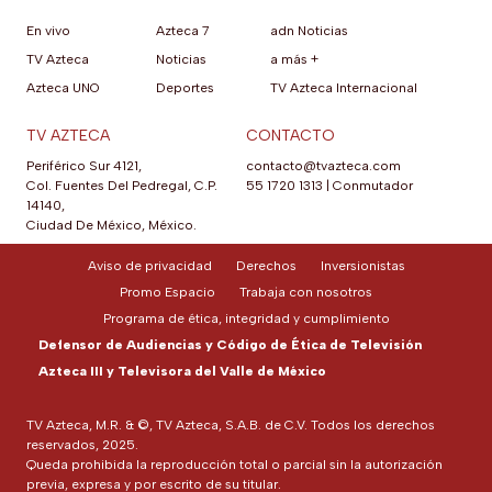
En vivo
Azteca 7
adn Noticias
TV Azteca
Noticias
a más +
Azteca UNO
Deportes
TV Azteca Internacional
TV AZTECA
CONTACTO
Periférico Sur 4121,
contacto@tvazteca.com
Col. Fuentes Del Pedregal, C.P.
55 1720 1313
|
Conmutador
14140,
Ciudad De México, México.
Aviso de privacidad
Derechos
Inversionistas
Promo Espacio
Trabaja con nosotros
Programa de ética, integridad y cumplimiento
Defensor de Audiencias y Código de Ética de Televisión
Azteca III y Televisora del Valle de México
TV Azteca, M.R. & ©, TV Azteca, S.A.B. de C.V. Todos los derechos
reservados, 2025.
Queda prohibida la reproducción total o parcial sin la autorización
previa, expresa y por escrito de su titular.