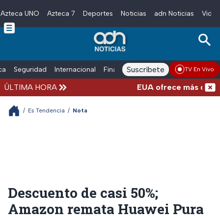
Azteca UNO
Azteca 7
Deportes
Noticias
adn Noticias
Video
Skip to main content
Suscríbete
ica
Seguridad
Internacional
Finanzas
adn Noticias Radio
Esp
TV En Vivo
ÚLTIMA HORA
EUA ofrece más de 100 mi
/
Es Tendencia
/
Nota
Descuento de casi 50%;
Amazon remata Huawei Pura