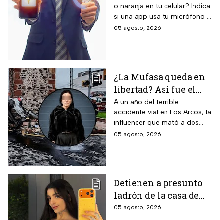
o naranja en tu celular? Indica
¡No la ignores!
si una app usa tu micrófono o
cámara, clave para tu
05 agosto, 2026
privacidad; ¡No lo ignores!
¿La Mufasa queda en
libertad? Así fue el
aparatoso accidente
A un año del terrible
accidente vial en Los Arcos, la
en Los Arcos de
influencer que mató a dos
Querétaro en el que
personas podría ser liberada
05 agosto, 2026
murieron 2 personas
tras aceptar su
responsabilidad y pagar una
multa.
Detienen a presunto
ladrón de la casa de
Karely Ruiz: la huella
05 agosto, 2026