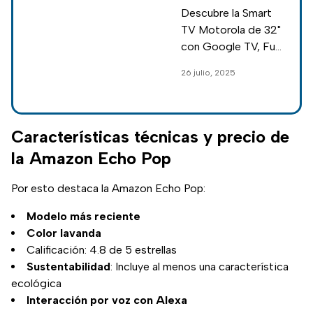
para el
Descubre la Smart
descuento del
TV Motorola de 32"
50%; rematan
con Google TV, Full
televisión
HD, diseño
26 julio, 2025
smart de
moderno y gran
Motorola en
precio. Ideal para
espacios pequeños
Amazon
y entretenimiento
Características técnicas y precio de
completo.
la Amazon Echo Pop
Por esto destaca la Amazon Echo Pop:
Modelo más reciente
Color lavanda
Calificación: 4.8 de 5 estrellas
Sustentabilidad
: Incluye al menos una característica
ecológica
Interacción por voz con Alexa