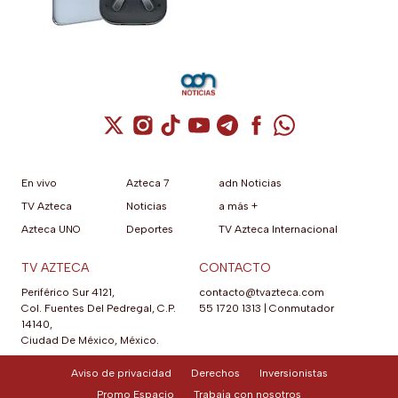
cámara de 50MP y
fotografía y entretenimiento.
audífonos de regalo
Cuenta de X / Twitter (se abre en una nuev
Cuenta de Instagram (se abre en una n
Cuenta de TikTok (se abre en una
Cuenta de YouTube (se abre 
Cuenta de Telegram (se a
Cuenta de Facebook 
Cuenta de Whats
En vivo
Azteca 7
adn Noticias
TV Azteca
Noticias
a más +
Azteca UNO
Deportes
TV Azteca Internacional
TV AZTECA
CONTACTO
Periférico Sur 4121,
contacto@tvazteca.com
Col. Fuentes Del Pedregal, C.P.
55 1720 1313
|
Conmutador
14140,
Ciudad De México, México.
Aviso de privacidad
Derechos
Inversionistas
Promo Espacio
Trabaja con nosotros