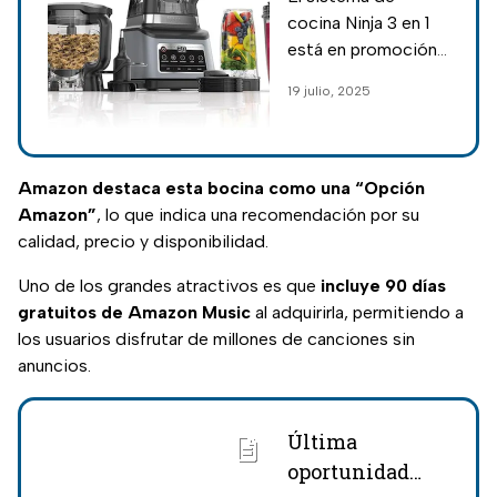
cocina Ninja
cocina Ninja 3 en 1
por Amazon
está en promoción
Prime Day
por Prime Day.
19 julio, 2025
Destaca por su
potencia,
versatilidad y
excelente
Amazon destaca esta bocina como una “Opción
valoración en
Amazon”
, lo que indica una recomendación por su
Amazon.
calidad, precio y disponibilidad.
Uno de los grandes atractivos es que
incluye 90 días
gratuitos de Amazon Music
al adquirirla, permitiendo a
los usuarios disfrutar de millones de canciones sin
anuncios.
Última
oportunidad