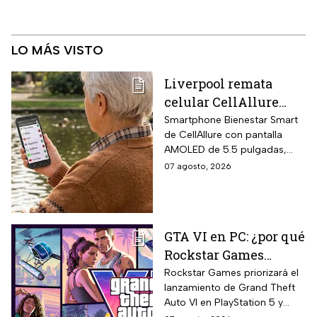
LO MÁS VISTO
Liverpool remata
celular CellAllure
Smart AMOLED 5.5
Smartphone Bienestar Smart
de CellAllure con pantalla
pulgadas con botón
AMOLED de 5.5 pulgadas,
SOS, ideal para adultos
sistema operativo Android 13
07 agosto, 2026
mayores: rebaja de 55%
con interfaz de letras y
y hasta 6 MSI
números grandes diseñada
específicamente para adultos
mayores, botón SOS físico
GTA VI en PC: ¿por qué
ubicado en la parte trasera
Rockstar Games
del equipo que activa llamada
automática al contacto de
decidió priorizar
Rockstar Games priorizará el
emergencia junto con alarma
lanzamiento de Grand Theft
PlayStation 5 y Xbox
sonora potente.
Auto VI en PlayStation 5 y
Series X?