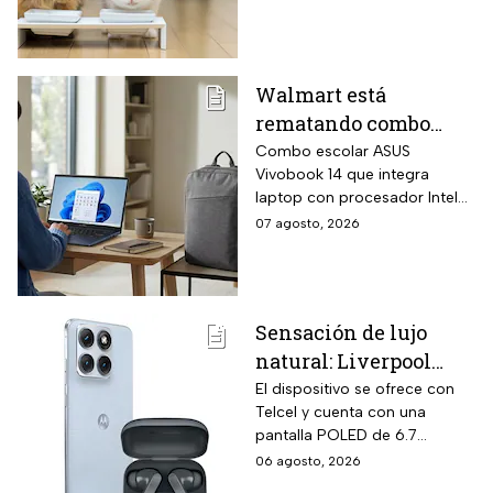
tipos de alimento y las
ventajas de cada uno para
que elijas el que más le
convenga.
Walmart está
rematando combo
para regreso a clases
Combo escolar ASUS
Vivobook 14 que integra
con laptop ASUS
laptop con procesador Intel
Vivobook de 256GB y
Core i3-1315U de 6 núcleos
07 agosto, 2026
14 pulgadas + mochila
con velocidad Turbo hasta
con hasta 6 MSI
4.5 GHz, memoria RAM DDR4
de 24 gigabytes, pantalla Full
HD antirreflejos de 14
Sensación de lujo
pulgadas y mochila ASUS
natural: Liverpool
incluida en el mismo
empaque oficial.
remata el Motorola
El dispositivo se ofrece con
Telcel y cuenta con una
Edge 70 Fusion de
pantalla POLED de 6.7
256GB de
pulgadas y funciones
06 agosto, 2026
almacenamiento,
enfocadas en rendimiento,