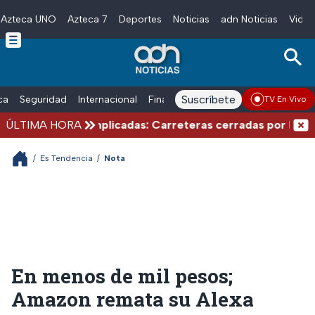
Azteca UNO
Azteca 7
Deportes
Noticias
adn Noticias
Video
Skip to main content
Suscríbete
ica
Seguridad
Internacional
Finanzas
adn Noticias Radio
Esp
TV En Vivo
e verano complicadas: Carreteras cerradas por bloqueos 
ÚLTIMA HORA
/
Es Tendencia
/
Nota
En menos de mil pesos;
Amazon remata su Alexa