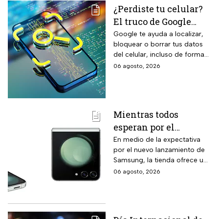
¿Perdiste tu celular?
El truco de Google
para localizarlo y
Google te ayuda a localizar,
bloquear o borrar tus datos
proteger tus datos
del celular, incluso de forma
remota; debes tener activada
06 agosto, 2026
esta función para proteger tu
información antes de que sea
tarde.
Mientras todos
esperan por el
Samsung Z Flip8,
En medio de la expectativa
por el nuevo lanzamiento de
Liverpool rebaja y
Samsung, la tienda ofrece un
remata el Galaxy Z
modelo anterior a un precio
06 agosto, 2026
Flip5 de 256GB a tres
más económico.
veces menos