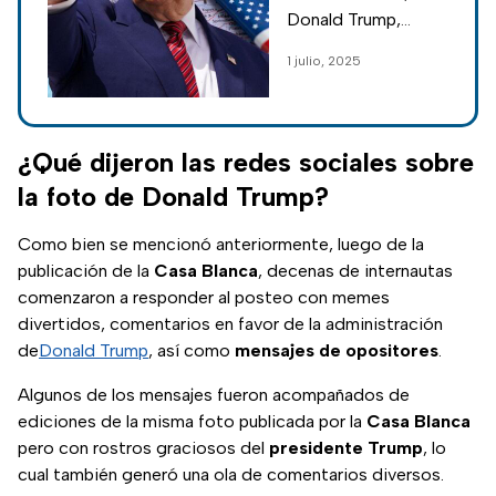
nuevo pase
Donald Trump,
temporal para
anunció que está
1 julio, 2025
trabajar en EUA
trabajando en un
pase temporal que
beneficiará a un
grupo de
¿Qué dijeron las redes sociales sobre
trabajadores
la foto de Donald Trump?
mexicanos.
Como bien se mencionó anteriormente, luego de la
publicación de la
Casa Blanca
, decenas de internautas
comenzaron a responder al posteo con memes
divertidos, comentarios en favor de la administración
de
Donald Trump
, así como
mensajes
de
opositores
.
Algunos de los mensajes fueron acompañados de
ediciones de la misma foto publicada por la
Casa Blanca
pero con rostros graciosos del
presidente
Trump
, lo
cual también generó una ola de comentarios diversos.