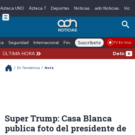
Azteca UNO
Azteca 7
Deportes
Noticias
adn Noticias
Video
Skip to main content
Suscríbete
ica
Seguridad
Internacional
Finanzas
adn Noticias Radio
Esp
TV En Vivo
ÚLTIMA HORA
Detienen al
/
Es Tendencia
/
Nota
Super Trump: Casa Blanca
publica foto del presidente de