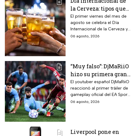
Día Internacional de
la Cerveza: tipos que
hay con base en su
El primer viernes del mes de
agosto se celebra el Día
sabor y fermentación
Internacional de la Cerveza y
si quieres celebrarlo
06 agosto, 2026
tomándote una, te contamos
los tipos que hay y sus
características.
“Muy falso”: DjMaRiiO
hizo su primera gran
crítica al gameplay
El youtuber español DjMaRiiO
reaccionó al primer tráiler de
del EA Sports FC 27
gameplay oficial del EA Sports
FC 27 y remarcó algunas
06 agosto, 2026
correcciones para la nueva
entrega del videojuego con
lanzamiento programado
para el 25 de septiembre de
Liverpool pone en
2026.