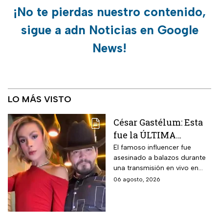
¡No te pierdas nuestro contenido,
sigue a adn Noticias en Google
News!
LO MÁS VISTO
César Gastélum: Esta
fue la ÚLTIMA
publicación del
El famoso influencer fue
asesinado a balazos durante
influencer en redes
una transmisión en vivo en
sociales: “La cita
calles del municipio de
06 agosto, 2026
fresita” | VIDEO
Culiacán en Sinaloa.