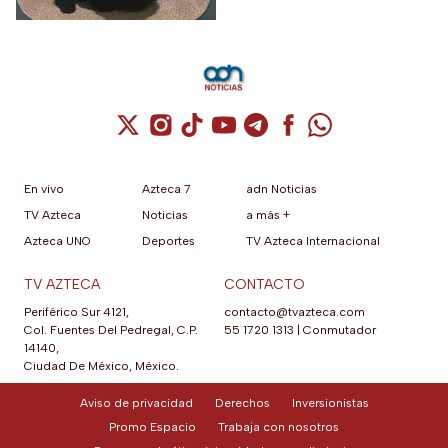
Cuenta de X / Twitter (se abre en una nuev
Cuenta de Instagram (se abre en una n
Cuenta de TikTok (se abre en una
Cuenta de YouTube (se abre 
Cuenta de Telegram (se a
Cuenta de Facebook 
Cuenta de Whats
En vivo
Azteca 7
adn Noticias
TV Azteca
Noticias
a más +
Azteca UNO
Deportes
TV Azteca Internacional
TV AZTECA
CONTACTO
Periférico Sur 4121,
contacto@tvazteca.com
Col. Fuentes Del Pedregal, C.P.
55 1720 1313
|
Conmutador
14140,
Ciudad De México, México.
Aviso de privacidad
Derechos
Inversionistas
Promo Espacio
Trabaja con nosotros