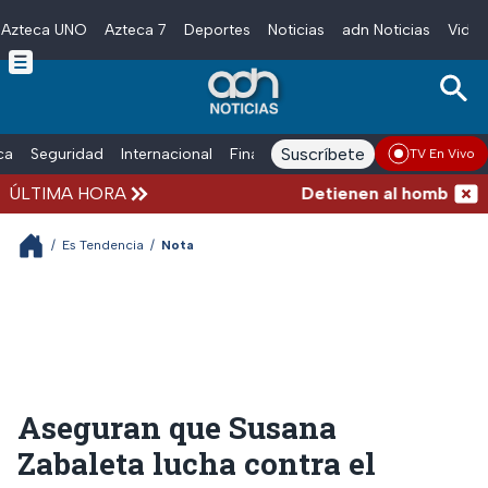
Azteca UNO
Azteca 7
Deportes
Noticias
adn Noticias
Video
Skip to main content
Suscríbete
ica
Seguridad
Internacional
Finanzas
adn Noticias Radio
Esp
TV En Vivo
ÚLTIMA HORA
Detienen al hombre que e
/
Es Tendencia
/
Nota
Aseguran que Susana
Zabaleta lucha contra el