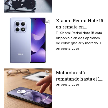
intereses
Xiaomi Redmi Note 15
en remate en
Liverpool: 256 GB de
El Xiaomi Redmi Note 15 está
disponible en dos opciones
almacenamiento,
de color: glaciar y morado. Te
cámara de 108 MP y
contamos todos los detalles
08 agosto, 2026
carga rápida
de la promoción.
Motorola está
rematando hasta el 19
de agosto el celular
08 agosto, 2026
Moto G17 de 256 GB y
cámara de 50 MP con
15% de descuento por