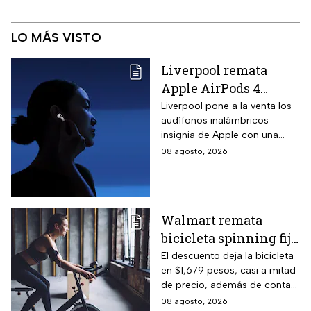
LO MÁS VISTO
Liverpool remata
Apple AirPods 4
inalámbricos con 20%
Liverpool pone a la venta los
audífonos inalámbricos
descuento y hasta 16
insignia de Apple con una
MSI
rebaja considerable y
08 agosto, 2026
opciones de pago diferido
para todo México.
Walmart remata
bicicleta spinning fija
con monitoreo de
El descuento deja la bicicleta
en $1,679 pesos, casi a mitad
velocidad, calorías y
de precio, además de contar
pulso, ideal para hacer
el beneficio de meses sin
08 agosto, 2026
cardio en casa