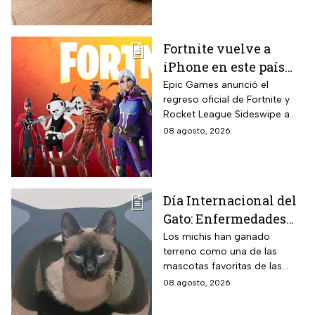
el regreso a clases
Fortnite vuelve a
iPhone en este país
latinoamericano tras
Epic Games anunció el
regreso oficial de Fortnite y
acuerdo oficial con
Rocket League Sideswipe a
Apple en 2026
iPhones ubicados en Brasil
08 agosto, 2026
mediante descarga directa
desde Epic Games Store vía
web tras los cambios
regulatorios aplicados por
Día Internacional del
Apple en junio a las reglas de
Gato: Enfermedades
su App Store brasileña para
cumplir con requisitos de las
más comunes y cómo
Los michis han ganado
autoridades locales.
terreno como una de las
cuidar a estos felinos
mascotas favoritas de las
familias mexicanas y hoy 8 de
08 agosto, 2026
agosto es el Día Internacional
del gato.