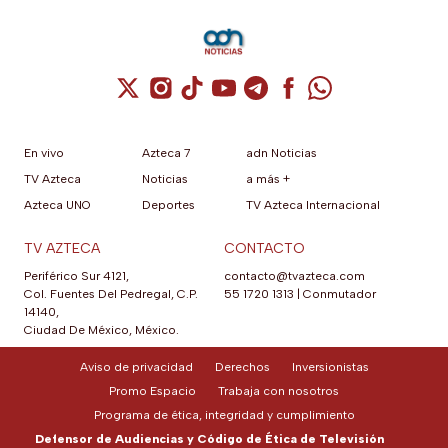
Cuenta de X / Twitter (se abre en una nuev
Cuenta de Instagram (se abre en una n
Cuenta de TikTok (se abre en una
Cuenta de YouTube (se abre 
Cuenta de Telegram (se a
Cuenta de Facebook 
Cuenta de Whats
En vivo
Azteca 7
adn Noticias
TV Azteca
Noticias
a más +
Azteca UNO
Deportes
TV Azteca Internacional
TV AZTECA
CONTACTO
Periférico Sur 4121,
contacto@tvazteca.com
Col. Fuentes Del Pedregal, C.P.
55 1720 1313
|
Conmutador
14140,
Ciudad De México, México.
Aviso de privacidad
Derechos
Inversionistas
Promo Espacio
Trabaja con nosotros
Programa de ética, integridad y cumplimiento
Defensor de Audiencias y Código de Ética de Televisión