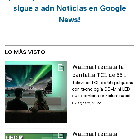
sigue a adn Noticias en Google
News!
LO MÁS VISTO
Walmart remata la
pantalla TCL de 55
pulgadas 4K QD-Mini
Televisor TCL de 55 pulgadas
con tecnología QD-Mini LED
Led con $6,600 de
que combina retroiluminación
descuento en línea y
Mini LED de casi precisión
07 agosto, 2026
hasta 24 meses sin
pixel con puntos cuánticos
intereses
QLED, resolución 4K UHD,
audio Onkyo 2.1 con
subwoofer, Dolby Atmos y
Walmart remata
plataforma Google TV.