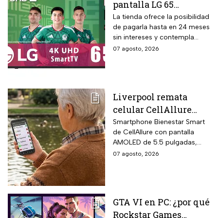
pantalla LG 65
pulgadas UHD 4K con
La tienda ofrece la posibilidad
de pagarla hasta en 24 meses
funciones de
sin intereses y contempla
inteligencia artificial
devoluciones hasta 30 días
07 agosto, 2026
ThinQ
después de recibir el
producto.
Liverpool remata
celular CellAllure
Smart AMOLED 5.5
Smartphone Bienestar Smart
de CellAllure con pantalla
pulgadas con botón
AMOLED de 5.5 pulgadas,
SOS, ideal para adultos
sistema operativo Android 13
07 agosto, 2026
mayores: rebaja de 55%
con interfaz de letras y
y hasta 6 MSI
números grandes diseñada
específicamente para adultos
mayores, botón SOS físico
GTA VI en PC: ¿por qué
ubicado en la parte trasera
Rockstar Games
del equipo que activa llamada