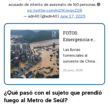
acusado de intento de asesinato de 160 personas 🔴
pic.twitter.com/m2WJwgoZ2B
— adn40 (@adn40)
June 27, 2025
FOTOS:
Emergencia en
China;
Las lluvias
inundaciones
torrenciales al
extremas dejan
suroeste de China
más de 80 mil
han provocado
25 junio, 2025
evacuados
inundaciones
catastróficas,
obligando a más de
80 mil personas a
¿Qué pasó con el sujeto que prendió
evacuar sus
fuego al Metro de Seúl?
hogares.