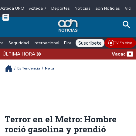
Azteca UNO
Azteca 7
Deportes
Noticias
adn Noticias
Video
Skip to main content
Suscríbete
ica
Seguridad
Internacional
Finanzas
adn Noticias Radio
Esp
TV En Vivo
ÚLTIMA HORA
Vacaciones de
/
Es Tendencia
/
Nota
Terror en el Metro: Hombre
roció gasolina y prendió