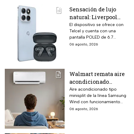
HD antirreflejos de 14
Sensación de lujo
pulgadas y mochila ASUS
natural: Liverpool
incluida en el mismo
empaque oficial.
remata el Motorola
El dispositivo se ofrece con
Telcel y cuenta con una
Edge 70 Fusion de
pantalla POLED de 6.7
256GB de
pulgadas y funciones
06 agosto, 2026
almacenamiento,
enfocadas en rendimiento,
cámara de 50MP y
fotografía y entretenimiento.
audífonos de regalo
Walmart remata aire
acondicionado
Samsung Wind
Aire acondicionado tipo
minisplit de la línea Samsung
Inverter frío y calor 1
Wind con funcionamiento
tonelada con WiFi y
bidireccional frío y calor
06 agosto, 2026
$3,500 de descuento
mediante bomba de calor
integrada, conectividad
SmartThings vía WiFi para
control desde smartphone y