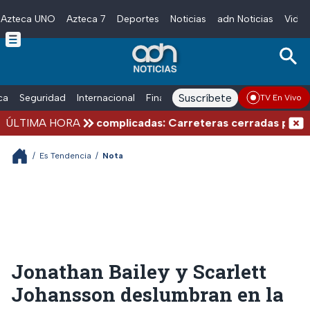
Azteca UNO
Azteca 7
Deportes
Noticias
adn Noticias
Video
Skip to main content
Suscríbete
ica
Seguridad
Internacional
Finanzas
adn Noticias Radio
Esp
TV En Vivo
es de verano complicadas: Carreteras cerradas por bloque
ÚLTIMA HORA
/
Es Tendencia
/
Nota
Jonathan Bailey y Scarlett
Johansson deslumbran en la