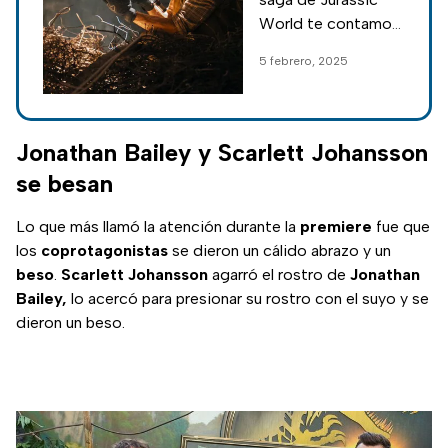
por Scarlett
World te contamos
Johansson
todos los detalles
5 febrero, 2025
de la nueva entrega
Rebirth,
protagonizada por
Scarlett Johansson.
Jonathan Bailey y Scarlett Johansson
se besan
Lo que más llamó la atención durante la
premiere
fue que
los
coprotagonistas
se dieron un cálido abrazo y un
beso
.
Scarlett Johansson
agarró el rostro de
Jonathan
Bailey,
lo acercó para presionar su rostro con el suyo y se
dieron un beso.