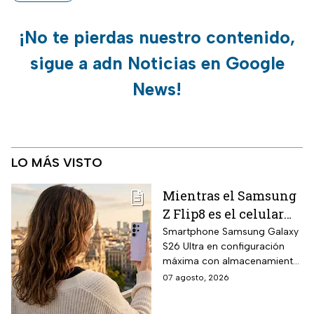
¡No te pierdas nuestro contenido,
sigue a adn Noticias en Google
News!
LO MÁS VISTO
Mientras el Samsung
Z Flip8 es el celular
más esperado,
Smartphone Samsung Galaxy
S26 Ultra en configuración
Walmart está
máxima con almacenamiento
rematando el Galaxy
UFS 4.1 de 1 terabyte, memoria
07 agosto, 2026
S26 Ultra de 1TB a
RAM LPDDR5X de 16
mitad de precio y
gigabytes, pantalla AMOLED